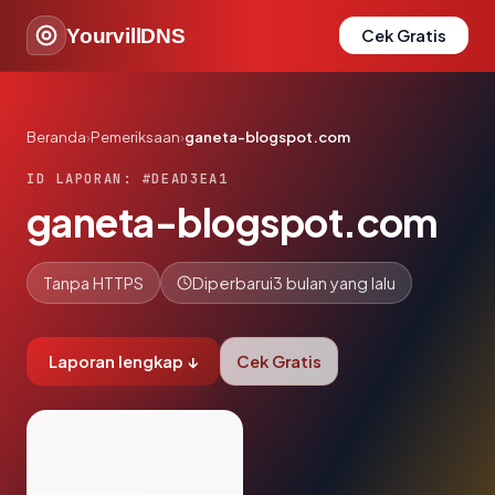
YourvillDNS
Cek Gratis
Beranda
›
Pemeriksaan
›
ganeta-blogspot.com
ID LAPORAN: #DEAD3EA1
ganeta-blogspot.com
Tanpa HTTPS
Diperbarui
3 bulan yang lalu
Laporan lengkap ↓
Cek Gratis