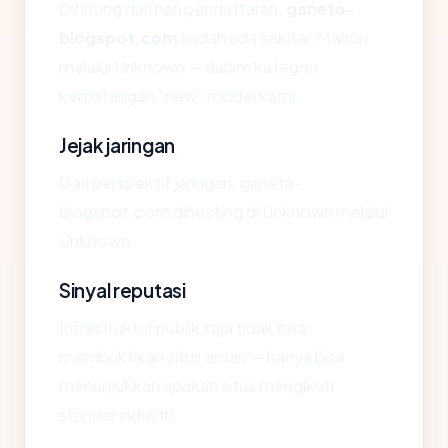
Dihitung dari hari pendaftaran,
ganeta-
blogspot.com
sudah ada sekitar ? tahun
melalui Unknown — dalam kategori
kematangan "new" model kami.
Jejak jaringan
Dari perspektif jaringan, ganeta-
blogspot.com dihosting di Unknown melalui
Unknown.
Sinyal reputasi
Infrastruktur publik saja tidak bisa
membuktikan situs aman — hanya bisa
menunjukkan apakah situs mengikuti
standar industri.