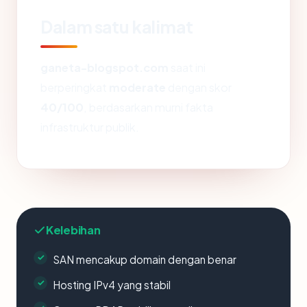
Dalam satu kalimat
ganeta-blogspot.com
saat ini
berperingkat
moderate
dengan skor
40/100
, berdasarkan murni fakta
infrastruktur publik.
Kelebihan
SAN mencakup domain dengan benar
Hosting IPv4 yang stabil