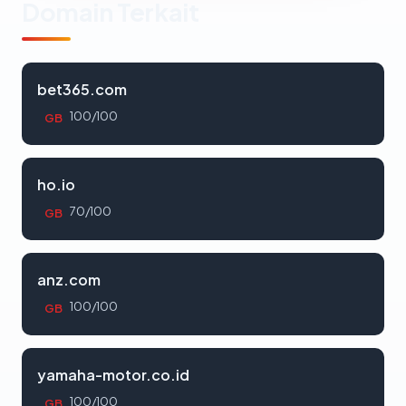
Domain Terkait
bet365.com
100/100
GB
ho.io
70/100
GB
anz.com
100/100
GB
yamaha-motor.co.id
100/100
GB