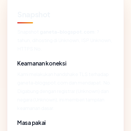
Snapshot
Snapshot
ganeta-blogspot.com
: ?
tahun, dihosting di Unknown, ISP Unknown,
HTTPS No.
Keamanan koneksi
Kami melakukan handshake TLS terhadap
ganeta-blogspot.com dan mendapat: No.
Digabung dengan registrar (Unknown) dan
negara (Unknown), ini memberi tampilan
keamanan dasar.
Masa pakai