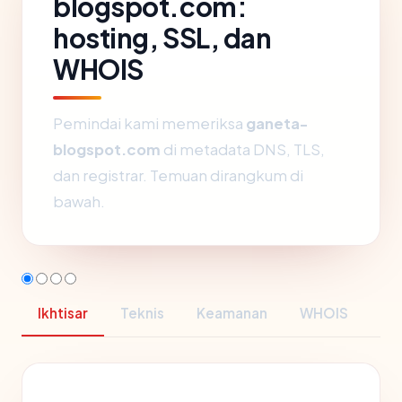
blogspot.com:
hosting, SSL, dan
WHOIS
Pemindai kami memeriksa
ganeta-
blogspot.com
di metadata DNS, TLS,
dan registrar. Temuan dirangkum di
bawah.
Ikhtisar
Teknis
Keamanan
WHOIS