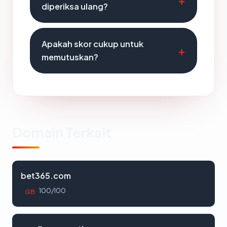
diperiksa ulang?
Apakah skor cukup untuk
memutuskan?
Domain Terkait
bet365.com
100/100
GB