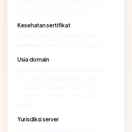
negara Unknown, usia 8.6 tahun, SSL No,
registrar PT Ardh Global Indonesia.
Kesehatan sertifikat
Sertifikat yang saat ini disajikan oleh
gandasari.com
dipecahkan sebagai: No.
Usia domain
Domain telah terdaftar selama sekitar 8.6
tahun, yang menempatkannya dalam
kategori kematangan "mature". Domain
yang lebih tua secara statistik kurang
berisiko.
Yurisdiksi server
IP di balik
gandasari.com
berada di