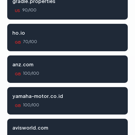
gradle.properties
90/100
US
ho.io
70/100
GB
anz.com
100/100
GB
yamaha-motor.co.id
100/100
GB
avisworld.com