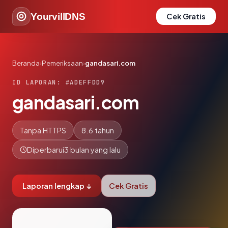
YourvillDNS
Cek Gratis
Beranda
›
Pemeriksaan
›
gandasari.com
ID LAPORAN: #ADEFFDD9
gandasari.com
Tanpa HTTPS
8.6 tahun
Diperbarui
3 bulan yang lalu
Laporan lengkap ↓
Cek Gratis