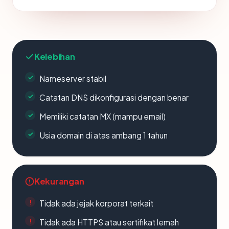
Kelebihan
Nameserver stabil
Catatan DNS dikonfigurasi dengan benar
Memiliki catatan MX (mampu email)
Usia domain di atas ambang 1 tahun
Kekurangan
Tidak ada jejak korporat terkait
Tidak ada HTTPS atau sertifikat lemah