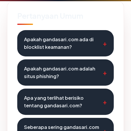
Pertanyaan Umum
Apakah gandasari.com ada di
blocklist keamanan?
Apakah gandasari.com adalah
situs phishing?
Apa yang terlihat berisiko
tentang gandasari.com?
Seberapa sering gandasari.com