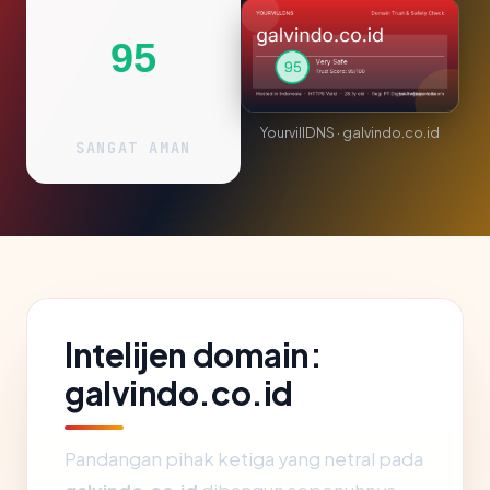
95
YourvillDNS · galvindo.co.id
SANGAT AMAN
Intelijen domain:
galvindo.co.id
Pandangan pihak ketiga yang netral pada