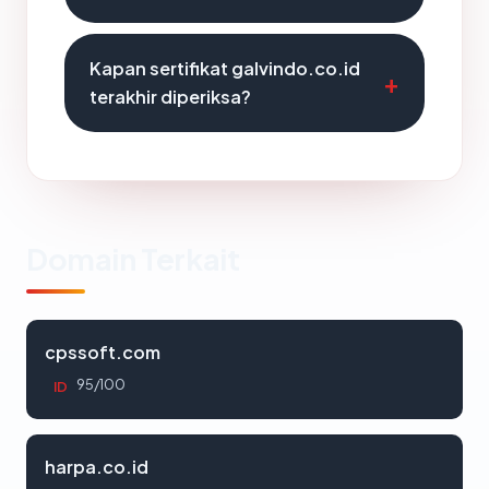
Kapan sertifikat galvindo.co.id
terakhir diperiksa?
Domain Terkait
cpssoft.com
95/100
ID
harpa.co.id