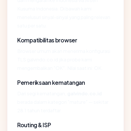
dan mengarah ke Indonesia via Arsen
Kusuma Indonesia. Di bawah kami
menelusuri sinyal-sinyal yang paling relevan
satu per satu.
Kompatibilitas browser
Browser umum akan menerima konfigurasi
TLS galvindo.co.id jika probe kami
mengembalikan "OK". Nilai saat ini: OK.
Pemeriksaan kematangan
Dari segi kematangan,
galvindo.co.id
berada dalam kategori "mature" — sekitar
28.1 tahun terdaftar.
Routing & ISP