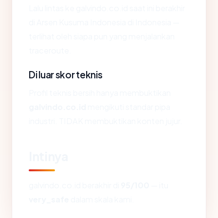
Lalu lintas ke galvindo.co.id saat ini berakhir
di Arsen Kusuma Indonesia di Indonesia —
terlihat oleh siapa pun yang menjalankan
traceroute.
Di luar skor teknis
Profil teknis bersih hanya membuktikan
galvindo.co.id
mengikuti standar pipa
industri. TIDAK membuktikan konten jujur.
Intinya
galvindo.co.id berakhir di
95/100
— itu
very_safe
dalam skala kami.