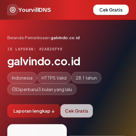
YourvillDNS
Cek Gratis
Beranda
›
Pemeriksaan
›
galvindo.co.id
ID LAPORAN: #2AB20F90
galvindo.co.id
Indonesia
HTTPS Valid
28.1 tahun
Diperbarui
3 bulan yang lalu
Laporan lengkap ↓
Cek Gratis