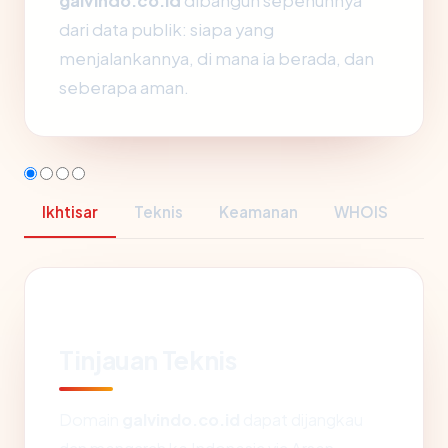
galvindo.co.id
dibangun sepenuhnya
dari data publik: siapa yang
menjalankannya, di mana ia berada, dan
seberapa aman.
Ikhtisar
Teknis
Keamanan
WHOIS
Tinjauan Teknis
Domain
galvindo.co.id
dapat dijangkau