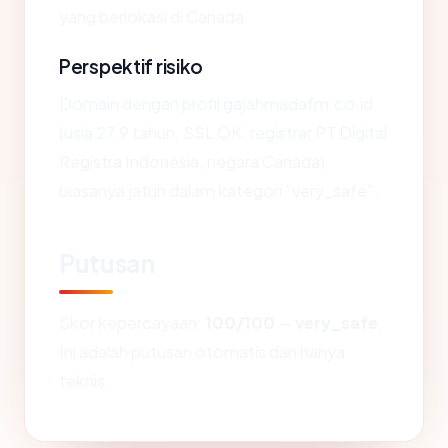
yang berlokasi di Canada.
Perspektif risiko
Domain dengan profil gajahmadafm.co.id
(usia 27.9 tahun, SSL OK, registrar PT Digital
Registra Indonesia, negara Canada)
biasanya jatuh dalam kategori "very_safe".
Putusan
Skor kepercayaan:
100/100
—
very_safe
.
Ini adalah putusan otomatis dan hanya
teknis.