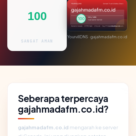
100
YourvillDNS · gajahmadafm.co.id
SANGAT AMAN
Seberapa terpercaya
gajahmadafm.co.id?
gajahmadafm.co.id
mengarah ke server