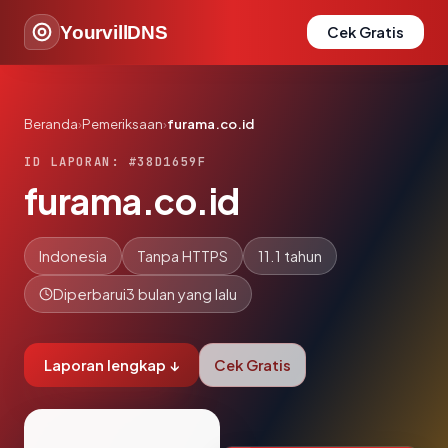
YourvillDNS
Cek Gratis
Beranda
›
Pemeriksaan
›
furama.co.id
ID LAPORAN: #38D1659F
furama.co.id
Indonesia
Tanpa HTTPS
11.1 tahun
Diperbarui
3 bulan yang lalu
Laporan lengkap ↓
Cek Gratis