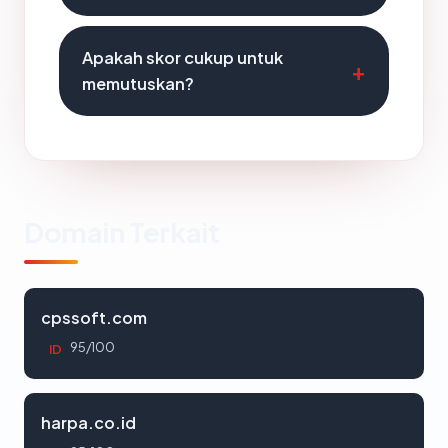
Apakah skor cukup untuk
memutuskan?
Domain Terkait
cpssoft.com
95/100
ID
harpa.co.id