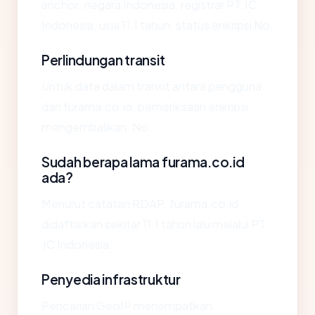
anchor: negara Indonesia, registrar PT JC
Indonesia, usia 11.1 tahun, status enkripsi No.
Perlindungan transit
Untuk data dalam transit antara pengguna
dan furama.co.id, pemeriksaan enkripsi
mengembalikan: No.
Sudah berapa lama furama.co.id
ada?
Menurut catatan RDAP, furama.co.id
didaftarkan sekitar 11.1 tahun lalu melalui PT
JC Indonesia.
Penyedia infrastruktur
Pencarian GeoIP menempatkan