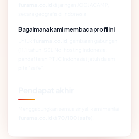
furama.co.id
di jaringan JOGJACAMP,
secara geografis di Indonesia.
Bagaimana kami membaca profil ini
Untuk
furama.co.id
, gambaran gabungan
(11.1 tahun, SSL No, hosting Indonesia,
pendaftaran PT JC Indonesia) jatuh dalam
pita "safe".
Pendapat akhir
Menggabungkan semua sinyal, kami menilai
furama.co.id
di
70/100
(
safe
).