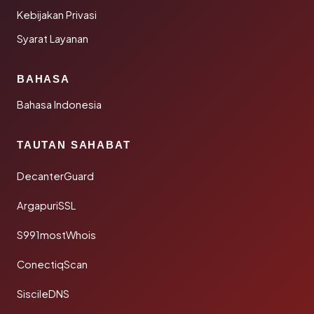
Kebijakan Privasi
Syarat Layanan
BAHASA
Bahasa Indonesia
TAUTAN SAHABAT
DecanterGuard
ArgapuriSSL
S991mostWhois
ConectiqScan
SiscileDNS