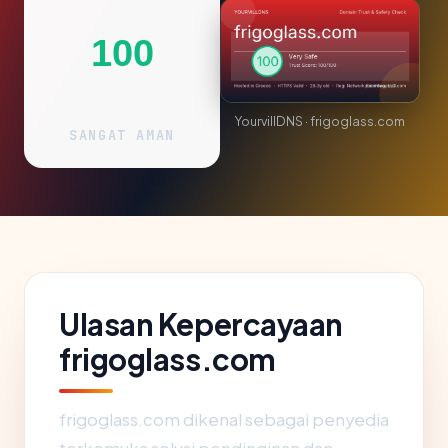
100
YourvillDNS · frigoglass.com
SANGAT AMAN
Ulasan Kepercayaan
frigoglass.com
frigoglass.com dikenal sebagai penyedia