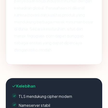
penyediaan solusi industri minuman dengan
kehadiran global. Perusahaan ini dikenal
karena inovasi dan kualitas produk yang
mendukung berbagai merek minuman besar
di dunia. Secara keseluruhan, situs dan
merek frigoglass.com dapat dianggap
sebagai entitas yang dapat dipercaya
dengan risiko rendah.
Kelebihan
TLS mendukung cipher modern
Nameserver stabil