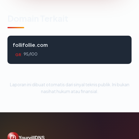
Domain Terkait
follifollie.com
95/100
GR
Laporan ini dibuat otomatis dari sinyal teknis publik. Ini bukan
nasihat hukum atau finansial.
YourvillDNS