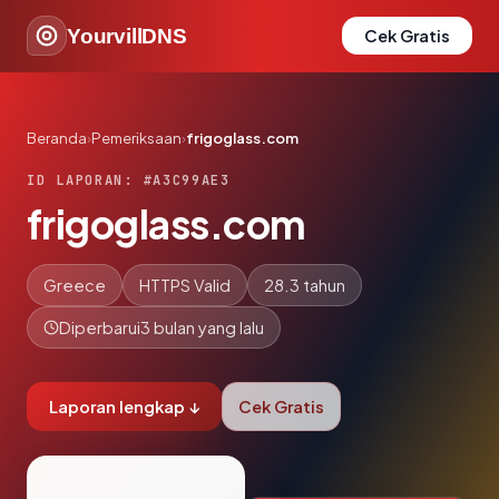
YourvillDNS
Cek Gratis
Beranda
›
Pemeriksaan
›
frigoglass.com
ID LAPORAN: #A3C99AE3
frigoglass.com
Greece
HTTPS Valid
28.3 tahun
Diperbarui
3 bulan yang lalu
Laporan lengkap ↓
Cek Gratis