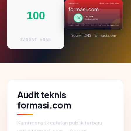
100
YourvillDNS · formasi.com
SANGAT AMAN
Audit teknis
formasi.com
Kami menarik catatan publik terbaru