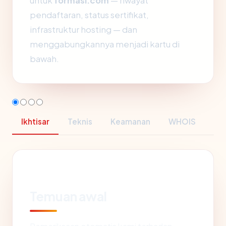
untuk
formasi.com
— riwayat
pendaftaran, status sertifikat,
infrastruktur hosting — dan
menggabungkannya menjadi kartu di
bawah.
Ikhtisar
Teknis
Keamanan
WHOIS
Temuan awal