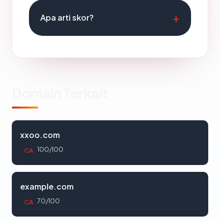
Apa arti skor?
Domain Terkait
xxoo.com
100/100
CA
example.com
70/100
CA