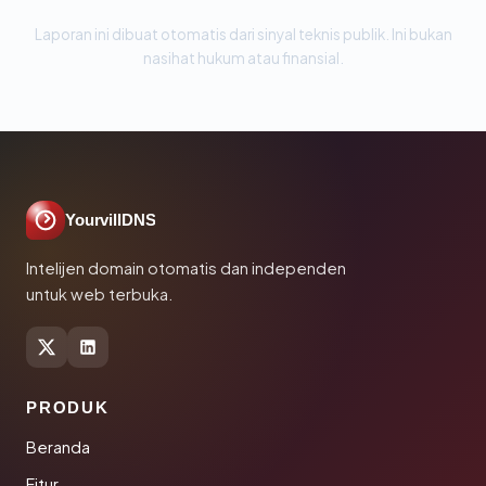
Laporan ini dibuat otomatis dari sinyal teknis publik. Ini bukan
nasihat hukum atau finansial.
YourvillDNS
Intelijen domain otomatis dan independen
untuk web terbuka.
PRODUK
Beranda
Fitur