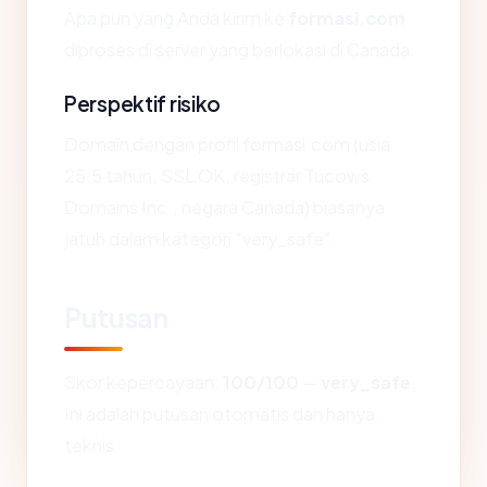
Apa pun yang Anda kirim ke
formasi.com
diproses di server yang berlokasi di Canada.
Perspektif risiko
Domain dengan profil formasi.com (usia
25.5 tahun, SSL OK, registrar Tucows
Domains Inc., negara Canada) biasanya
jatuh dalam kategori "very_safe".
Putusan
Skor kepercayaan:
100/100
—
very_safe
.
Ini adalah putusan otomatis dan hanya
teknis.