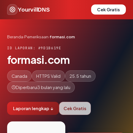
YourvillDNS
Cek Gratis
Beranda
›
Pemeriksaan
›
formasi.com
ID LAPORAN: #9D1B619E
formasi.com
Canada
HTTPS Valid
25.5 tahun
Diperbarui
3 bulan yang lalu
Laporan lengkap ↓
Cek Gratis