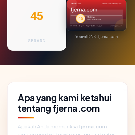
45
YourvillDNS · fjerna.com
SEDANG
Apa yang kami ketahui
tentang fjerna.com
Apakah Anda memeriksa
fjerna.com