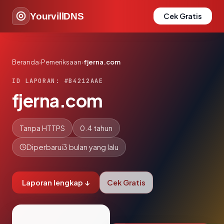
YourvillDNS
Cek Gratis
Beranda
›
Pemeriksaan
›
fjerna.com
ID LAPORAN: #B4212AAE
fjerna.com
Tanpa HTTPS
0.4 tahun
Diperbarui
3 bulan yang lalu
Laporan lengkap ↓
Cek Gratis