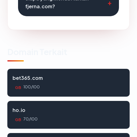
fjerna.com?
Domain Terkait
bet365.com
100/100
GB
ho.io
70/100
GB