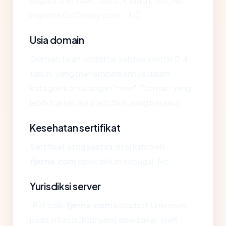
negara Unknown, usia 0.4 tahun, SSL No,
registrar GoDaddy.com, LLC.
Usia domain
Domain telah terdaftar selama sekitar 0.4
tahun, yang menempatkannya dalam
kategori kematangan "new". Domain yang
lebih tua secara statistik kurang berisiko.
Kesehatan sertifikat
Sertifikat yang saat ini disajikan oleh
fjerna.com
dipecahkan sebagai: No.
Yurisdiksi server
IP di balik
fjerna.com
berada di Unknown,
pada infrastruktur yang disediakan oleh