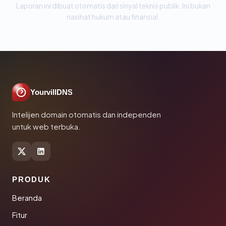
Laporan ini dibuat otomatis dari sinyal teknis publik. Ini bukan
nasihat hukum atau finansial.
YourvillDNS
Intelijen domain otomatis dan independen
untuk web terbuka.
PRODUK
Beranda
Fitur