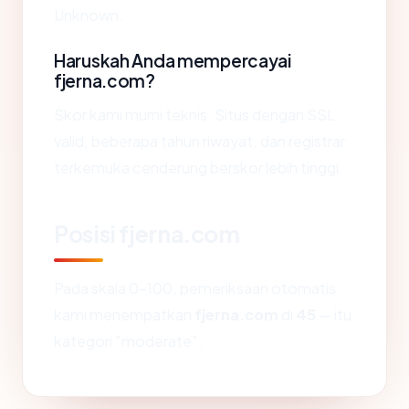
Unknown.
Haruskah Anda mempercayai
fjerna.com?
Skor kami murni teknis. Situs dengan SSL
valid, beberapa tahun riwayat, dan registrar
terkemuka cenderung berskor lebih tinggi.
Posisi fjerna.com
Pada skala 0-100, pemeriksaan otomatis
kami menempatkan
fjerna.com
di
45
— itu
kategori "moderate".