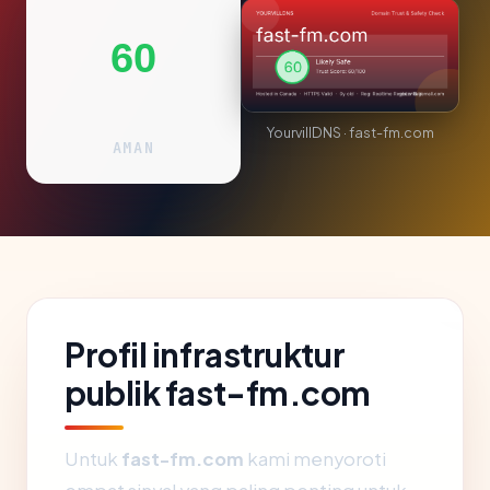
60
YourvillDNS · fast-fm.com
AMAN
Profil infrastruktur
publik fast-fm.com
Untuk
fast-fm.com
kami menyoroti