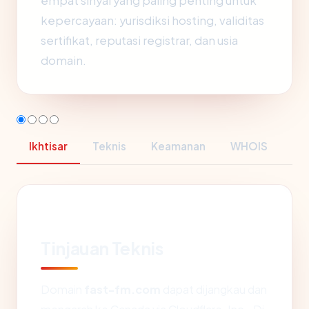
empat sinyal yang paling penting untuk
kepercayaan: yurisdiksi hosting, validitas
sertifikat, reputasi registrar, dan usia
domain.
Ikhtisar
Teknis
Keamanan
WHOIS
Tinjauan Teknis
Domain
fast-fm.com
dapat dijangkau dan