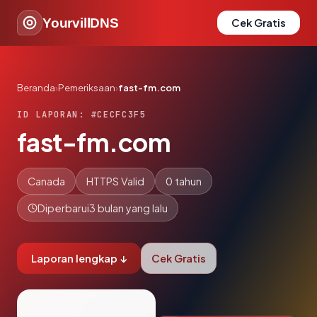
YourvillDNS
Cek Gratis
Beranda
›
Pemeriksaan
›
fast-fm.com
ID LAPORAN: #CECFC3F5
fast-fm.com
Canada
HTTPS Valid
0 tahun
Diperbarui
3 bulan yang lalu
Laporan lengkap ↓
Cek Gratis