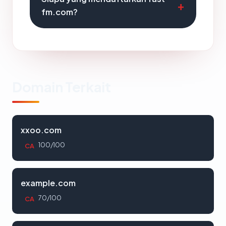
fm.com?
Domain Terkait
xxoo.com
100/100
CA
example.com
70/100
CA