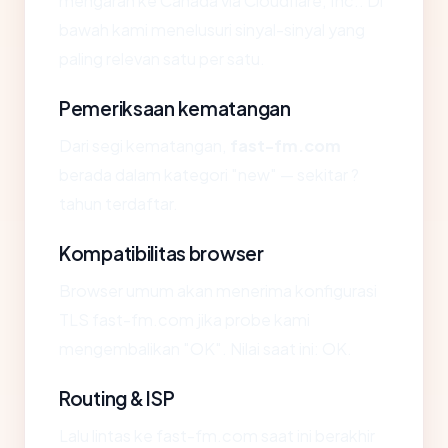
mengarah ke Canada via Cloudflare, Inc.. Di
bawah kami menelusuri sinyal-sinyal yang
paling relevan satu per satu.
Pemeriksaan kematangan
Dari segi kematangan,
fast-fm.com
berada dalam kategori "new" — sekitar ?
tahun terdaftar.
Kompatibilitas browser
Browser umum akan menerima konfigurasi
TLS fast-fm.com jika probe kami
mengembalikan "OK". Nilai saat ini: OK.
Routing & ISP
Lalu lintas ke fast-fm.com saat ini berakhir