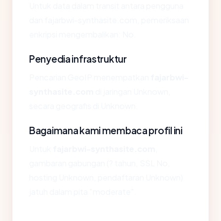
Untuk data dalam transit antara pengguna
dan fajarbwi-synthasite.com, pemeriksaan
enkripsi mengembalikan: No.
Penyedia infrastruktur
Pencarian GeoIP menempatkan
fajarbwi-
synthasite.com
di jaringan Unknown,
secara geografis di Unknown.
Bagaimana kami membaca profil ini
Untuk
fajarbwi-synthasite.com
,
gambaran gabungan (? tahun, SSL No,
hosting Unknown, pendaftaran Unknown)
jatuh dalam pita "moderate".