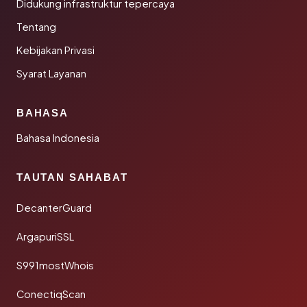
Didukung infrastruktur tepercaya
Tentang
Kebijakan Privasi
Syarat Layanan
BAHASA
Bahasa Indonesia
TAUTAN SAHABAT
DecanterGuard
ArgapuriSSL
S991mostWhois
ConectiqScan