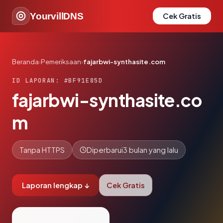
YourvillDNS
Cek Gratis
Beranda
›
Pemeriksaan
›
fajarbwi-synthasite.com
ID LAPORAN: #BF91E85D
fajarbwi-synthasite.co
m
Tanpa HTTPS
Diperbarui
3 bulan yang lalu
Laporan lengkap ↓
Cek Gratis