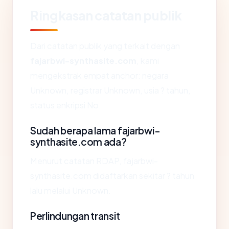
Ringkasan catatan publik
Dari catatan publik yang terkait dengan
fajarbwi-synthasite.com
, kami
mengekstrak empat anchor: negara
Unknown, registrar Unknown, usia ? tahun,
status enkripsi No.
Sudah berapa lama fajarbwi-
synthasite.com ada?
Menurut catatan RDAP, fajarbwi-
synthasite.com didaftarkan sekitar ? tahun
lalu melalui Unknown.
Perlindungan transit