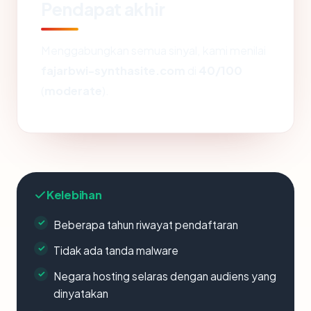
Pendapat akhir
Menggabungkan semua sinyal, kami menilai
fajarbwi-synthasite.com
di
40/100
(
moderate
).
Kelebihan
Beberapa tahun riwayat pendaftaran
Tidak ada tanda malware
Negara hosting selaras dengan audiens yang
dinyatakan