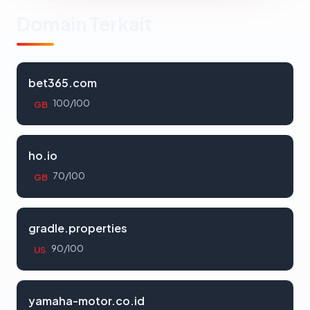
Domain Terkait
bet365.com
100/100
GB
ho.io
70/100
GB
gradle.properties
90/100
US
yamaha-motor.co.id