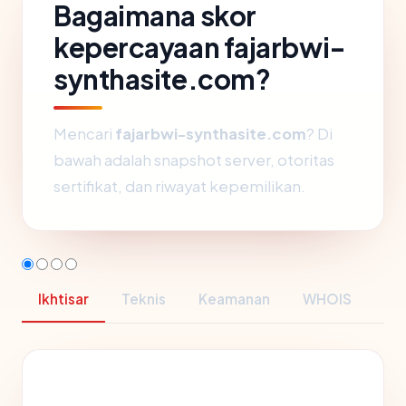
Bagaimana skor
kepercayaan fajarbwi-
synthasite.com?
Mencari
fajarbwi-synthasite.com
? Di
bawah adalah snapshot server, otoritas
sertifikat, dan riwayat kepemilikan.
Ikhtisar
Teknis
Keamanan
WHOIS