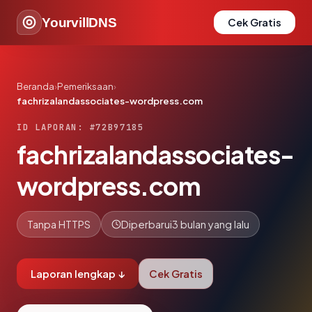
YourvillDNS
Cek Gratis
Beranda
›
Pemeriksaan
›
fachrizalandassociates-wordpress.com
ID LAPORAN: #72B97185
fachrizalandassociates-
wordpress.com
Tanpa HTTPS
Diperbarui
3 bulan yang lalu
Laporan lengkap ↓
Cek Gratis