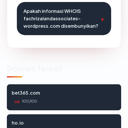
Apakah informasi WHOIS
fachrizalandassociates-
wordpress.com disembunyikan?
Domain Terkait
bet365.com
100/100
GB
ho.io