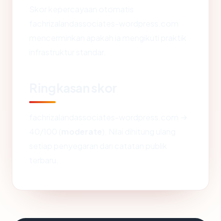
Skor kepercayaan otomatis
fachrizalandassociates-wordpress.com
mencerminkan apakah ia mengikuti praktik
infrastruktur standar.
Ringkasan skor
fachrizalandassociates-wordpress.com →
40/100 (
moderate
). Nilai dihitung ulang
setiap penyegaran dari catatan publik
terbaru.