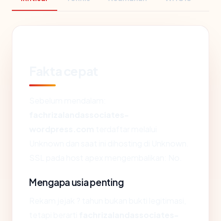
Fakta cepat
Sebelum mendalam:
fachrizalandassociates-
wordpress.com
terdaftar melalui
Unknown dan saat ini dihosting di Unknown.
SSL pada host apex mengembalikan: No.
Mengapa usia penting
Rekam jejak ? tahun bukan bukti legitimasi,
tetapi berarti
fachrizalandassociates-