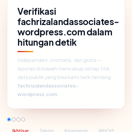
Verifikasi
fachrizalandassociates-
wordpress.com dalam
hitungan detik
Independen, otomatis, dan gratis —
laporan di bawah mencakup setiap titik
data publik yang bisa kami tarik tentang
fachrizalandassociates-
wordpress.com
.
Ikhtisar
Teknis
Keamanan
WHOIS