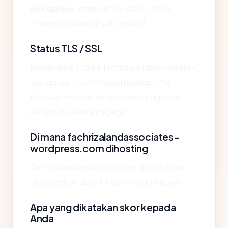
wordpress.com
punya waktu untuk
mengakumulasi sinyal reputasi.
Status TLS / SSL
Handshake TLS ke fachrizalandassociates-
wordpress.com mengembalikan: No.
Browser modern akan memperingatkan
pengguna ketika ini gagal.
Di mana fachrizalandassociates-
wordpress.com dihosting
fachrizalandassociates-wordpress.com
dioperasikan dari Unknown via Unknown.
Apa yang dikatakan skor kepada
Anda