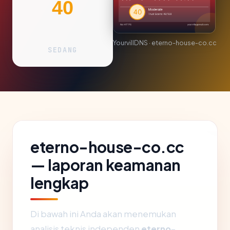
40
YourvillDNS · eterno-house-co.cc
SEDANG
eterno-house-co.cc
— laporan keamanan
lengkap
Di bawah ini Anda akan menemukan
analisis teknis independen
eterno-