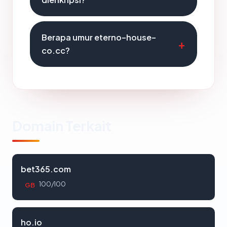
Berapa umur eterno-house-
co.cc?
Domain Terkait
bet365.com
100/100
GB
ho.io