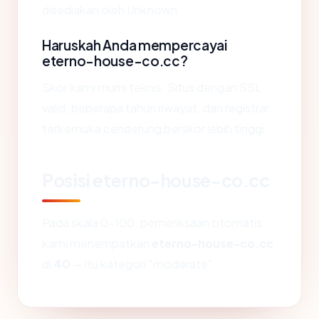
disediakan oleh Unknown.
Haruskah Anda mempercayai
eterno-house-co.cc?
Skor kami murni teknis. Situs dengan SSL
valid, beberapa tahun riwayat, dan registrar
terkemuka cenderung berskor lebih tinggi.
Posisi eterno-house-co.cc
Pada skala 0-100, pemeriksaan otomatis
kami menempatkan
eterno-house-co.cc
di
40
— itu kategori "moderate".