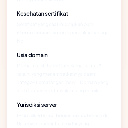
Kesehatan sertifikat
Sertifikat yang saat ini disajikan oleh
eterno-house-co.cc
dipecahkan sebagai:
No.
Usia domain
Domain telah terdaftar selama sekitar ?
tahun, yang menempatkannya dalam
kategori kematangan "new". Domain yang
lebih tua secara statistik kurang berisiko.
Yurisdiksi server
IP di balik
eterno-house-co.cc
berada di
Unknown, pada infrastruktur yang