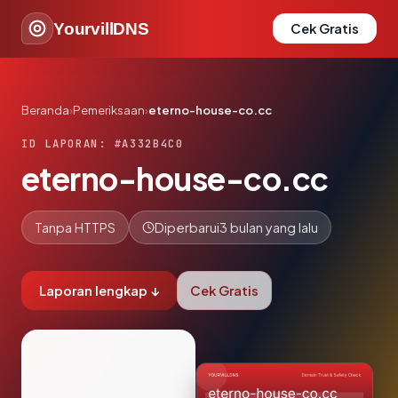
YourvillDNS
Cek Gratis
Beranda
›
Pemeriksaan
›
eterno-house-co.cc
ID LAPORAN: #A332B4C0
eterno-house-co.cc
Tanpa HTTPS
Diperbarui
3 bulan yang lalu
Laporan lengkap ↓
Cek Gratis