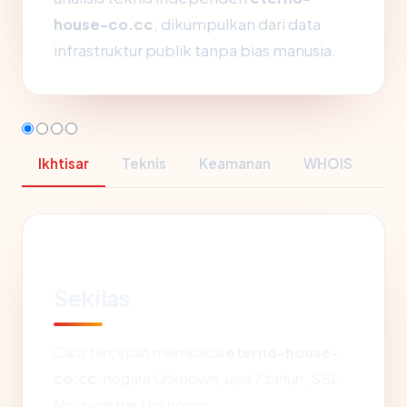
house-co.cc
, dikumpulkan dari data
infrastruktur publik tanpa bias manusia.
Ikhtisar
Teknis
Keamanan
WHOIS
Sekilas
Cara tercepat membaca
eterno-house-
co.cc
: negara Unknown, usia ? tahun, SSL
No, registrar Unknown.