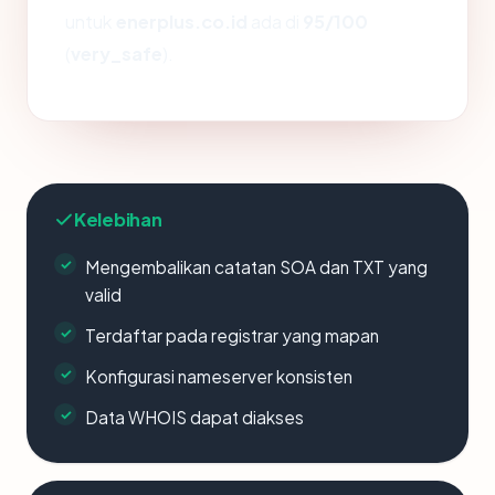
untuk
enerplus.co.id
ada di
95/100
(
very_safe
).
Kelebihan
Mengembalikan catatan SOA dan TXT yang
valid
Terdaftar pada registrar yang mapan
Konfigurasi nameserver konsisten
Data WHOIS dapat diakses