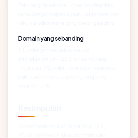
Teknologi Nusantara. Lokasi hosting tidak
sama dengan kepercayaan, tetapi memberi
tahu yurisdiksi mana yang menangani data.
Domain yang sebanding
Situs dengan metadata serupa
enerplus.co.id
— 23.3 tahun, hosting
Indonesia, SSL valid — biasanya mencakup
baik bisnis sah maupun cangkang yang
diganti merek.
Kesimpulan
Setelah memadukan sinyal DNS, TLS,
RDAP, dan GeoIP, skor otomatis kami