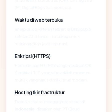
(Indonesia), status SSL (OK), dan registrar
(PT Digital Registra Indonesia).
Waktu di web terbuka
enerplus.co.id telah terlihat di DNS publik
sekitar 23.3 tahun. Itu cukup untuk
meninggalkan jejak reputasi.
Enkripsi (HTTPS)
Pemeriksaan HTTPS mengembalikan OK.
Sertifikat TLS yang valid adalah minimum
mutlak yang harus dimiliki situs modern.
Hosting & infrastruktur
Domain saat ini mengarah ke server di
Indonesia
, disajikan oleh PT Cloud