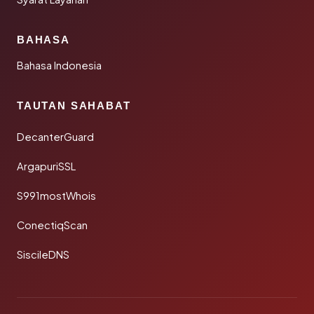
BAHASA
Bahasa Indonesia
TAUTAN SAHABAT
DecanterGuard
ArgapuriSSL
S991mostWhois
ConectiqScan
SiscileDNS