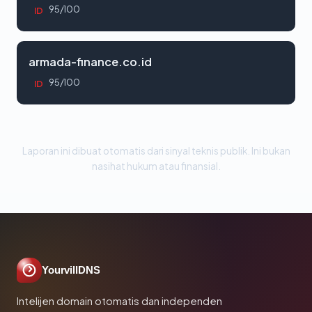
95/100
ID
armada-finance.co.id
95/100
ID
Laporan ini dibuat otomatis dari sinyal teknis publik. Ini bukan
nasihat hukum atau finansial.
YourvillDNS
Intelijen domain otomatis dan independen