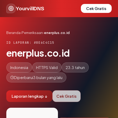
YourvillDNS
Cek Gratis
Beranda
›
Pemeriksaan
›
enerplus.co.id
ID LAPORAN: #8E6C4C15
enerplus.co.id
Indonesia
HTTPS Valid
23.3 tahun
Diperbarui
3 bulan yang lalu
Laporan lengkap ↓
Cek Gratis