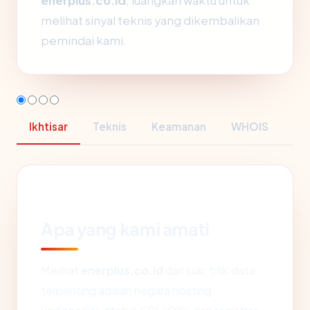
enerplus.co.id
, luangkan waktu untuk
melihat sinyal teknis yang dikembalikan
pemindai kami.
Ikhtisar
Teknis
Keamanan
WHOIS
Apa yang kami amati
Melihat
enerplus.co.id
dari luar, titik data
terpenting adalah negara hosting