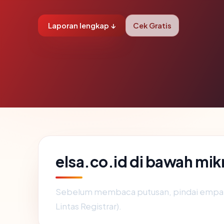
Laporan lengkap ↓
Cek Gratis
elsa.co.id di bawah mi
Sebelum membaca putusan, pindai empat 
Lintas Registrar).