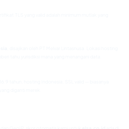
fikat TLS yang valid adalah minimum mutlak yang
sia
, disajikan oleh PT Melvar Lintasnusa. Lokasi hosting
eri tahu yurisdiksi mana yang menangani data.
16.9 tahun, hosting Indonesia, SSL valid — biasanya
ang diganti merek.
dan GeoIP, skor otomatis kami untuk
elsa.co.id
ada di