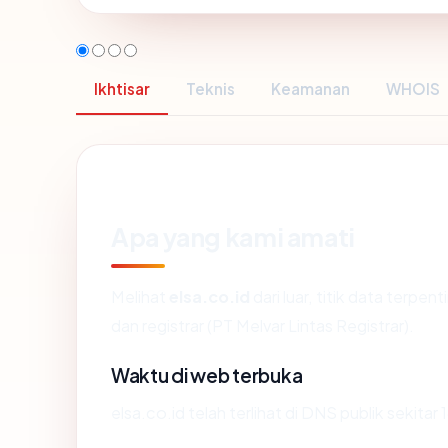
Ikhtisar
Teknis
Keamanan
WHOIS
Apa yang kami amati
Melihat
elsa.co.id
dari luar, titik data terpe
dan registrar (PT Melvar Lintas Registrar).
Waktu di web terbuka
elsa.co.id telah terlihat di DNS publik sekita