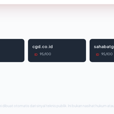
cgd.co.id
sahabatg
95/100
95/100
ID
ID
i dibuat otomatis dari sinyal teknis publik. Ini bukan nasihat hukum atau