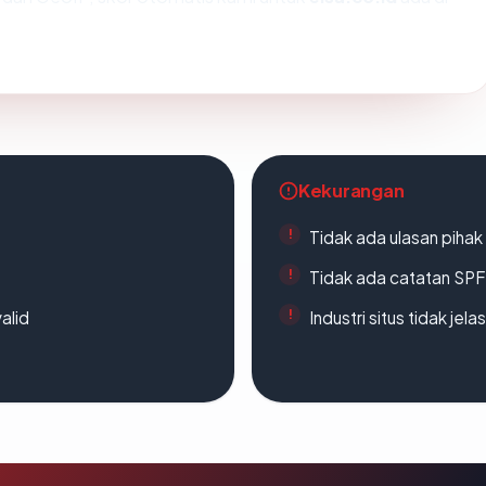
Kekurangan
Tidak ada ulasan piha
Tidak ada catatan SP
alid
Industri situs tidak jelas