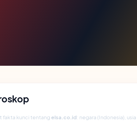
kroskop
fakta kunci tentang
elsa.co.id
: negara (Indonesia), usia