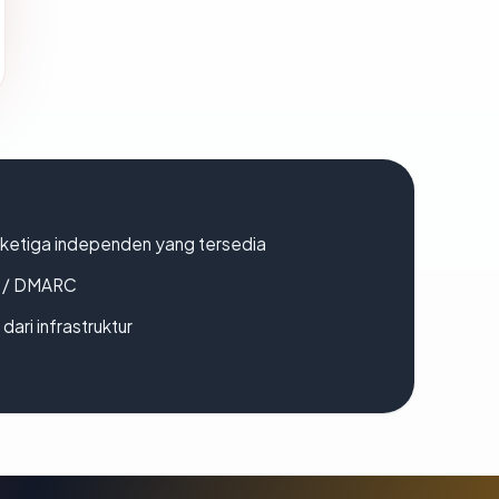
k ketiga independen yang tersedia
F / DMARC
 dari infrastruktur