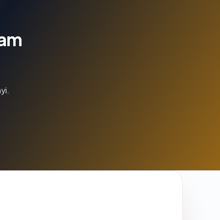
lam
yi.