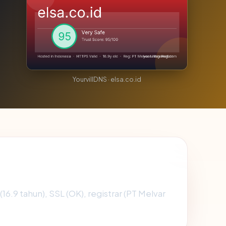
YourvillDNS · elsa.co.id
 (16.9 tahun), SSL (OK), registrar (PT Melvar