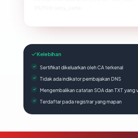
95/100
(
very_safe
).
Kelebihan
Sertifikat dikeluarkan oleh CA terkenal
Tidak ada indikator pembajakan DNS
Mengembalikan catatan SOA dan TXT yang v
Terdaftar pada registrar yang mapan