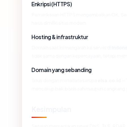
Enkripsi (HTTPS)
Pemeriksaan HTTPS mengembalikan OK. Serti
harus dimiliki situs modern.
Hosting & infrastruktur
Domain saat ini mengarah ke server di
Indone
tidak sama dengan kepercayaan, tetapi memb
Domain yang sebanding
Situs dengan metadata serupa
elsa.co.id
— 
mencakup baik bisnis sah maupun cangkang y
Kesimpulan
Setelah memadukan sinyal DNS, TLS, RDAP, 