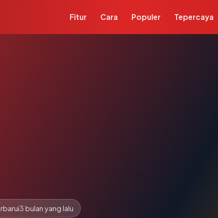
Fitur
Cara
Populer
Tepercaya
rbarui
3 bulan yang lalu