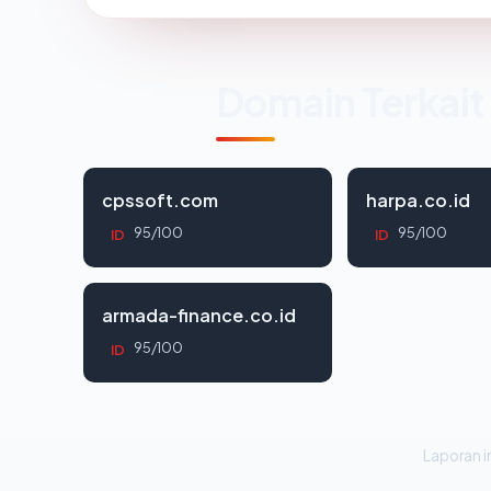
Domain Terkait
cpssoft.com
harpa.co.id
95/100
95/100
ID
ID
armada-finance.co.id
95/100
ID
Laporan in