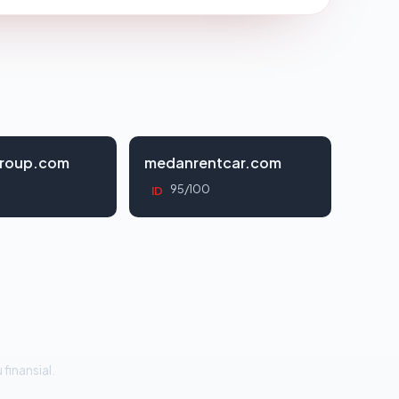
roup.com
medanrentcar.com
95/100
ID
 finansial.