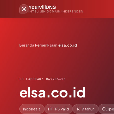
YourvillDNS
INTELIJEN DOMAIN INDEPENDEN
Beranda
›
Pemeriksaan
›
elsa.co.id
ID LAPORAN: #67205676
elsa.co.id
Indonesia
HTTPS Valid
16.9 tahun
Dipe