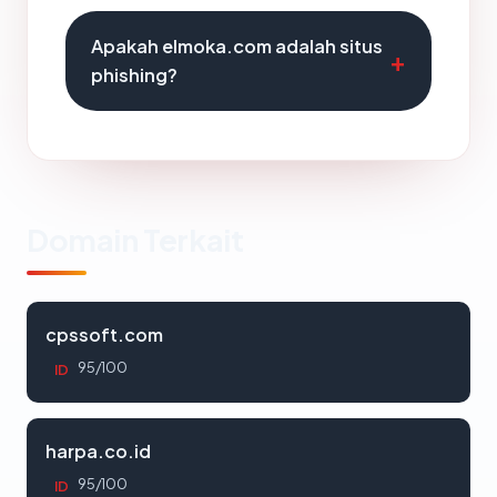
Apakah elmoka.com adalah situs
phishing?
Domain Terkait
cpssoft.com
95/100
ID
harpa.co.id
95/100
ID