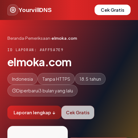
YourvillDNS
Cek Gratis
Beranda
›
Pemeriksaan
›
elmoka.com
ID LAPORAN: #AFF5A7E9
elmoka.com
Indonesia
Tanpa HTTPS
18.5 tahun
Diperbarui
3 bulan yang lalu
Laporan lengkap ↓
Cek Gratis