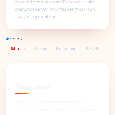
Mencari
elmoka.com
? Di bawah adalah
snapshot server, otoritas sertifikat, dan
riwayat kepemilikan.
Ikhtisar
Teknis
Keamanan
WHOIS
Fakta cepat
Sebelum mendalam:
elmoka.com
terdaftar melalui CV. Rumahweb Indonesia