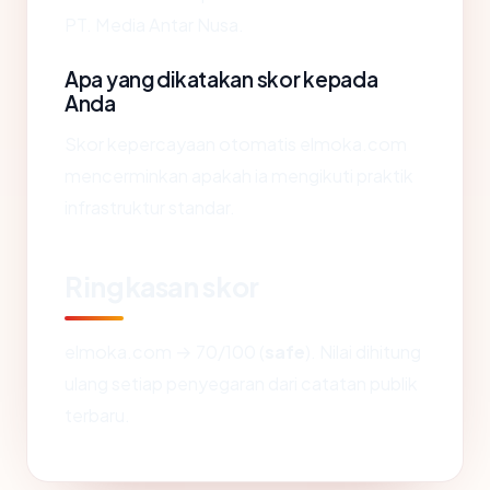
PT. Media Antar Nusa.
Apa yang dikatakan skor kepada
Anda
Skor kepercayaan otomatis elmoka.com
mencerminkan apakah ia mengikuti praktik
infrastruktur standar.
Ringkasan skor
elmoka.com → 70/100 (
safe
). Nilai dihitung
ulang setiap penyegaran dari catatan publik
terbaru.