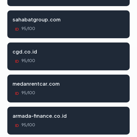
sahabatgroup.com
95/100
ID
cgd.co.id
95/100
ID
medanrentcar.com
95/100
ID
armada-finance.co.id
95/100
ID