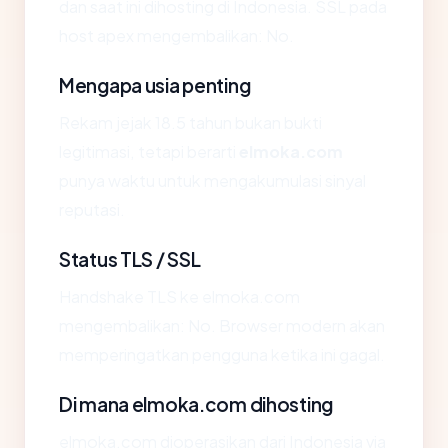
dan saat ini dihosting di Indonesia. SSL pada
host apex mengembalikan: No.
Mengapa usia penting
Rekam jejak 18.5 tahun bukan bukti
legitimasi, tetapi berarti
elmoka.com
punya waktu untuk mengakumulasi sinyal
reputasi.
Status TLS / SSL
Handshake TLS ke elmoka.com
mengembalikan: No. Browser modern akan
memperingatkan pengguna ketika ini gagal.
Di mana elmoka.com dihosting
elmoka.com dioperasikan dari Indonesia via