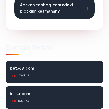
Apakah eepbdg.com ada di
blocklist keamanan?
Domain Terkait
bet369.com
75/100
HK
id-ku.com
58/100
HK