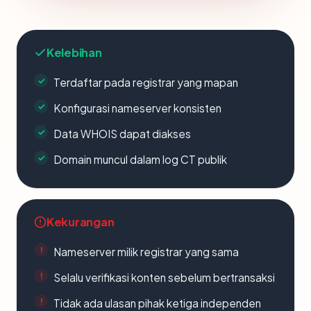
Kelebihan
Terdaftar pada registrar yang mapan
Konfigurasi nameserver konsisten
Data WHOIS dapat diakses
Domain muncul dalam log CT publik
Kekurangan
Nameserver milik registrar yang sama
Selalu verifikasi konten sebelum bertransaksi
Tidak ada ulasan pihak ketiga independen