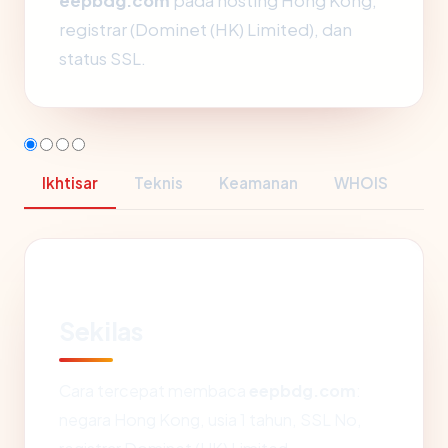
eepbdg.com
pada hosting Hong Kong,
registrar (Dominet (HK) Limited), dan
status SSL.
Ikhtisar
Teknis
Keamanan
WHOIS
Sekilas
Cara tercepat membaca
eepbdg.com
:
negara Hong Kong, usia 1 tahun, SSL No,