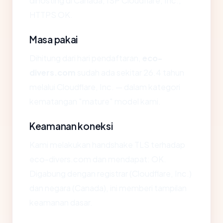
dihosting di Canada, ISP Cloudflare, Inc.,
HTTPS OK.
Masa pakai
Dihitung dari hari pendaftaran,
eco-
divers.com
sudah ada sekitar 26.4 tahun
melalui Cloudflare, Inc. — dalam kategori
kematangan "mature" model kami.
Keamanan koneksi
Kami melakukan handshake TLS terhadap
eco-divers.com dan mendapat: OK.
Digabung dengan registrar (Cloudflare, Inc.)
dan negara (Canada), ini memberi tampilan
keamanan dasar.