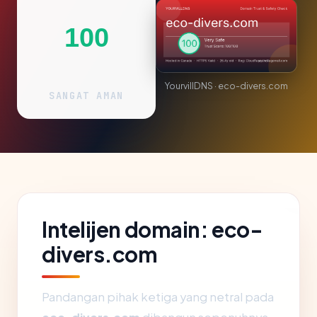
100
YourvillDNS · eco-divers.com
SANGAT AMAN
Intelijen domain: eco-
divers.com
Pandangan pihak ketiga yang netral pada