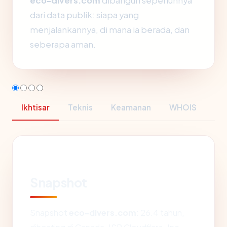
eco-divers.com
dibangun sepenuhnya
dari data publik: siapa yang
menjalankannya, di mana ia berada, dan
seberapa aman.
Ikhtisar
Teknis
Keamanan
WHOIS
Snapshot
Snapshot
eco-divers.com
: 26.4 tahun,