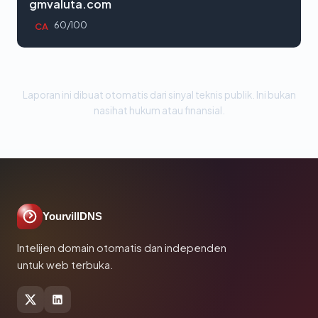
gmvaluta.com
60/100
CA
Laporan ini dibuat otomatis dari sinyal teknis publik. Ini bukan
nasihat hukum atau finansial.
YourvillDNS
Intelijen domain otomatis dan independen
untuk web terbuka.