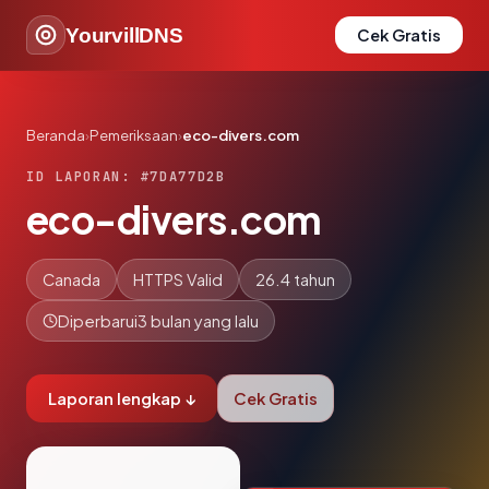
YourvillDNS
Cek Gratis
Beranda
›
Pemeriksaan
›
eco-divers.com
ID LAPORAN: #7DA77D2B
eco-divers.com
Canada
HTTPS Valid
26.4 tahun
Diperbarui
3 bulan yang lalu
Laporan lengkap ↓
Cek Gratis