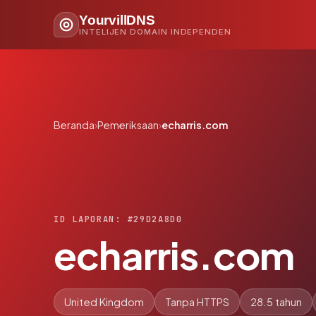
YourvillDNS
INTELIJEN DOMAIN INDEPENDEN
Beranda
›
Pemeriksaan
›
echarris.com
ID LAPORAN: #29D2A8D0
echarris.com
United Kingdom
Tanpa HTTPS
28.5 tahun