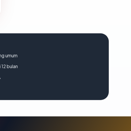
rang umum
 12 bulan
A