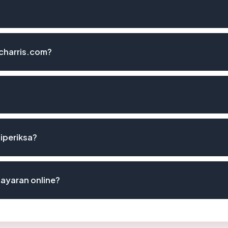
charris.com?
diperiksa?
ayaran online?