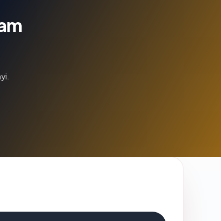
lam
yi.