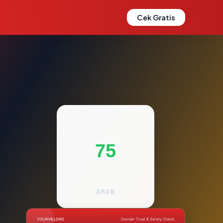
Cek Gratis
75
AMAN