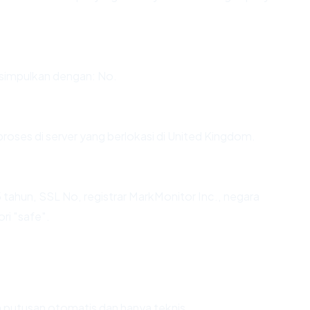
simpulkan dengan: No.
proses di server yang berlokasi di United Kingdom.
 tahun, SSL No, registrar MarkMonitor Inc., negara
ri "safe".
ah putusan otomatis dan hanya teknis.