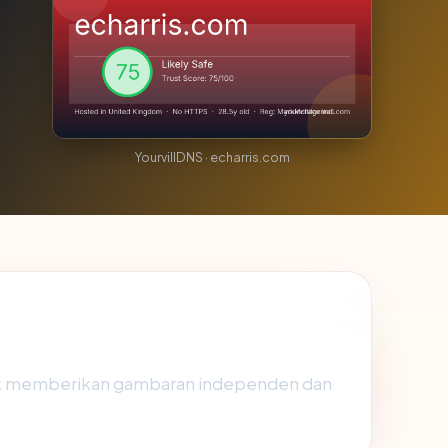
YourvillDNS · echarris.com
uk memberikan gambaran independen dan