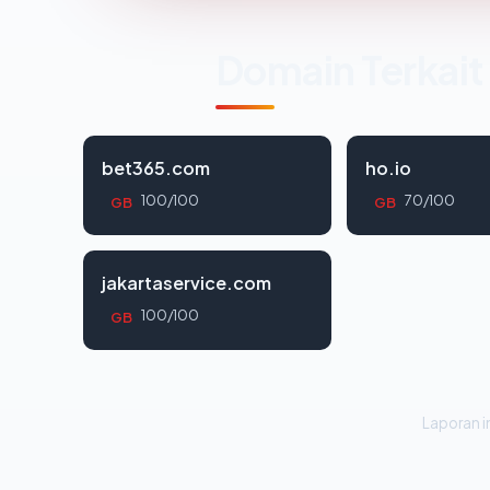
Domain Terkait
bet365.com
ho.io
100/100
70/100
GB
GB
jakartaservice.com
100/100
GB
Laporan in