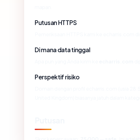
mapan.
Putusan HTTPS
Pemeriksaan HTTPS kami ke echarris.com di
Di mana data tinggal
Apa pun yang Anda kirim ke
echarris.com
di
Perspektif risiko
Domain dengan profil echarris.com (usia 28.5
United Kingdom) biasanya jatuh dalam katego
Putusan
Skor kepercayaan:
75/100
—
safe
. Ini adal