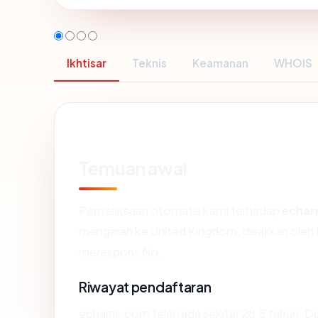
Ikhtisar
Teknis
Keamanan
WHOIS
Temuan awal
Pemeriksaan otomatis kami terhadap
echar
mengarah ke United Kingdom, disajikan oleh 
merespons No.
Riwayat pendaftaran
echarris.com telah ada sekitar 28.5 tahun. 