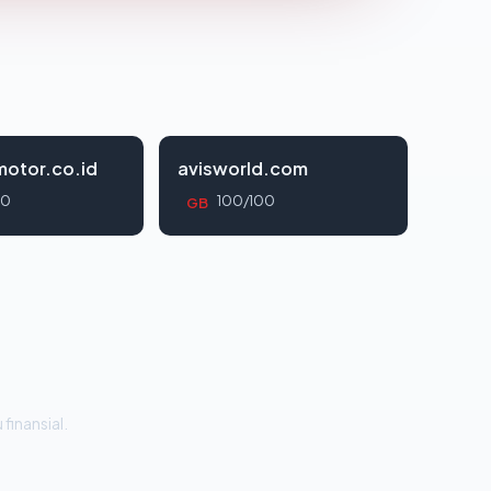
otor.co.id
avisworld.com
00
100/100
GB
 finansial.