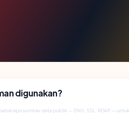
man digunakan?
beberapa sumber data publik — DNS, SSL, RDAP — unt