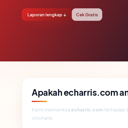
Laporan lengkap ↓
Cek Gratis
Apakah echarris.com a
Kami memeriksa
echarris.com
terhadap 
otomatis.