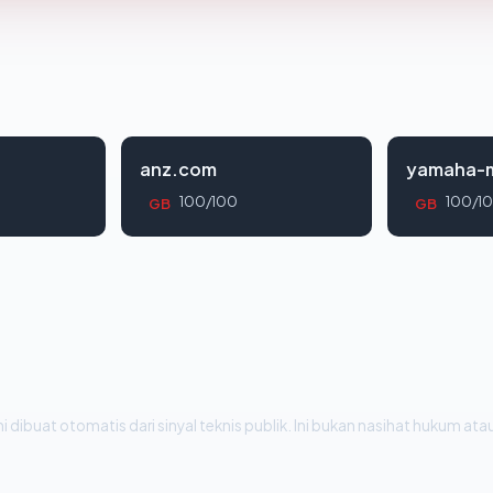
anz.com
yamaha-m
100/100
100/1
GB
GB
i dibuat otomatis dari sinyal teknis publik. Ini bukan nasihat hukum atau