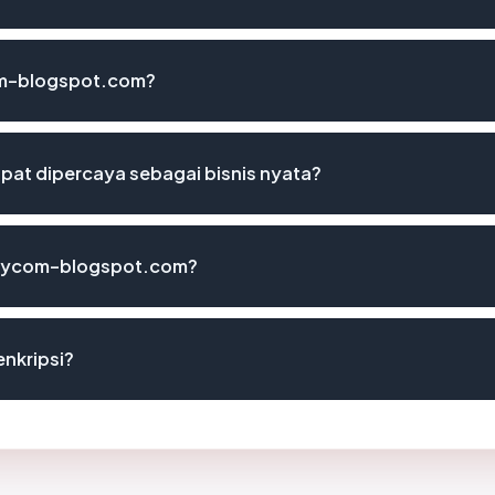
om-blogspot.com?
t dipercaya sebagai bisnis nyata?
stycom-blogspot.com?
nkripsi?