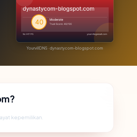
YourvillDNS · dynastycom-blogspot.com
om?
iwayat kepemilikan.