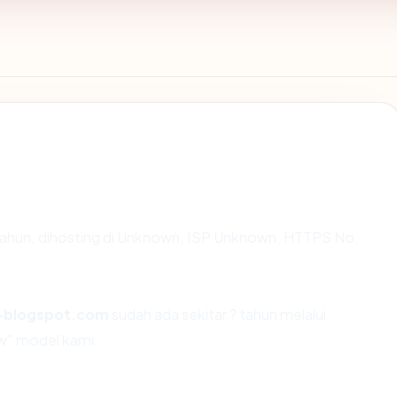
 tahun, dihosting di Unknown, ISP Unknown, HTTPS No.
-blogspot.com
sudah ada sekitar ? tahun melalui
w" model kami.