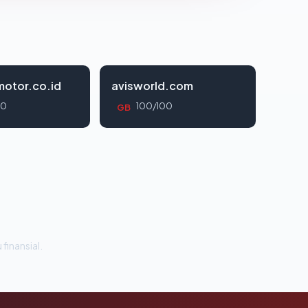
otor.co.id
avisworld.com
00
100/100
GB
 finansial.