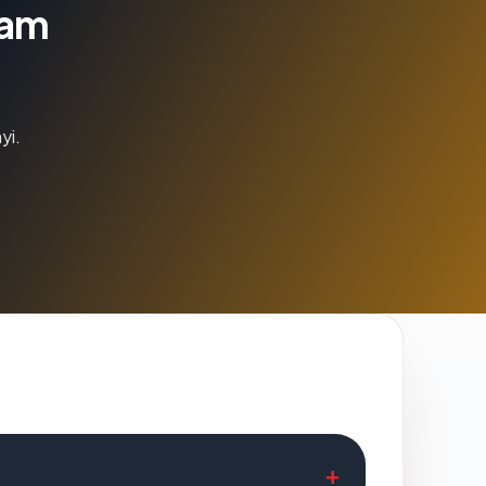
lam
yi.