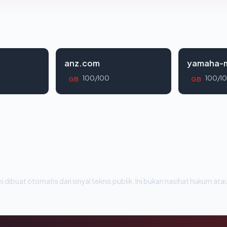
anz.com
yamaha-m
100/100
100/1
GB
GB
i dibuat otomatis dari sinyal teknis publik. Ini bukan nasihat hukum atau