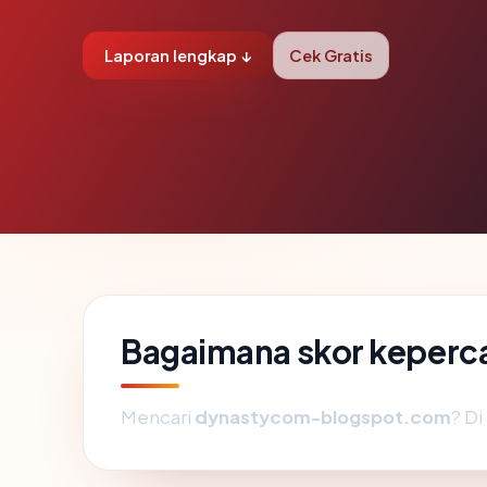
Laporan lengkap ↓
Cek Gratis
Bagaimana skor keper
Mencari
dynastycom-blogspot.com
? Di