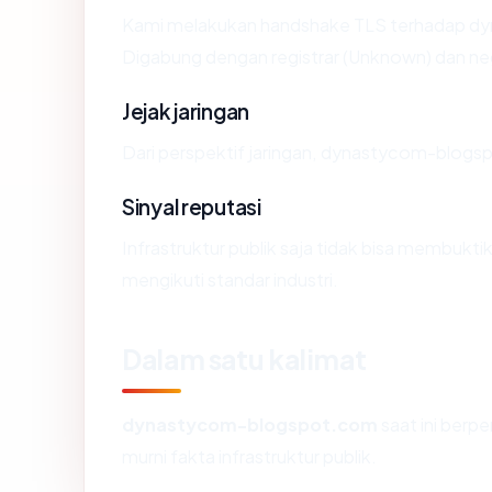
Kami melakukan handshake TLS terhadap d
Digabung dengan registrar (Unknown) dan ne
Jejak jaringan
Dari perspektif jaringan, dynastycom-blogs
Sinyal reputasi
Infrastruktur publik saja tidak bisa membukt
mengikuti standar industri.
Dalam satu kalimat
dynastycom-blogspot.com
saat ini berp
murni fakta infrastruktur publik.