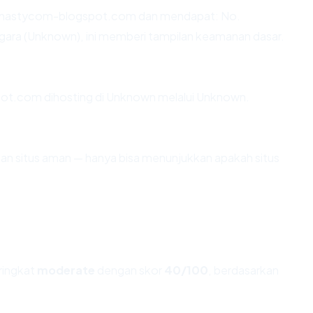
ynastycom-blogspot.com dan mendapat: No.
gara (Unknown), ini memberi tampilan keamanan dasar.
pot.com dihosting di Unknown melalui Unknown.
ikan situs aman — hanya bisa menunjukkan apakah situs
eringkat
moderate
dengan skor
40/100
, berdasarkan