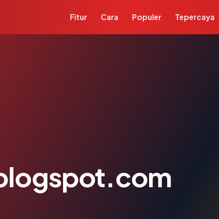
Fitur
Cara
Populer
Tepercaya
blogspot.com