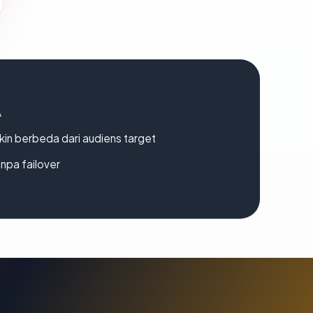
A
gkin berbeda dari audiens target
npa failover