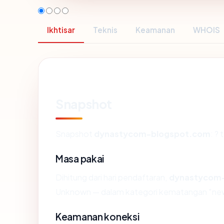
Ikhtisar
Teknis
Keamanan
WHOIS
Snapshot
Snapshot
dynastycom-blogspot.com
: ?
Masa pakai
Dihitung dari hari pendaftaran,
dynastycom
Unknown — dalam kategori kematangan "ne
Keamanan koneksi