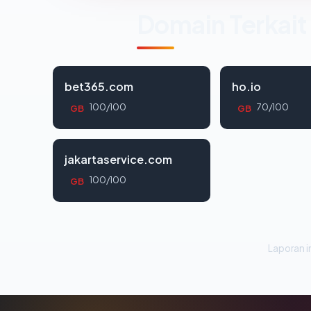
Domain Terkait
bet365.com
ho.io
100/100
70/100
GB
GB
jakartaservice.com
100/100
GB
Laporan in