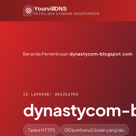
YourvillDNS
INTELIJEN DOMAIN INDEPENDEN
Beranda
›
Pemeriksaan
›
dynastycom-blogspot.com
ID LAPORAN: #DA226950
dynastycom-
Tanpa HTTPS
Diperbarui
3 bulan yang lalu