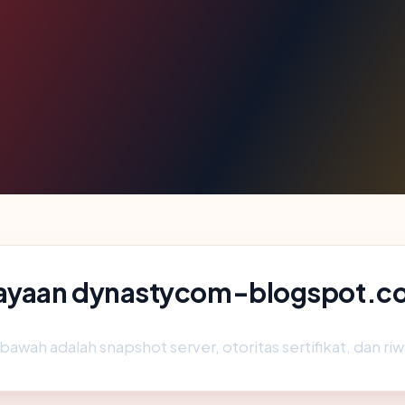
cayaan dynastycom-blogspot.c
 bawah adalah snapshot server, otoritas sertifikat, dan r