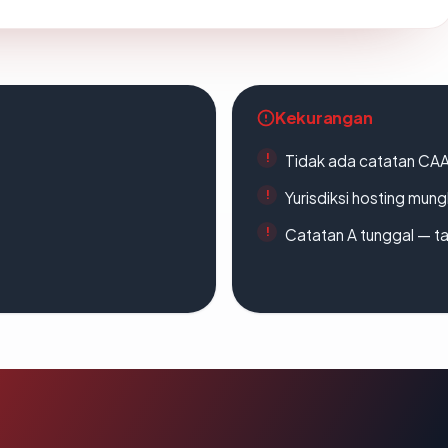
Kekurangan
Tidak ada catatan CA
Yurisdiksi hosting mun
Catatan A tunggal — ta