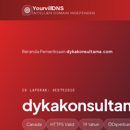
YourvillDNS
INTELIJEN DOMAIN INDEPENDEN
Beranda
›
Pemeriksaan
›
dykakonsultama.com
ID LAPORAN: #ED752D1D
dykakonsult
Canada
HTTPS Valid
19 tahun
Diperbar