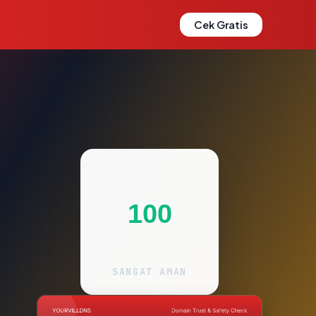
Cek Gratis
100
SANGAT AMAN