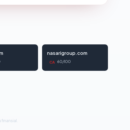
om
nasarigroup.com
0
60/100
CA
 finansial.