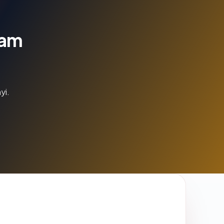
lam
yi.