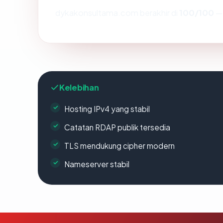
dykakonsultama.com berakhir di
100/100
— 
Kelebihan
Hosting IPv4 yang stabil
Catatan RDAP publik tersedia
TLS mendukung cipher modern
Nameserver stabil