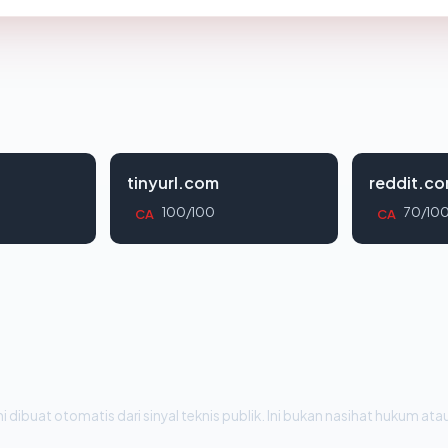
tinyurl.com
reddit.c
100/100
70/10
CA
CA
i dibuat otomatis dari sinyal teknis publik. Ini bukan nasihat hukum atau