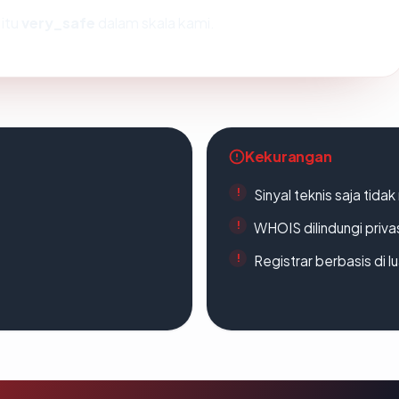
itu
very_safe
dalam skala kami.
Kekurangan
Sinyal teknis saja tid
WHOIS dilindungi priva
Registrar berbasis di l