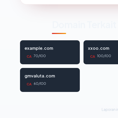
Domain Terkait
example.com
xxoo.com
70/100
100/100
CA
CA
gmvaluta.com
60/100
CA
Laporan in