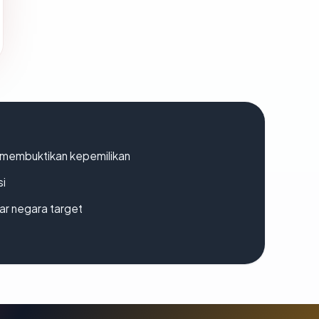
ak membuktikan kepemilikan
si
uar negara target