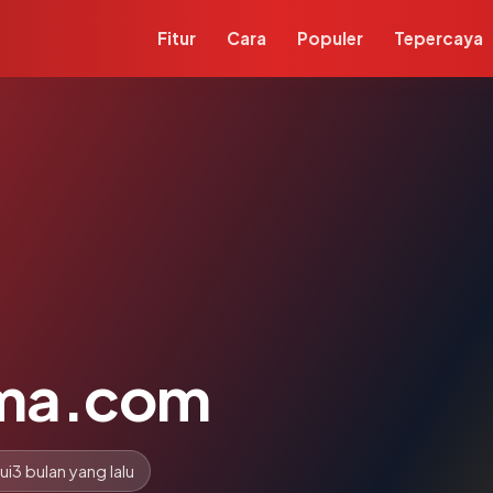
Fitur
Cara
Populer
Tepercaya
ama.com
ui
3 bulan yang lalu