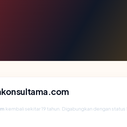
kakonsultama.com
om
kembali sekitar 19 tahun. Digabungkan dengan statu