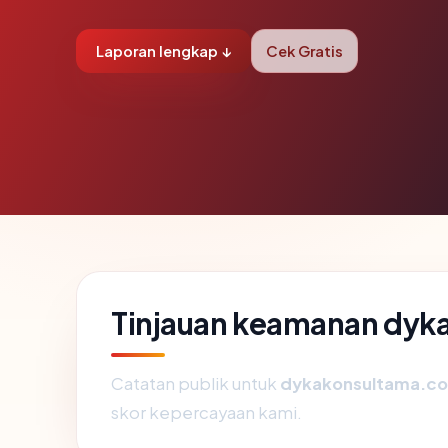
Laporan lengkap ↓
Cek Gratis
Tinjauan keamanan dy
Catatan publik untuk
dykakonsultama.c
skor kepercayaan kami.