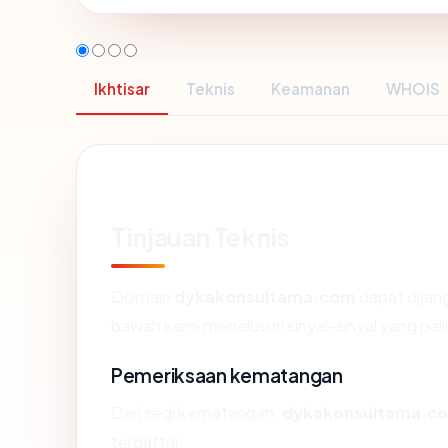
Ikhtisar
Teknis
Keamanan
WHOIS
Tinjauan Teknis
Domain
dykakonsultama.com
dapat dijang
bawah kami menelusuri sinyal-sinyal yang pali
Pemeriksaan kematangan
Dari segi kematangan,
dykakonsultama.c
terdaftar.