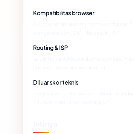
Kompatibilitas browser
Browser umum akan menerima konfigurasi T
mengembalikan "OK". Nilai saat ini: OK.
Routing & ISP
Lalu lintas ke dykakonsultama.com saat ini ber
pun yang menjalankan traceroute.
Di luar skor teknis
Profil teknis bersih hanya membuktikan
dyka
TIDAK membuktikan konten jujur.
Intinya