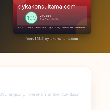
YourvillDNS · dykakonsultama.com
s SSL langsung, mereka membentuk dasar