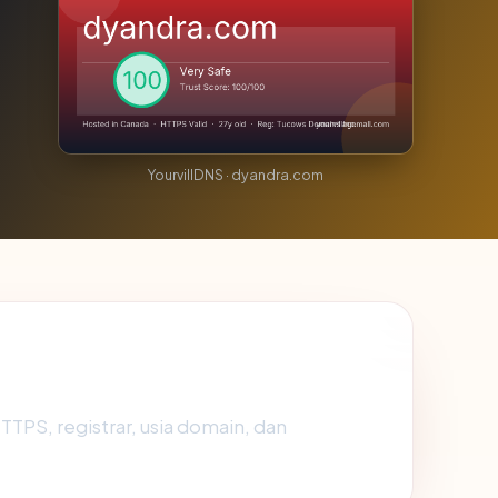
YourvillDNS · dyandra.com
 HTTPS, registrar, usia domain, dan