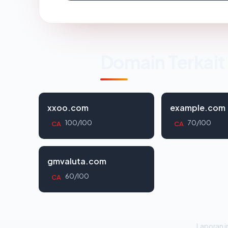
Domain Terkait
xxoo.com
example.com
100/100
70/100
CA
CA
gmvaluta.com
60/100
CA
Laporan in