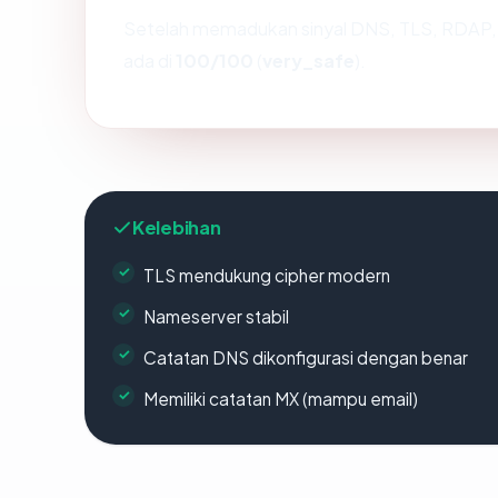
Setelah memadukan sinyal DNS, TLS, RDAP, 
ada di
100/100
(
very_safe
).
Kelebihan
TLS mendukung cipher modern
Nameserver stabil
Catatan DNS dikonfigurasi dengan benar
Memiliki catatan MX (mampu email)