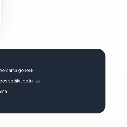
bersama generik
os sedikit petunjuk
lama