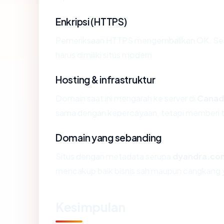
Enkripsi (HTTPS)
Pemeriksaan HTTPS mengembalikan OK. Serti
harus dimiliki situs modern.
Hosting & infrastruktur
Domain saat ini mengarah ke server di
Canad
sama dengan kepercayaan, tetapi memberi ta
Domain yang sebanding
Situs dengan metadata serupa
dyandra.co
mencakup baik bisnis sah maupun cangkang y
Kesimpulan