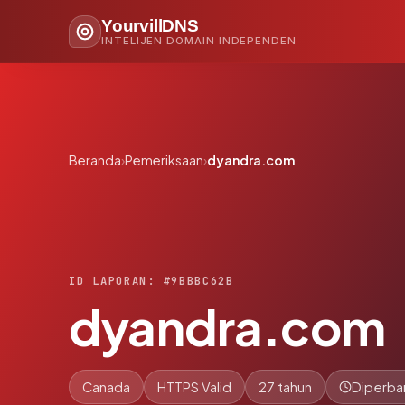
YourvillDNS
INTELIJEN DOMAIN INDEPENDEN
Beranda
›
Pemeriksaan
›
dyandra.com
ID LAPORAN: #9BBBC62B
dyandra.com
Canada
HTTPS Valid
27 tahun
Diperbar