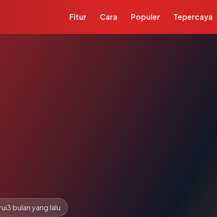
Fitur
Cara
Populer
Tepercaya
ui
3 bulan yang lalu