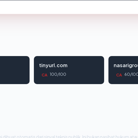
tinyurl.com
nasarigr
100/100
60/10
CA
CA
i dibuat otomatis dari sinyal teknis publik. Ini bukan nasihat hukum atau