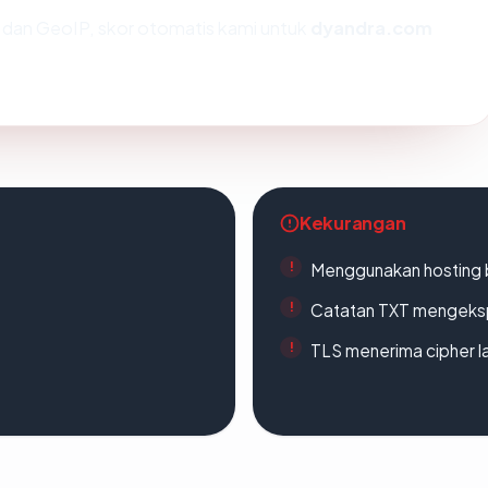
dan GeoIP, skor otomatis kami untuk
dyandra.com
Kekurangan
Menggunakan hosting 
Catatan TXT mengeksp
TLS menerima cipher 