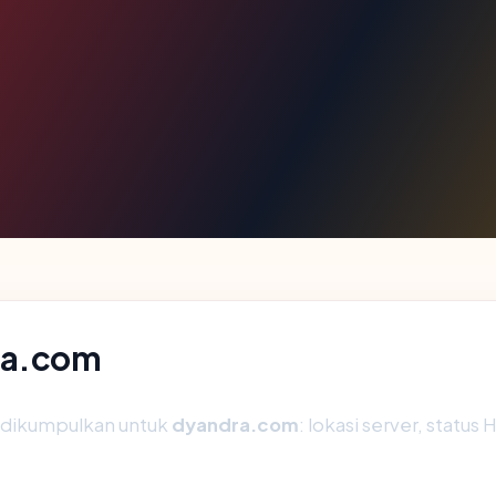
ra.com
g dikumpulkan untuk
dyandra.com
: lokasi server, status