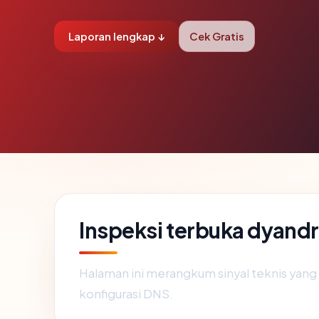
Laporan lengkap ↓
Cek Gratis
Inspeksi terbuka dyand
Halaman ini merangkum sinyal teknis yan
konfigurasi DNS.