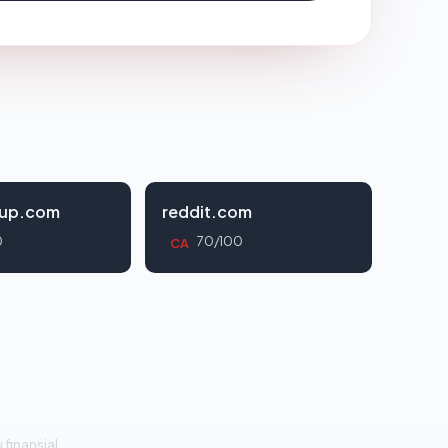
oup.com
reddit.com
0
70/100
CA
 finansial.