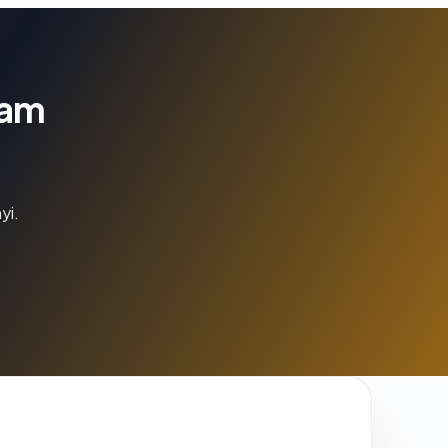
lam
yi.