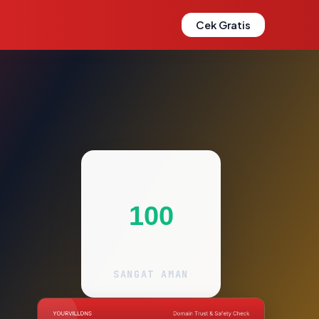
Cek Gratis
100
SANGAT AMAN