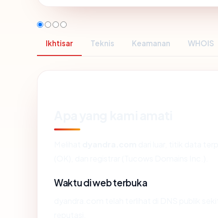
Ikhtisar
Teknis
Keamanan
WHOIS
Apa yang kami amati
Melihat
dyandra.com
dari luar, titik data t
(OK), dan registrar (Tucows Domains Inc.).
Waktu di web terbuka
dyandra.com telah terlihat di DNS publik seki
reputasi.