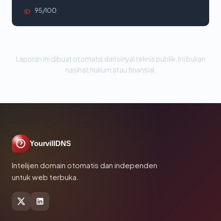
95/100
ID
Laporan ini dibuat otomatis dari sinyal teknis publik. Ini bukan
nasihat hukum atau finansial.
YourvillDNS
Intelijen domain otomatis dan independen
untuk web terbuka.