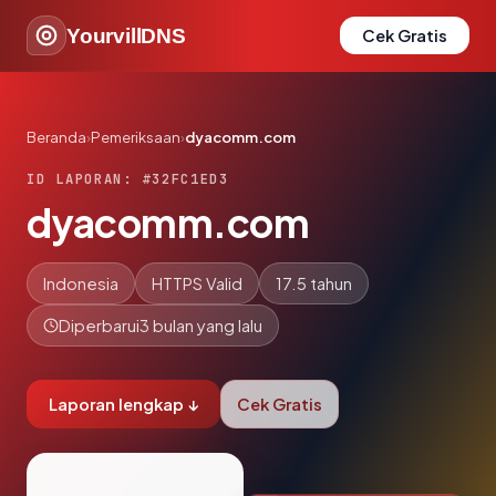
YourvillDNS
Cek Gratis
Beranda
›
Pemeriksaan
›
dyacomm.com
ID LAPORAN: #32FC1ED3
dyacomm.com
Indonesia
HTTPS Valid
17.5 tahun
Diperbarui
3 bulan yang lalu
Laporan lengkap ↓
Cek Gratis