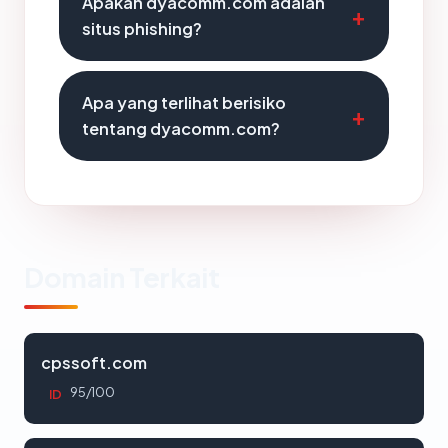
Apakah dyacomm.com adalah
situs phishing?
Apa yang terlihat berisiko
tentang dyacomm.com?
Domain Terkait
cpssoft.com
95/100
ID