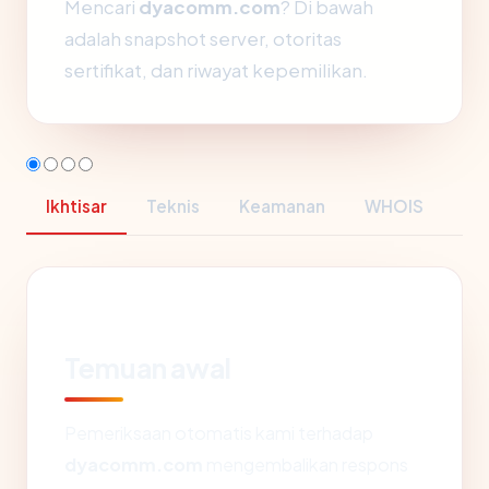
Mencari
dyacomm.com
? Di bawah
adalah snapshot server, otoritas
sertifikat, dan riwayat kepemilikan.
Ikhtisar
Teknis
Keamanan
WHOIS
Temuan awal
Pemeriksaan otomatis kami terhadap
dyacomm.com
mengembalikan respons