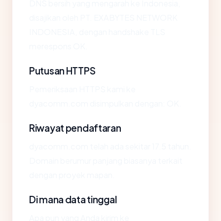
DNS bersih yang mengarah ke Indonesia,
disajikan oleh PT. EXABYTES NETWORK
INDONESIA, dengan handshake TLS
merespons OK.
Putusan HTTPS
Pemeriksaan HTTPS kami ke
dyacomm.com disimpulkan dengan: OK.
Riwayat pendaftaran
dyacomm.com telah ada sekitar 17.5 tahun.
Domain berumur panjang biasanya terkait
dengan proyek mapan.
Di mana data tinggal
Apa pun yang Anda kirim ke