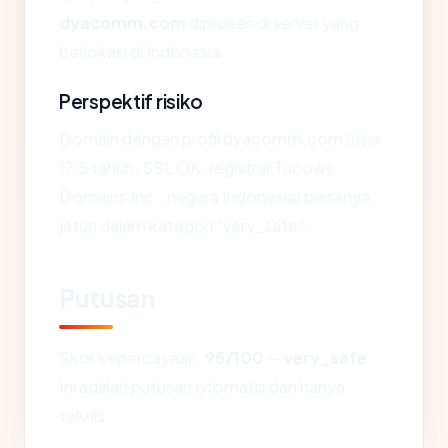
dyacomm.com
diproses di server yang
berlokasi di Indonesia.
Perspektif risiko
Domain dengan profil dyacomm.com (usia
17.5 tahun, SSL OK, registrar Tucows
Domains Inc., negara Indonesia) biasanya
jatuh dalam kategori "very_safe".
Putusan
Skor kepercayaan:
95/100
—
very_safe
.
Ini adalah putusan otomatis dan hanya
teknis.