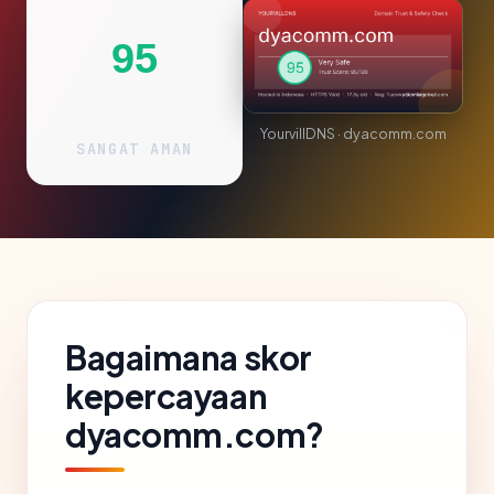
95
YourvillDNS · dyacomm.com
SANGAT AMAN
Bagaimana skor
kepercayaan
dyacomm.com?