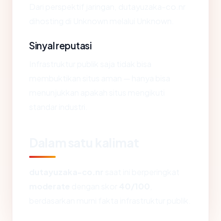
Dari perspektif jaringan, dutayuzaka-co.nr
dihosting di Unknown melalui Unknown.
Sinyal reputasi
Infrastruktur publik saja tidak bisa
membuktikan situs aman — hanya bisa
menunjukkan apakah situs mengikuti
standar industri.
Dalam satu kalimat
dutayuzaka-co.nr
saat ini berperingkat
moderate
dengan skor
40/100
,
berdasarkan murni fakta infrastruktur publik.