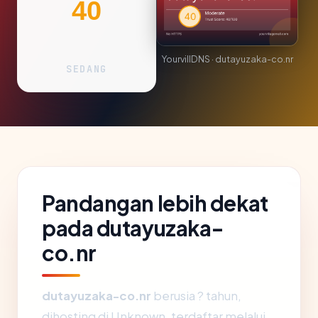
40
YourvillDNS · dutayuzaka-co.nr
SEDANG
Pandangan lebih dekat
pada dutayuzaka-
co.nr
dutayuzaka-co.nr
berusia ? tahun,
dihosting di Unknown, terdaftar melalui