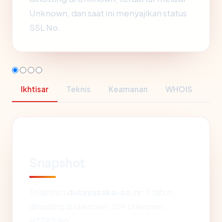
Unknown, dan saat ini menyajikan status
SSL No.
Ikhtisar
Teknis
Keamanan
WHOIS
Snapshot
Snapshot
dutayuzaka-co.nr
: ? tahun,
dihosting di Unknown, ISP Unknown,
HTTPS No.