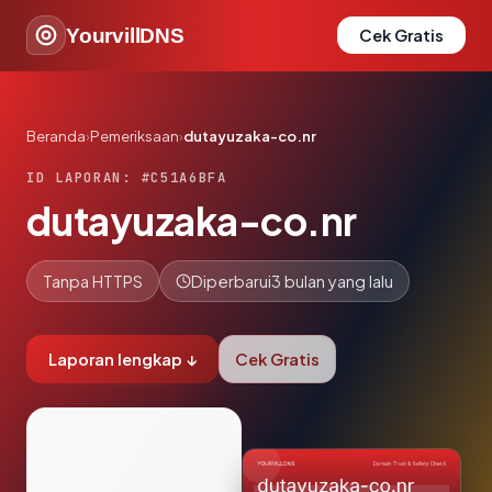
YourvillDNS
Cek Gratis
Beranda
›
Pemeriksaan
›
dutayuzaka-co.nr
ID LAPORAN: #C51A6BFA
dutayuzaka-co.nr
Tanpa HTTPS
Diperbarui
3 bulan yang lalu
Laporan lengkap ↓
Cek Gratis