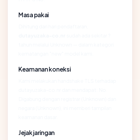
Masa pakai
Dihitung dari hari pendaftaran,
dutayuzaka-co.nr
sudah ada sekitar ?
tahun melalui Unknown — dalam kategori
kematangan "new" model kami.
Keamanan koneksi
Kami melakukan handshake TLS terhadap
dutayuzaka-co.nr dan mendapat: No.
Digabung dengan registrar (Unknown) dan
negara (Unknown), ini memberi tampilan
keamanan dasar.
Jejak jaringan