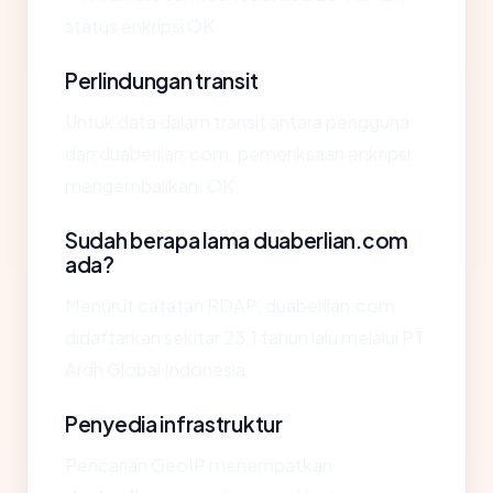
status enkripsi OK.
Perlindungan transit
Untuk data dalam transit antara pengguna
dan duaberlian.com, pemeriksaan enkripsi
mengembalikan: OK.
Sudah berapa lama duaberlian.com
ada?
Menurut catatan RDAP, duaberlian.com
didaftarkan sekitar 23.1 tahun lalu melalui PT
Ardh Global Indonesia.
Penyedia infrastruktur
Pencarian GeoIP menempatkan