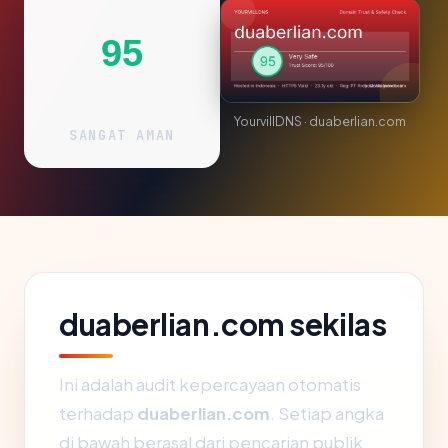
95
YourvillDNS · duaberlian.com
SANGAT AMAN
duaberlian.com sekilas
Ini adalah audit kepercayaan otomatis
terhadap
duaberlian.com
. Setiap angka
di bawah berasal dari pencarian publik