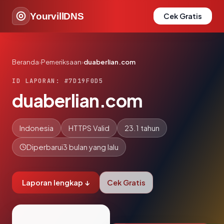
YourvillDNS
Cek Gratis
Beranda
›
Pemeriksaan
›
duaberlian.com
ID LAPORAN: #7D19F0D5
duaberlian.com
Indonesia
HTTPS Valid
23.1 tahun
Diperbarui
3 bulan yang lalu
Laporan lengkap ↓
Cek Gratis