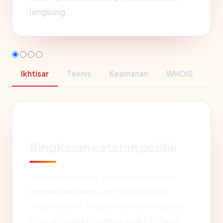
langsung.
Ikhtisar
Teknis
Keamanan
WHOIS
Ringkasan catatan publik
Dari catatan publik yang terkait dengan
duaberlian.com
, kami mengekstrak
empat anchor: negara Indonesia, registrar
PT Ardh Global Indonesia, usia 23.1 tahun,