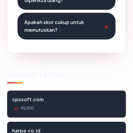
diperiksa ulang?
Apakah skor cukup untuk
memutuskan?
Domain Terkait
cpssoft.com
95/100
ID
harpa.co.id