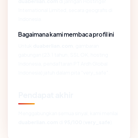
duaberlian.com
di jaringan Hostinger
International Limited, secara geografis di
Indonesia.
Bagaimana kami membaca profil ini
Untuk
duaberlian.com
, gambaran
gabungan (23.1 tahun, SSL OK, hosting
Indonesia, pendaftaran PT Ardh Global
Indonesia) jatuh dalam pita "very_safe".
Pendapat akhir
Menggabungkan semua sinyal, kami menilai
duaberlian.com
di
95/100
(
very_safe
).