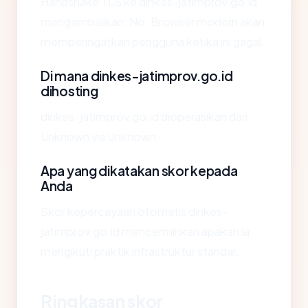
Handshake TLS ke dinkes-jatimprov.go.id
mengembalikan: No. Browser modern akan
memperingatkan pengguna ketika ini gagal.
Di mana dinkes-jatimprov.go.id
dihosting
dinkes-jatimprov.go.id dioperasikan dari
Unknown via Unknown.
Apa yang dikatakan skor kepada
Anda
Skor kepercayaan otomatis dinkes-
jatimprov.go.id mencerminkan apakah ia
mengikuti praktik infrastruktur standar.
Ringkasan skor