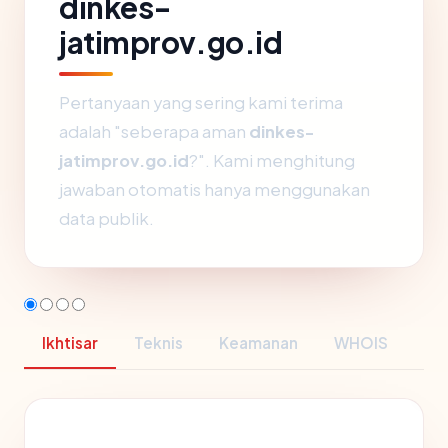
dinkes-
jatimprov.go.id
Pertanyaan yang sering kami terima
adalah "seberapa aman
dinkes-
jatimprov.go.id
?". Kami menghitung
jawaban otomatis hanya menggunakan
data publik.
Ikhtisar
Teknis
Keamanan
WHOIS