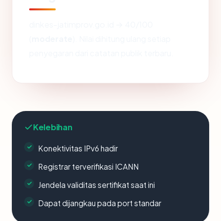
dinkes-jatimprov.go.id → 40/100
(
moderate
). Nilai dihitung ulang setiap
penyegaran dari catatan publik terbaru.
Kelebihan
Konektivitas IPv6 hadir
Registrar terverifikasi ICANN
Jendela validitas sertifikat saat ini
Dapat dijangkau pada port standar