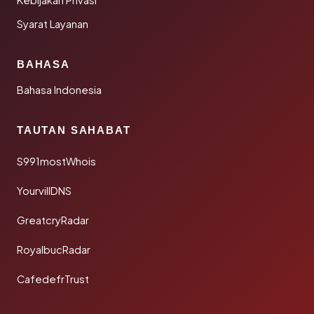
Kebijakan Privasi
Syarat Layanan
BAHASA
Bahasa Indonesia
TAUTAN SAHABAT
S991mostWhois
YourvillDNS
GreatcryRadar
RoyalbucRadar
CafedefrTrust