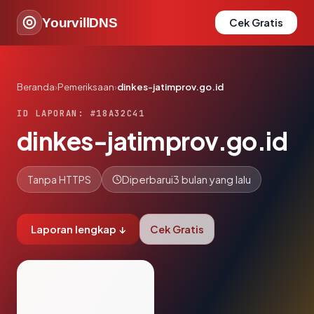
YourvillDNS
Cek Gratis
Beranda
›
Pemeriksaan
›
dinkes-jatimprov.go.id
ID LAPORAN: #18A32C41
dinkes-jatimprov.go.id
Tanpa HTTPS
Diperbarui
3 bulan yang lalu
Laporan lengkap ↓
Cek Gratis