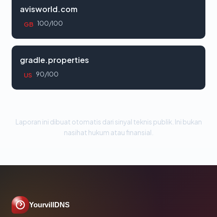
avisworld.com
100/100
GB
gradle.properties
90/100
US
Laporan ini dibuat otomatis dari sinyal teknis publik. Ini bukan
nasihat hukum atau finansial.
YourvillDNS