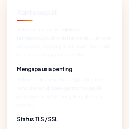
Fakta cepat
Sebelum mendalam:
dinkes-
jatimprov.go.id
terdaftar melalui Unknown
dan saat ini dihosting di Unknown. SSL pada
host apex mengembalikan: No.
Mengapa usia penting
Rekam jejak ? tahun bukan bukti legitimasi,
tetapi berarti
dinkes-jatimprov.go.id
punya waktu untuk mengakumulasi sinyal
reputasi.
Status TLS / SSL