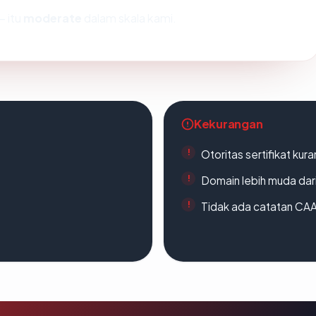
 itu
moderate
dalam skala kami.
Kekurangan
Otoritas sertifikat ku
Domain lebih muda dari
Tidak ada catatan CA