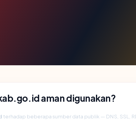
kab.go.id aman digunakan?
d
terhadap beberapa sumber data publik — DNS, SSL,