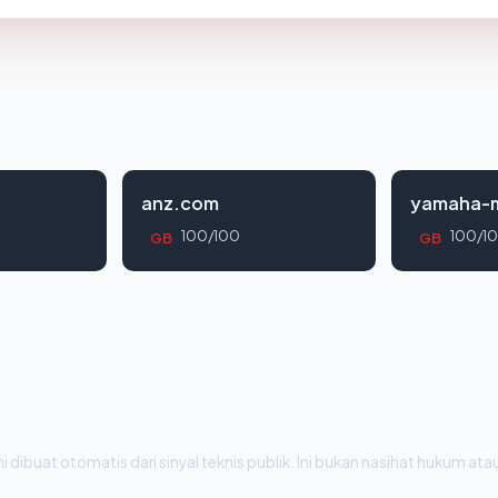
anz.com
yamaha-m
100/100
100/1
GB
GB
i dibuat otomatis dari sinyal teknis publik. Ini bukan nasihat hukum atau