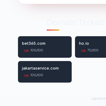
Domain Terkait
bet365.com
ho.io
100/100
70/100
GB
GB
jakartaservice.com
100/100
GB
Laporan in