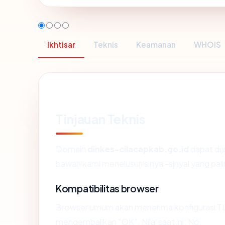
Ikhtisar
Teknis
Keamanan
WHOIS
Tinjauan Teknis
Domain
dinkes-cilacapkab.go.id
dapat di
bawah kami menelusuri sinyal-sinyal yang pali
Kompatibilitas browser
Browser umum akan menerima konfigurasi TLS
mengembalikan "OK". Nilai saat ini: No.