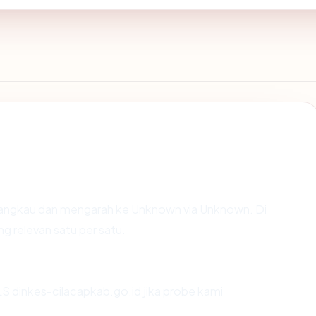
jangkau dan mengarah ke Unknown via Unknown. Di
ng relevan satu per satu.
 dinkes-cilacapkab.go.id jika probe kami