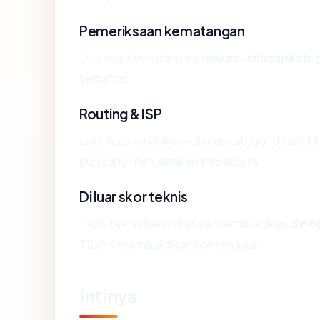
Pemeriksaan kematangan
Dari segi kematangan,
dinkes-cilacapkab.
terdaftar.
Routing & ISP
Lalu lintas ke dinkes-cilacapkab.go.id saat in
pun yang menjalankan traceroute.
Di luar skor teknis
Profil teknis bersih hanya membuktikan
dink
TIDAK membuktikan konten jujur.
Intinya