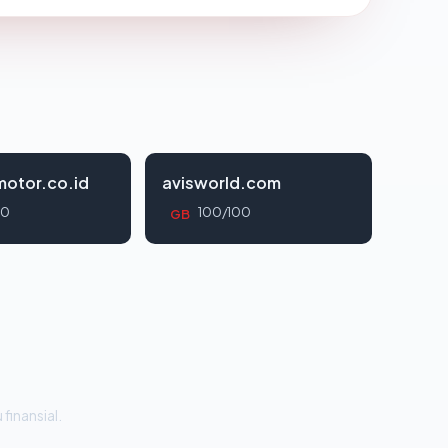
otor.co.id
avisworld.com
00
100/100
GB
 finansial.