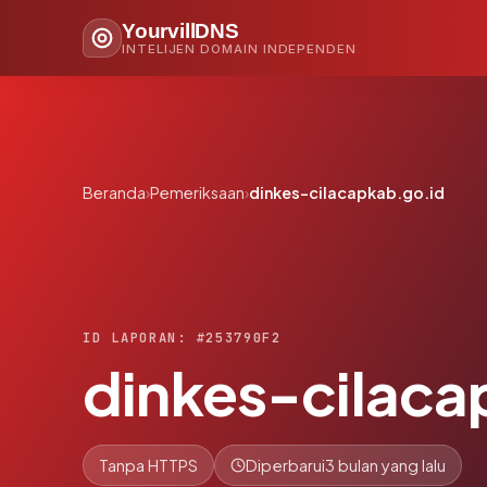
YourvillDNS
INTELIJEN DOMAIN INDEPENDEN
Beranda
›
Pemeriksaan
›
dinkes-cilacapkab.go.id
ID LAPORAN: #253790F2
dinkes-cilaca
Tanpa HTTPS
Diperbarui
3 bulan yang lalu