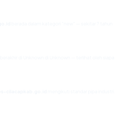
go.id
berada dalam kategori "new" — sekitar ? tahun
i berakhir di Unknown di Unknown — terlihat oleh siapa
es-cilacapkab.go.id
mengikuti standar pipa industri.