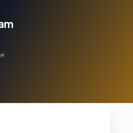
lam
yi.