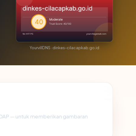
YourvillDNS · dinkes-cilacapkab.go.id
 RDAP — untuk memberikan gambaran