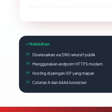
dinkes-cilacapkab.go.id berakhir di
40/100
—
Kelebihan
Diselesaikan via DNS rekursif publik
Menggunakan endpoint HTTPS modern
Hosting di jaringan ISP yang mapan
Catatan A dan AAAA konsisten