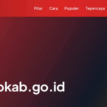
Fitur
Cara
Populer
Tepercaya
pkab.go.id