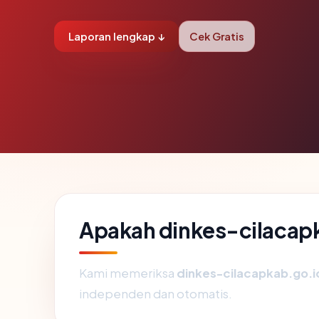
Laporan lengkap ↓
Cek Gratis
Apakah dinkes-cilacap
Kami memeriksa
dinkes-cilacapkab.go.i
independen dan otomatis.