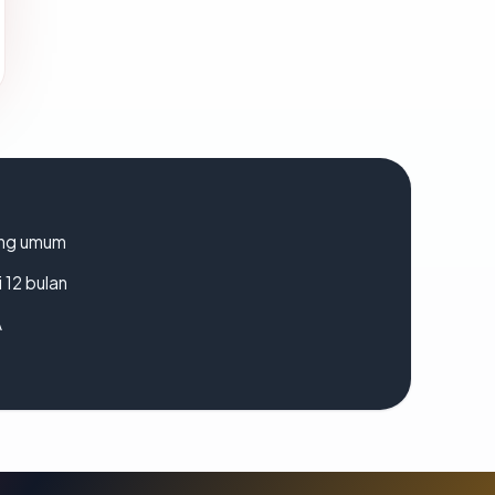
rang umum
 12 bulan
A