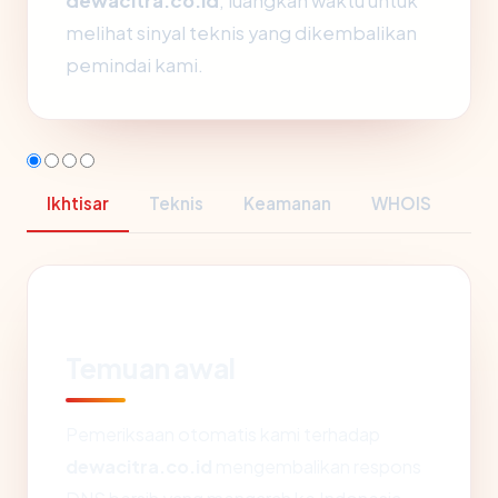
dewacitra.co.id
, luangkan waktu untuk
melihat sinyal teknis yang dikembalikan
pemindai kami.
Ikhtisar
Teknis
Keamanan
WHOIS
Temuan awal
Pemeriksaan otomatis kami terhadap
dewacitra.co.id
mengembalikan respons