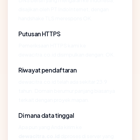
DNS bersih yang mengarah ke Indonesia,
disajikan oleh PT IndoInternet, dengan
handshake TLS merespons OK.
Putusan HTTPS
Pemeriksaan HTTPS kami ke
dewacitra.co.id disimpulkan dengan: OK.
Riwayat pendaftaran
dewacitra.co.id telah ada sekitar 23.9
tahun. Domain berumur panjang biasanya
terkait dengan proyek mapan.
Di mana data tinggal
Apa pun yang Anda kirim ke
dewacitra.co.id
diproses di server yang