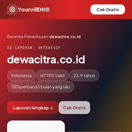
YourvillDNS
Cek Gratis
Beranda
›
Pemeriksaan
›
dewacitra.co.id
ID LAPORAN: #87EAE41F
dewacitra.co.id
Indonesia
HTTPS Valid
23.9 tahun
Diperbarui
3 bulan yang lalu
Laporan lengkap ↓
Cek Gratis