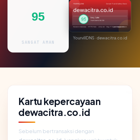
95
YourvillDNS · dewacitra.co.id
SANGAT AMAN
Kartu kepercayaan
dewacitra.co.id
Sebelum bertransaksi dengan