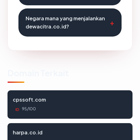
Negara mana yang menjalankan
dewacitra.co.id?
Domain Terkait
cpssoft.com
95/100
ID
harpa.co.id