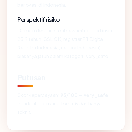
berlokasi di Indonesia.
Perspektif risiko
Domain dengan profil dewacitra.co.id (usia
23.9 tahun, SSL OK, registrar PT Digital
Registra Indonesia, negara Indonesia)
biasanya jatuh dalam kategori "very_safe".
Putusan
Skor kepercayaan:
95/100
—
very_safe
.
Ini adalah putusan otomatis dan hanya
teknis.