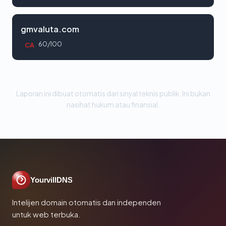
gmvaluta.com
60/100
CA
Laporan ini dibuat otomatis dari sinyal teknis publik. Ini bukan
nasihat hukum atau finansial.
YourvillDNS
Intelijen domain otomatis dan independen
untuk web terbuka.