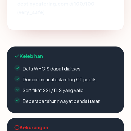
destinycatering.com
di
100/100
(
very_safe
).
Kelebihan
Data WHOIS dapat diakses
Domain muncul dalam log CT publik
Sertifikat SSL/TLS yang valid
Beberapa tahun riwayat pendaftaran
Kekurangan