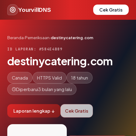
YourvillDNS
Cek Gratis
Beranda
›
Pemeriksaan
›
destinycatering.com
ID LAPORAN: #584E4B89
destinycatering.com
Canada
HTTPS Valid
18 tahun
Diperbarui
3 bulan yang lalu
Laporan lengkap ↓
Cek Gratis