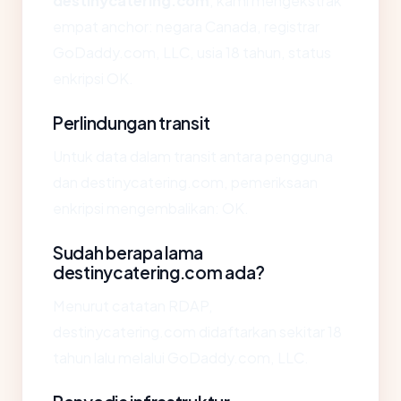
destinycatering.com
, kami mengekstrak
empat anchor: negara Canada, registrar
GoDaddy.com, LLC, usia 18 tahun, status
enkripsi OK.
Perlindungan transit
Untuk data dalam transit antara pengguna
dan destinycatering.com, pemeriksaan
enkripsi mengembalikan: OK.
Sudah berapa lama
destinycatering.com ada?
Menurut catatan RDAP,
destinycatering.com didaftarkan sekitar 18
tahun lalu melalui GoDaddy.com, LLC.