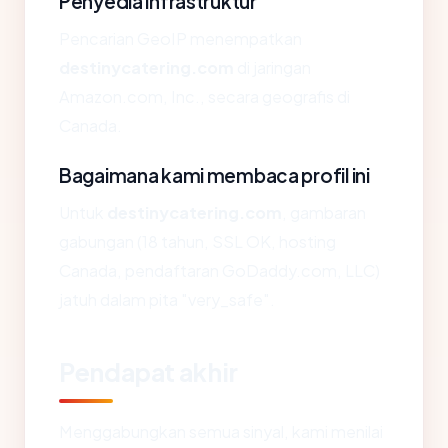
Penyedia infrastruktur
Pencarian GeoIP menempatkan
destinycatering.com
di jaringan
Amazon.com, Inc., secara geografis di
Canada.
Bagaimana kami membaca profil ini
Untuk
destinycatering.com
, gambaran
gabungan (18 tahun, SSL OK, hosting
Canada, pendaftaran GoDaddy.com, LLC)
jatuh dalam pita "very_safe".
Pendapat akhir
Menggabungkan semua sinyal, kami menilai