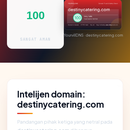
100
YourvillDNS · destinycatering.com
SANGAT AMAN
Intelijen domain:
destinycatering.com
Pandangan pihak ketiga yang netral pada