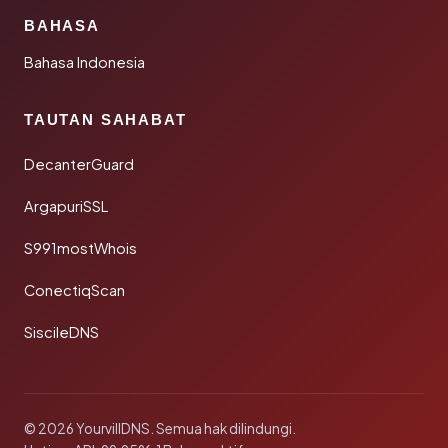
BAHASA
Bahasa Indonesia
TAUTAN SAHABAT
DecanterGuard
ArgapuriSSL
S991mostWhois
ConectiqScan
SiscileDNS
© 2026 YourvillDNS. Semua hak dilindungi.