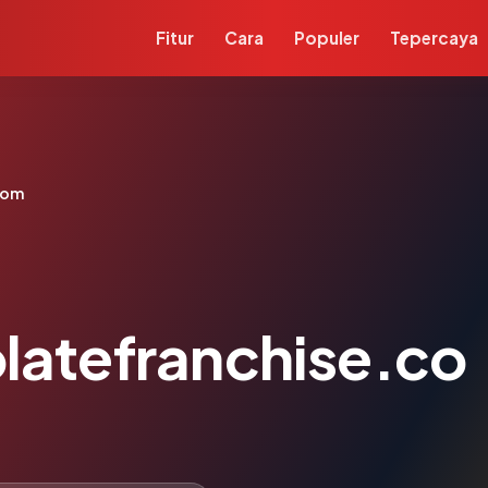
Fitur
Cara
Populer
Tepercaya
com
atefranchise.co