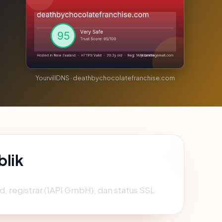
YourvillDNS · deathbychocolatefranchise.com
blik
 registrar (1API GmbH), dan status SSL.