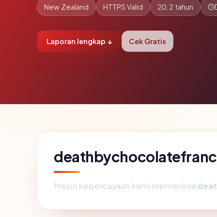
New Zealand
HTTPS Valid
20.2 tahun
Laporan lengkap ↓
Cek Gratis
deathbychocolatefranch
Mesin kepercayaan kami memeriksa
deat