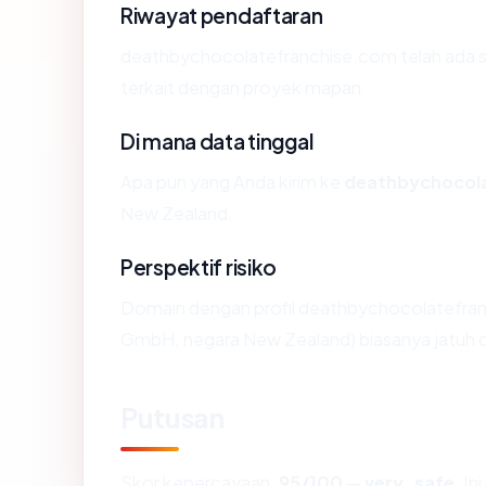
Riwayat pendaftaran
deathbychocolatefranchise.com telah ada s
terkait dengan proyek mapan.
Di mana data tinggal
Apa pun yang Anda kirim ke
deathbychocol
New Zealand.
Perspektif risiko
Domain dengan profil deathbychocolatefranc
GmbH, negara New Zealand) biasanya jatuh d
Putusan
Skor kepercayaan:
95/100
—
very_safe
. I