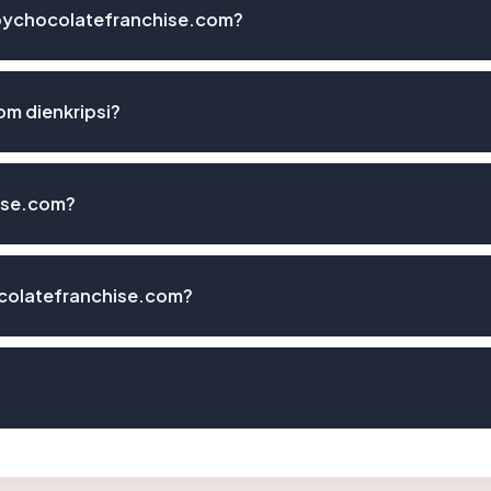
bychocolatefranchise.com?
m dienkripsi?
ise.com?
colatefranchise.com?