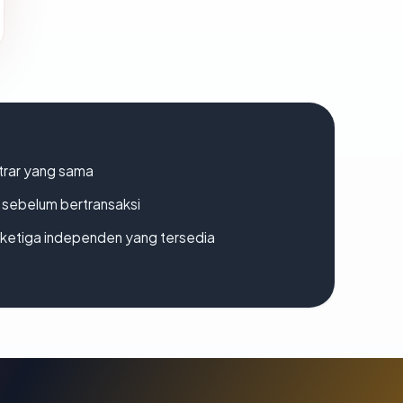
strar yang sama
en sebelum bertransaksi
k ketiga independen yang tersedia