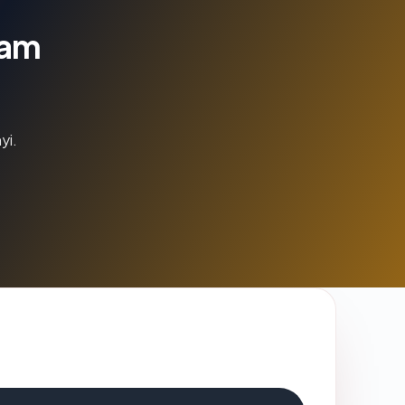
lam
yi.