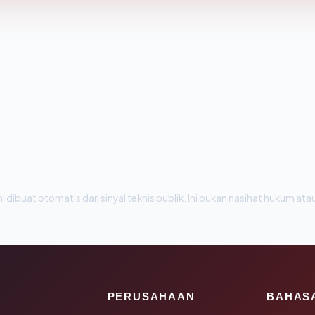
i dibuat otomatis dari sinyal teknis publik. Ini bukan nasihat hukum atau
K
PERUSAHAAN
BAHAS