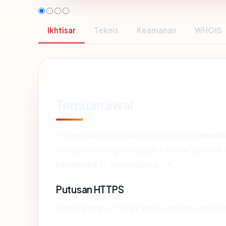
Ikhtisar
Teknis
Keamanan
WHOIS
Temuan awal
Pemeriksaan otomatis kami terhadap
death
DNS bersih yang mengarah ke New Zealand, di
handshake TLS merespons OK.
Putusan HTTPS
Pemeriksaan HTTPS kami ke deathbychocola