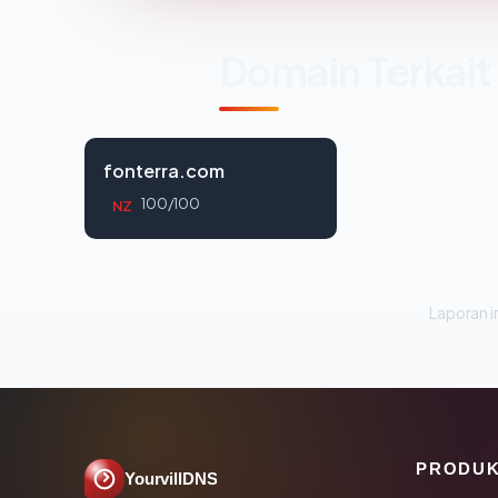
Domain Terkait
fonterra.com
100/100
NZ
Laporan in
PRODU
YourvillDNS