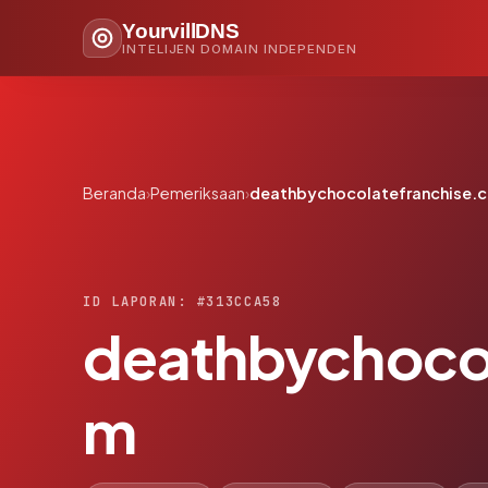
YourvillDNS
INTELIJEN DOMAIN INDEPENDEN
Beranda
›
Pemeriksaan
›
deathbychocolatefranchise.
ID LAPORAN: #313CCA58
deathbychocol
m