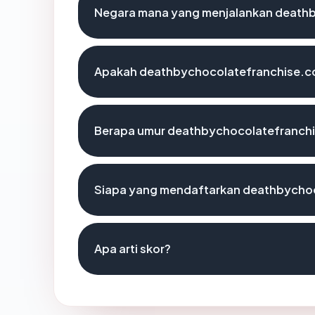
Negara mana yang menjalankan death
Apakah deathbychocolatefranchise.co
Berapa umur deathbychocolatefranch
Siapa yang mendaftarkan deathbycho
Apa arti skor?