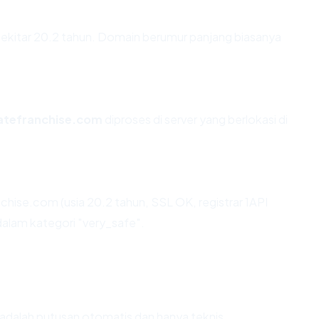
ekitar 20.2 tahun. Domain berumur panjang biasanya
atefranchise.com
diproses di server yang berlokasi di
hise.com (usia 20.2 tahun, SSL OK, registrar 1API
alam kategori "very_safe".
ni adalah putusan otomatis dan hanya teknis.