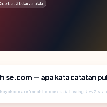
Diperbarui
3 bulan yang lalu
ise.com — apa kata catatan pu
hbychocolatefranchise.com
pada hosting New Zealand,