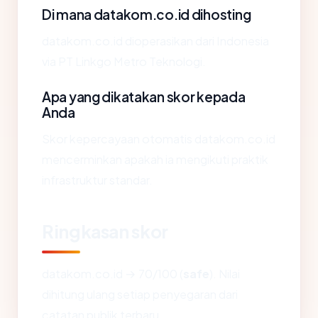
Di mana datakom.co.id dihosting
datakom.co.id dioperasikan dari Indonesia
via PT Linkgo Metro Teknologi.
Apa yang dikatakan skor kepada
Anda
Skor kepercayaan otomatis datakom.co.id
mencerminkan apakah ia mengikuti praktik
infrastruktur standar.
Ringkasan skor
datakom.co.id → 70/100 (
safe
). Nilai
dihitung ulang setiap penyegaran dari
catatan publik terbaru.