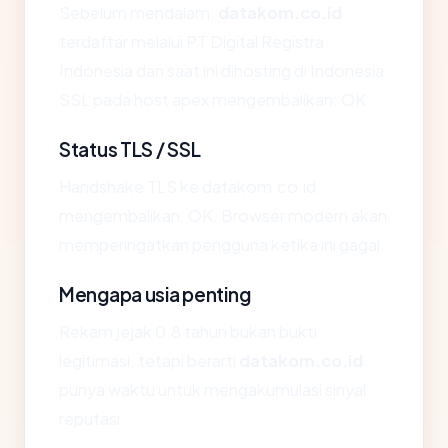
Sebelum mendalam:
datakom.co.id
terdaftar melalui PT Digital Registra
Indonesia dan saat ini dihosting di Indonesia.
SSL pada host apex mengembalikan: OK.
Status TLS / SSL
Handshake TLS ke datakom.co.id
mengembalikan: OK. Browser modern akan
memperingatkan pengguna ketika ini gagal.
Mengapa usia penting
Rekam jejak 0.8 tahun bukan bukti
legitimasi, tetapi berarti
datakom.co.id
punya waktu untuk mengakumulasi sinyal
reputasi.