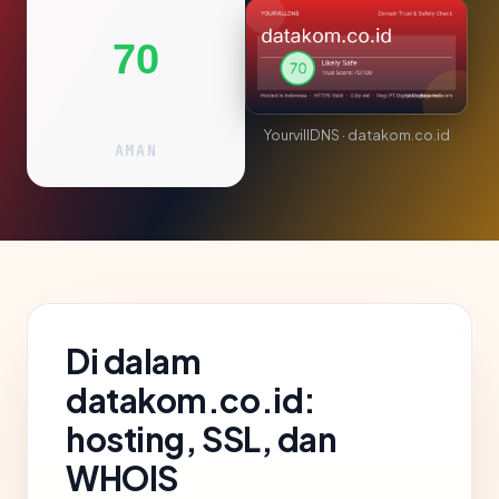
70
YourvillDNS · datakom.co.id
AMAN
Di dalam
datakom.co.id:
hosting, SSL, dan
WHOIS