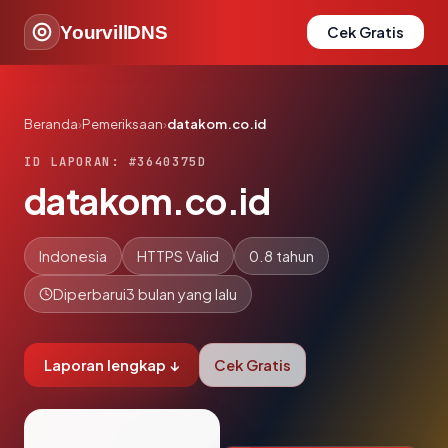
YourvillDNS
Cek Gratis
Beranda
›
Pemeriksaan
›
datakom.co.id
ID LAPORAN: #3640375D
datakom.co.id
Indonesia
HTTPS Valid
0.8 tahun
Diperbarui
3 bulan yang lalu
Laporan lengkap ↓
Cek Gratis