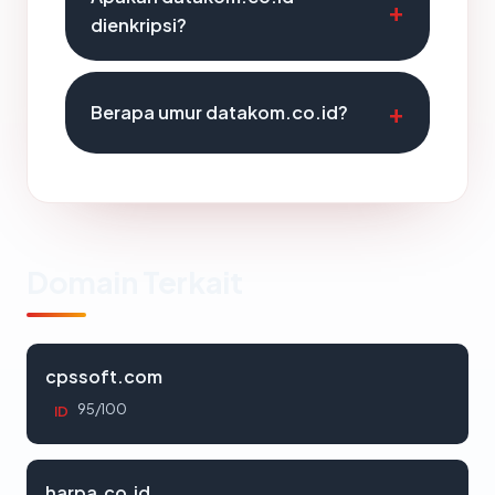
dienkripsi?
Berapa umur datakom.co.id?
Domain Terkait
cpssoft.com
95/100
ID
harpa.co.id