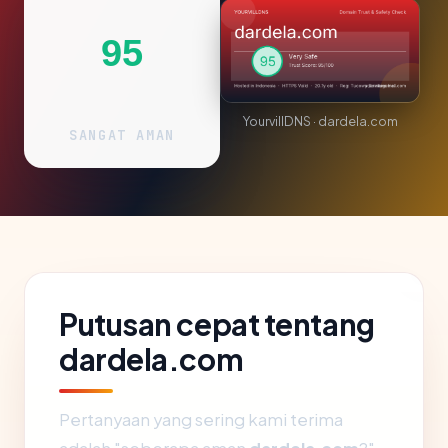
95
YourvillDNS · dardela.com
SANGAT AMAN
Putusan cepat tentang
dardela.com
Pertanyaan yang sering kami terima