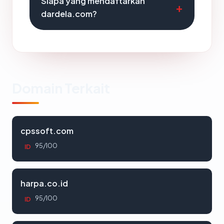
Siapa yang mendaftarkan
dardela.com?
Domain Terkait
cpssoft.com
95/100
ID
harpa.co.id
95/100
ID