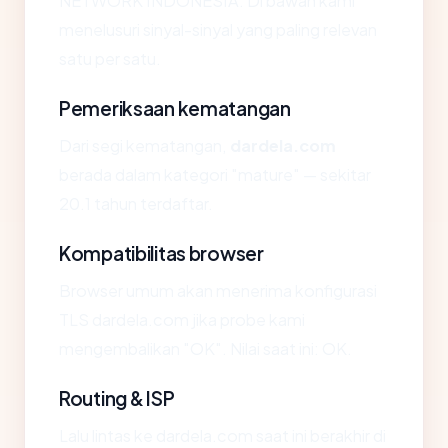
NETWORK INDONESIA. Di bawah kami
menelusuri sinyal-sinyal yang paling relevan
satu per satu.
Pemeriksaan kematangan
Dari segi kematangan,
dardela.com
berada dalam kategori "mature" — sekitar
20.1 tahun terdaftar.
Kompatibilitas browser
Browser umum akan menerima konfigurasi
TLS dardela.com jika probe kami
mengembalikan "OK". Nilai saat ini: OK.
Routing & ISP
Lalu lintas ke dardela.com saat ini berakhir di