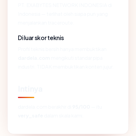
PT. EXABYTES NETWORK INDONESIA di
Indonesia — terlihat oleh siapa pun yang
menjalankan traceroute.
Di luar skor teknis
Profil teknis bersih hanya membuktikan
dardela.com
mengikuti standar pipa
industri. TIDAK membuktikan konten jujur.
Intinya
dardela.com berakhir di
95/100
— itu
very_safe
dalam skala kami.