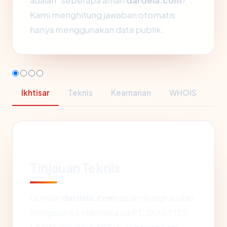
adalah "seberapa aman
dardela.com
?".
Kami menghitung jawaban otomatis
hanya menggunakan data publik.
Ikhtisar
Teknis
Keamanan
WHOIS
Tinjauan Teknis
Domain
dardela.com
dapat dijangkau dan
mengarah ke Indonesia via PT. EXABYTES