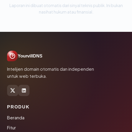
Laporan ini dibuat otomatis dari sinyal teknis publik. Ini bukan
nasihat hukum atau finansial.
YourvillDNS
Intelijen domain otomatis dan independen
untuk web terbuka.
PRODUK
Beranda
Fitur