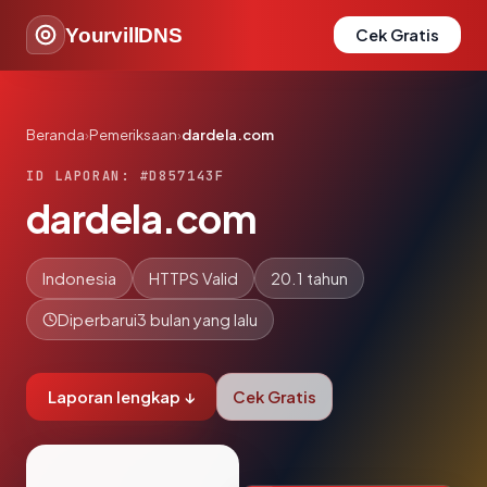
YourvillDNS
Cek Gratis
Beranda
›
Pemeriksaan
›
dardela.com
ID LAPORAN: #D857143F
dardela.com
Indonesia
HTTPS Valid
20.1 tahun
Diperbarui
3 bulan yang lalu
Laporan lengkap ↓
Cek Gratis