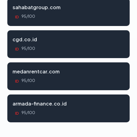
sahabatgroup.com
95/100
ID
cgd.co.id
95/100
ID
medanrentcar.com
95/100
ID
armada-finance.co.id
95/100
ID