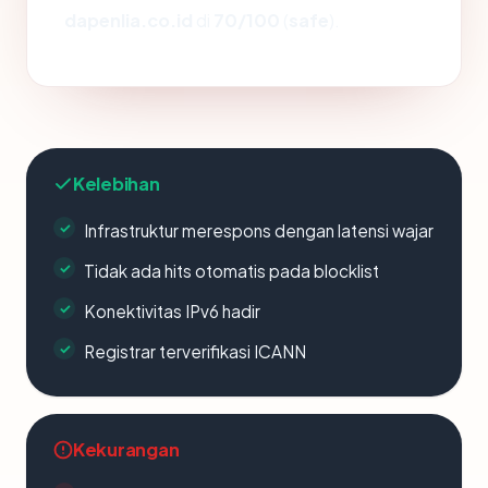
dapenlia.co.id
di
70/100
(
safe
).
Kelebihan
Infrastruktur merespons dengan latensi wajar
Tidak ada hits otomatis pada blocklist
Konektivitas IPv6 hadir
Registrar terverifikasi ICANN
Kekurangan