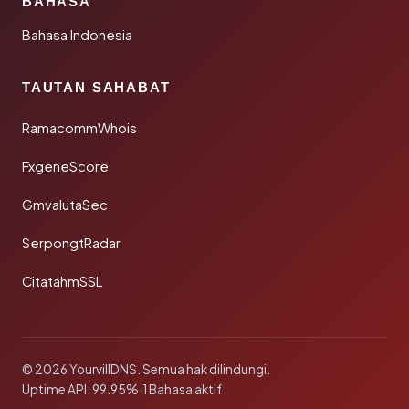
BAHASA
Bahasa Indonesia
TAUTAN SAHABAT
RamacommWhois
FxgeneScore
GmvalutaSec
SerpongtRadar
CitatahmSSL
© 2026 YourvillDNS. Semua hak dilindungi.
Uptime API: 99.95%
·
1 Bahasa aktif