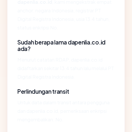
dapenlia.co.id
, kami mengekstrak empat
anchor: negara Indonesia, registrar PT
Digital Registra Indonesia, usia 13.4 tahun,
status enkripsi No.
Sudah berapa lama dapenlia.co.id
ada?
Menurut catatan RDAP, dapenlia.co.id
didaftarkan sekitar 13.4 tahun lalu melalui PT
Digital Registra Indonesia.
Perlindungan transit
Untuk data dalam transit antara pengguna
dan dapenlia.co.id, pemeriksaan enkripsi
mengembalikan: No.