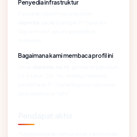
Penyedia infrastruktur
Pencarian GeoIP menempatkan
dapenlia.co.id
di jaringan PT Suraloka
Digital Kreatif, secara geografis di
Indonesia.
Bagaimana kami membaca profil ini
Untuk
dapenlia.co.id
, gambaran gabungan
(13.4 tahun, SSL No, hosting Indonesia,
pendaftaran PT Digital Registra Indonesia)
jatuh dalam pita "safe".
Pendapat akhir
Menggabungkan semua sinyal, kami menilai