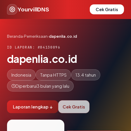
YourvillDNS
Cek Gratis
Beranda
›
Pemeriksaan
›
dapenlia.co.id
ID LAPORAN: #84130096
dapenlia.co.id
Indonesia
Tanpa HTTPS
13.4 tahun
Diperbarui
3 bulan yang lalu
Laporan lengkap ↓
Cek Gratis