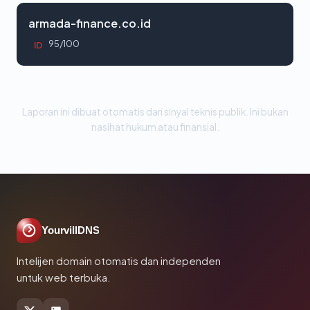
armada-finance.co.id
95/100
ID
Laporan ini dibuat otomatis dari sinyal teknis publik. Ini bukan
nasihat hukum atau finansial.
YourvillDNS
Intelijen domain otomatis dan independen
untuk web terbuka.