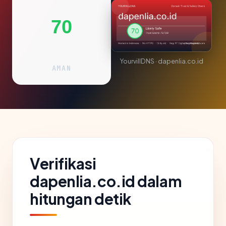
70
YourvillDNS · dapenlia.co.id
AMAN
Verifikasi
dapenlia.co.id dalam
hitungan detik