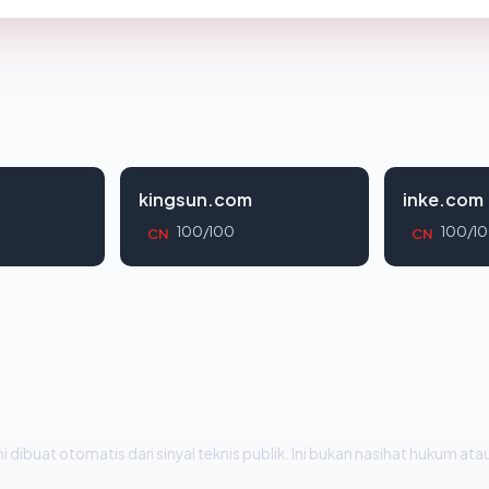
kingsun.com
inke.com
100/100
100/1
CN
CN
i dibuat otomatis dari sinyal teknis publik. Ini bukan nasihat hukum atau