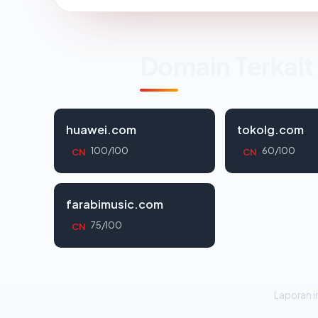
Domain Terkait
huawei.com
tokolg.com
100/100
60/100
CN
CN
farabimusic.com
75/100
CN
Laporan in