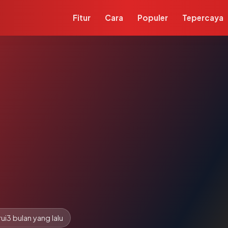
Fitur
Cara
Populer
Tepercaya
ui
3 bulan yang lalu