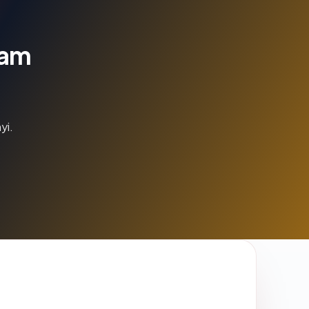
lam
yi.