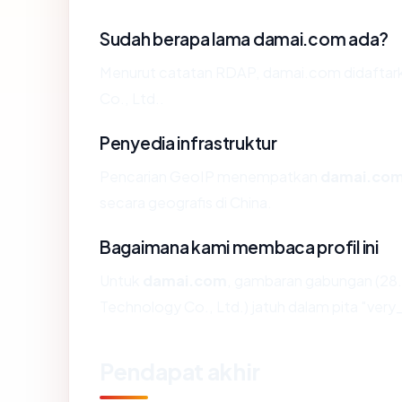
Sudah berapa lama damai.com ada?
Menurut catatan RDAP, damai.com didaftarka
Co., Ltd..
Penyedia infrastruktur
Pencarian GeoIP menempatkan
damai.co
secara geografis di China.
Bagaimana kami membaca profil ini
Untuk
damai.com
, gambaran gabungan (28.
Technology Co., Ltd.) jatuh dalam pita "very
Pendapat akhir