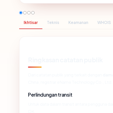
Ikhtisar
Teknis
Keamanan
WHOIS
Ringkasan catatan publik
Dari catatan publik yang terkait dengan
dam
China, registrar eName Technology Co., Ltd., 
Perlindungan transit
Untuk data dalam transit antara pengguna d
OK.