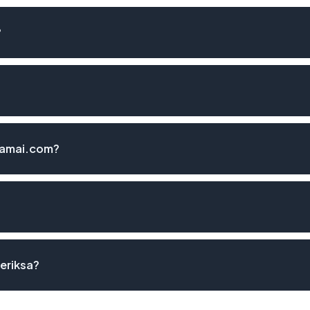
?
damai.com?
periksa?