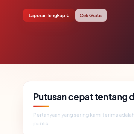
Laporan lengkap ↓
Cek Gratis
Putusan cepat tentang
Pertanyaan yang sering kami terima adal
publik.