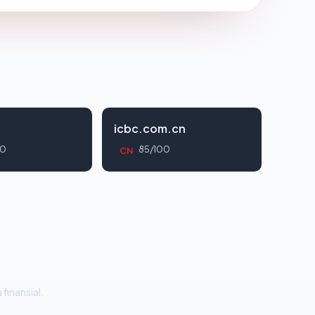
icbc.com.cn
00
85/100
CN
 finansial.