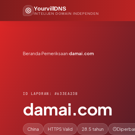
YourvillDNS
INTELIJEN DOMAIN INDEPENDEN
Beranda
›
Pemeriksaan
›
damai.com
ID LAPORAN: #633EA23B
damai.com
China
HTTPS Valid
28.5 tahun
Diperbar