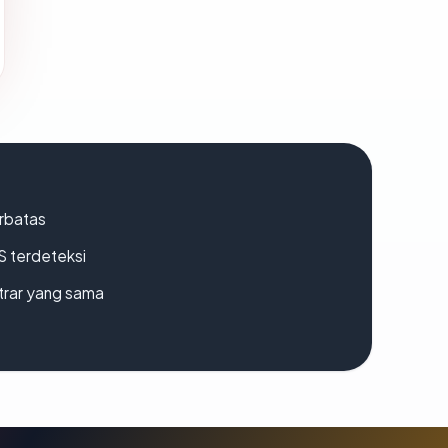
erbatas
S terdeteksi
strar yang sama