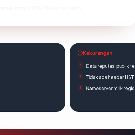
damai.com
di
100/100
(
very_safe
).
Kekurangan
Data reputasi publik t
Tidak ada header HST
Nameserver milik regi