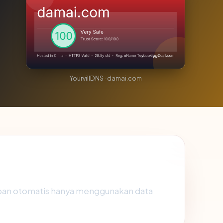
YourvillDNS · damai.com
ban otomatis hanya menggunakan data