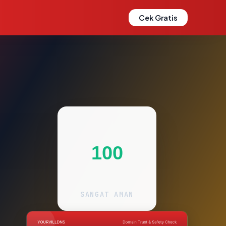
Cek Gratis
100
SANGAT AMAN