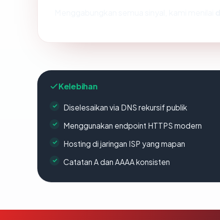
Menggabungkan semua sinyal, kami menilai
Kelebihan
Diselesaikan via DNS rekursif publik
Menggunakan endpoint HTTPS modern
Hosting di jaringan ISP yang mapan
Catatan A dan AAAA konsisten