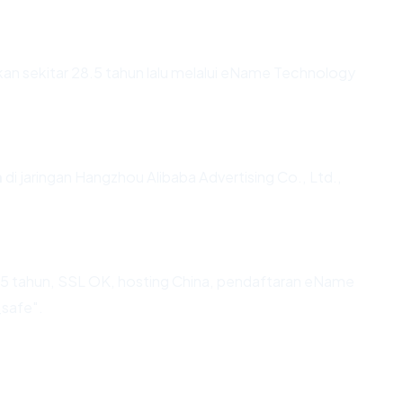
n sekitar 28.5 tahun lalu melalui eName Technology
m
di jaringan Hangzhou Alibaba Advertising Co., Ltd.,
5 tahun, SSL OK, hosting China, pendaftaran eName
_safe".