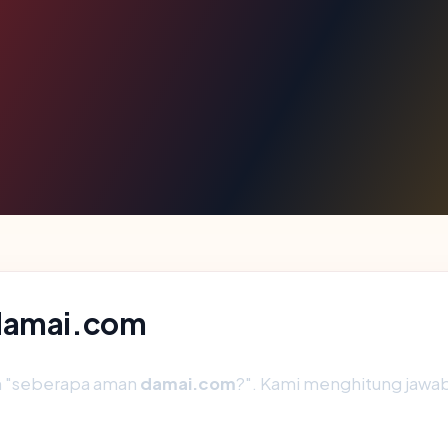
 damai.com
ah "seberapa aman
damai.com
?". Kami menghitung jawa