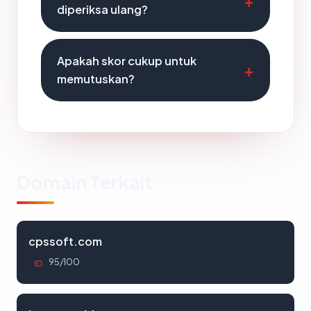
diperiksa ulang?
Apakah skor cukup untuk
memutuskan?
Domain Terkait
cpssoft.com
95/100
ID