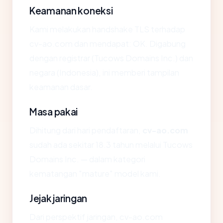
Keamanan koneksi
Kami melakukan handshake TLS terhadap
cv-ao.com dan mendapat: OK. Digabung
dengan registrar (Tucows Domains Inc.) dan
negara (Indonesia), ini memberi tampilan
keamanan dasar.
Masa pakai
Dihitung dari hari pendaftaran,
cv-ao.com
sudah ada sekitar 18.3 tahun melalui Tucows
Domains Inc. — dalam kategori
kematangan "mature" model kami.
Jejak jaringan
Dari perspektif jaringan, cv-ao.com