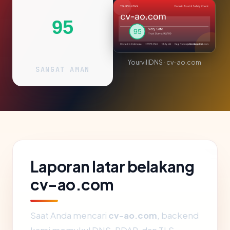
95
YourvillDNS · cv-ao.com
SANGAT AMAN
Laporan latar belakang
cv-ao.com
Saat Anda mencari
cv-ao.com
, backend