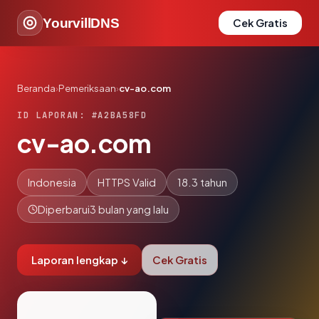
YourvillDNS
Cek Gratis
Beranda
›
Pemeriksaan
›
cv-ao.com
ID LAPORAN: #A2BA58FD
cv-ao.com
Indonesia
HTTPS Valid
18.3 tahun
Diperbarui
3 bulan yang lalu
Laporan lengkap ↓
Cek Gratis