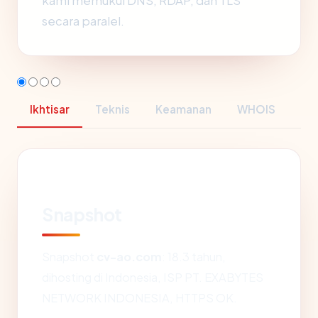
kami memukul DNS, RDAP, dan TLS
secara paralel.
Ikhtisar
Teknis
Keamanan
WHOIS
Snapshot
Snapshot
cv-ao.com
: 18.3 tahun,
dihosting di Indonesia, ISP PT. EXABYTES
NETWORK INDONESIA, HTTPS OK.