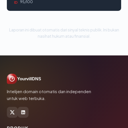
95/100
ID
Laporan ini dibuat otomatis dari sinyal teknis publik. Ini bukan
nasihat hukum atau finansial.
YourvillDNS
Intelijen domain otomatis dan independen
untuk web terbuka.