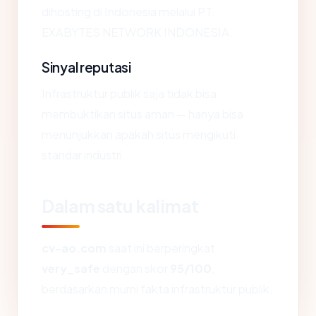
dihosting di Indonesia melalui PT.
EXABYTES NETWORK INDONESIA.
Sinyal reputasi
Infrastruktur publik saja tidak bisa
membuktikan situs aman — hanya bisa
menunjukkan apakah situs mengikuti
standar industri.
Dalam satu kalimat
cv-ao.com
saat ini berperingkat
very_safe
dengan skor
95/100
,
berdasarkan murni fakta infrastruktur publik.