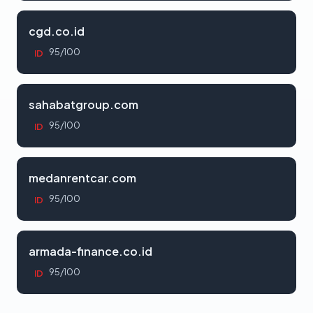
cgd.co.id
95/100
ID
sahabatgroup.com
95/100
ID
medanrentcar.com
95/100
ID
armada-finance.co.id
95/100
ID