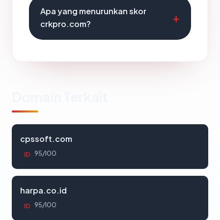
Apa yang menurunkan skor
crkpro.com?
Domain Terkait
cpssoft.com
95/100
ID
harpa.co.id
95/100
ID