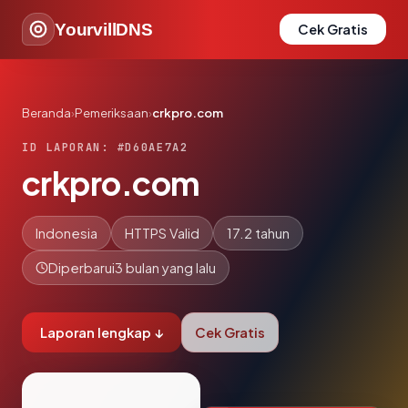
YourvillDNS
Cek Gratis
Beranda
›
Pemeriksaan
›
crkpro.com
ID LAPORAN: #D60AE7A2
crkpro.com
Indonesia
HTTPS Valid
17.2 tahun
Diperbarui
3 bulan yang lalu
Laporan lengkap ↓
Cek Gratis