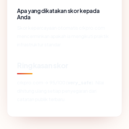
Apa yang dikatakan skor kepada
Anda
Skor kepercayaan otomatis crkpro.com
mencerminkan apakah ia mengikuti praktik
infrastruktur standar.
Ringkasan skor
crkpro.com → 95/100 (
very_safe
). Nilai
dihitung ulang setiap penyegaran dari
catatan publik terbaru.