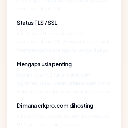
dihosting di Indonesia. SSL pada host apex
mengembalikan: OK.
Status TLS / SSL
Handshake TLS ke crkpro.com
mengembalikan: OK. Browser modern akan
memperingatkan pengguna ketika ini gagal.
Mengapa usia penting
Rekam jejak 17.2 tahun bukan bukti
legitimasi, tetapi berarti
crkpro.com
punya
waktu untuk mengakumulasi sinyal reputasi.
Di mana crkpro.com dihosting
crkpro.com dioperasikan dari Indonesia via
PT. Cybertechtonic Pratama.