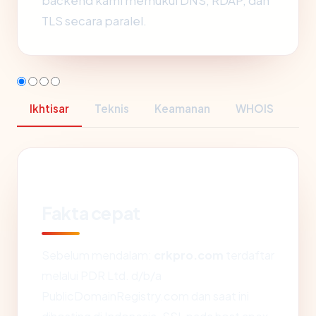
backend kami memukul DNS, RDAP, dan
TLS secara paralel.
Ikhtisar
Teknis
Keamanan
WHOIS
Fakta cepat
Sebelum mendalam:
crkpro.com
terdaftar
melalui PDR Ltd. d/b/a
PublicDomainRegistry.com dan saat ini