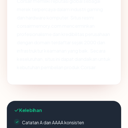
Corsair memiliki reputasi global sebagai
merek terpercaya dalam industri gaming
dan hardware komputer. Situs resmi
corsairmemory.com mencerminkan
profesionalisme dan kredibilitas perusahaan
dengan domain terdaftar sejak 2000 dan
infrastruktur keamanan yang baik. Secara
keseluruhan, situs ini dapat diandalkan untuk
kebutuhan pembelian produk Corsair.
Kelebihan
Catatan A dan AAAA konsisten