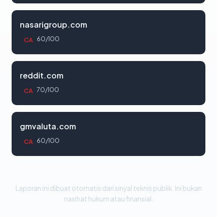
nasarigroup.com
60/100
CA
reddit.com
70/100
CA
gmvaluta.com
60/100
CA
Laporan ini dibuat otomatis dari sinyal teknis publik. Ini bukan
nasihat hukum atau finansial.