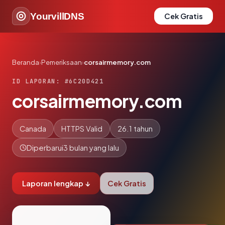
YourvillDNS
Cek Gratis
Beranda
›
Pemeriksaan
›
corsairmemory.com
ID LAPORAN: #6C20D421
corsairmemory.com
Canada
HTTPS Valid
26.1 tahun
Diperbarui
3 bulan yang lalu
Laporan lengkap ↓
Cek Gratis