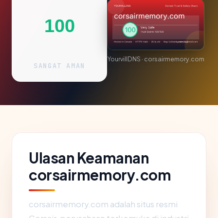
100
YourvillDNS · corsairmemory.com
SANGAT AMAN
Ulasan Keamanan
corsairmemory.com
corsairmemory.com adalah situs resmi