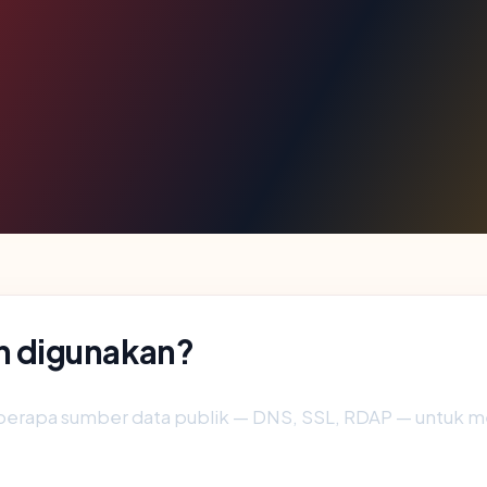
 digunakan?
erapa sumber data publik — DNS, SSL, RDAP — untuk