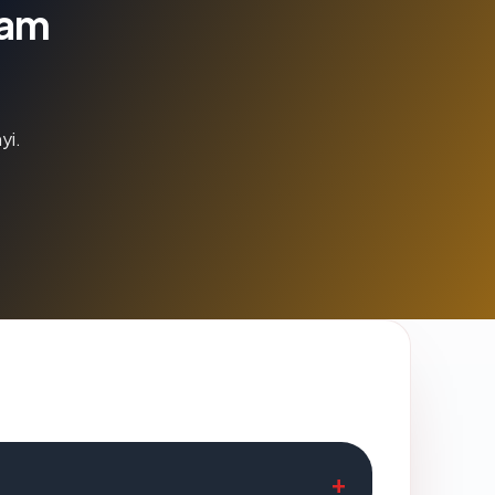
lam
yi.