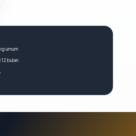
rang umum
 12 bulan
A