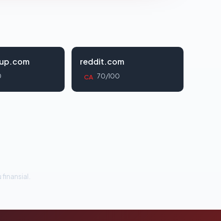
oup.com
reddit.com
0
70/100
CA
 finansial.