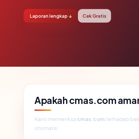
Laporan lengkap ↓
Cek Gratis
Apakah cmas.com aman
Kami memeriksa
cmas.com
terhadap beb
otomatis.