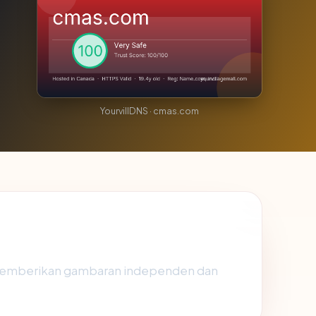
YourvillDNS · cmas.com
 memberikan gambaran independen dan