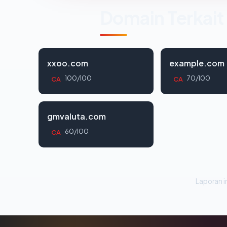
Domain Terkait
xxoo.com
example.com
100/100
70/100
CA
CA
gmvaluta.com
60/100
CA
Laporan in