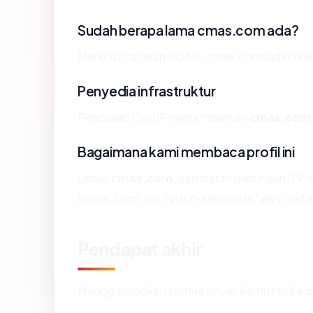
Sudah berapa lama cmas.com ada?
Menurut catatan RDAP, cmas.com didaftarkan 
Penyedia infrastruktur
Pencarian GeoIP menempatkan
cmas.com
Bagaimana kami membaca profil ini
Untuk
cmas.com
, gambaran gabungan (19.4
Name.com, Inc.) jatuh dalam pita "very_safe
Pendapat akhir
Menggabungkan semua sinyal, kami menilai