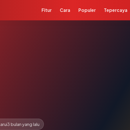
Fitur
Cara
Populer
Tepercaya
arui
3 bulan yang lalu