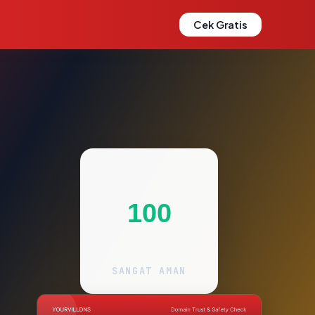
Cek Gratis
100
SANGAT AMAN