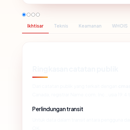
Ikhtisar
Teknis
Keamanan
WHOIS
Ringkasan catatan publik
Dari catatan publik yang terkait dengan
cma
Canada, registrar Name.com, Inc., usia 19.4 t
Perlindungan transit
Untuk data dalam transit antara pengguna 
OK.