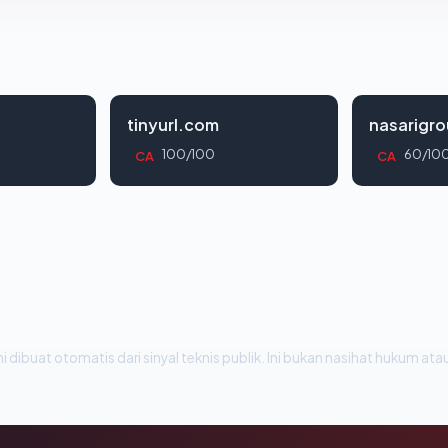
tinyurl.com
nasarigr
100/100
60/10
CA
CA
i dibuat otomatis dari sinyal teknis publik. Ini bukan nasihat hukum atau