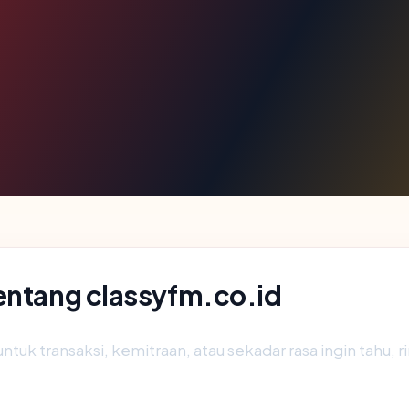
tentang classyfm.co.id
ntuk transaksi, kemitraan, atau sekadar rasa ingin tahu, 