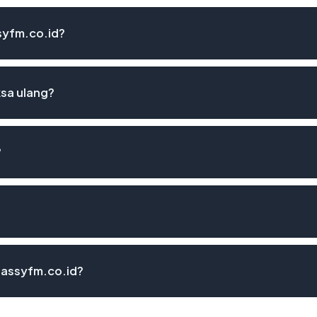
ssyfm.co.id?
ksa ulang?
?
lassyfm.co.id?