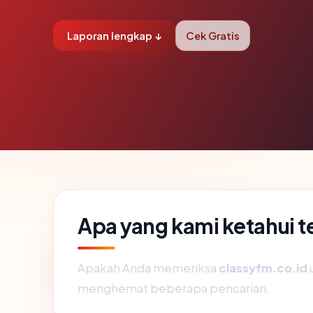
Laporan lengkap ↓
Cek Gratis
Apa yang kami ketahui 
Apakah Anda memeriksa
classyfm.co.id
u
menghemat beberapa pencarian.