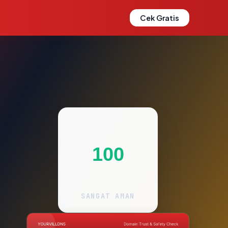
Cek Gratis
100
SANGAT AMAN