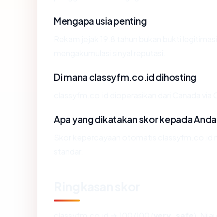
Mengapa usia penting
Rekam jejak 19.8 tahun bukan bukti legitimasi,
mengakumulasi sinyal reputasi.
Di mana classyfm.co.id dihosting
classyfm.co.id dioperasikan dari Canada via C
Apa yang dikatakan skor kepada Anda
Skor kepercayaan otomatis classyfm.co.id m
standar.
Ringkasan skor
classyfm.co.id → 100/100 (
very_safe
). Nil