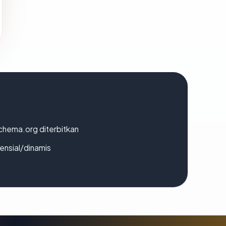
chema.org diterbitkan
densial/dinamis