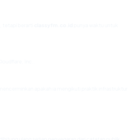
 tetapi berarti
classyfm.co.id
punya waktu untuk
loudflare, Inc..
encerminkan apakah ia mengikuti praktik infrastruktur
ai dihitung ulang setiap penyegaran dari catatan publik