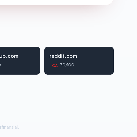
oup.com
reddit.com
0
70/100
CA
 finansial.