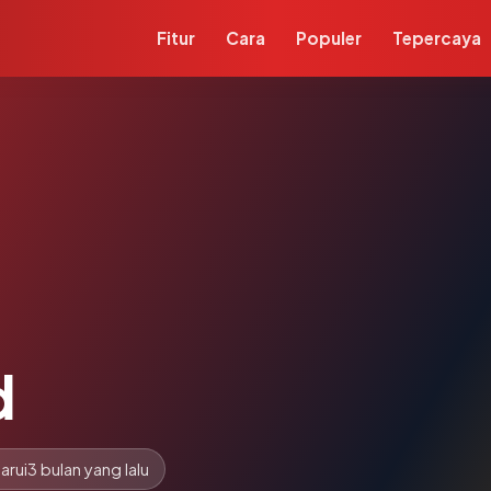
Fitur
Cara
Populer
Tepercaya
d
arui
3 bulan yang lalu