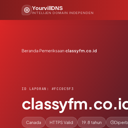
YourvillDNS
INTELIJEN DOMAIN INDEPENDEN
Beranda
›
Pemeriksaan
›
classyfm.co.id
ID LAPORAN: #FCC0C5F3
classyfm.co.i
Canada
HTTPS Valid
19.8 tahun
Diperb