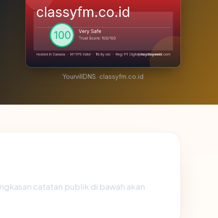
YourvillDNS · classyfm.co.id
ringkasan catatan publik di bawah akan