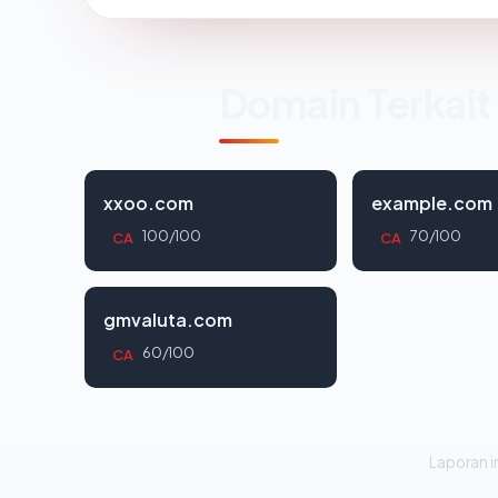
Domain Terkait
xxoo.com
example.com
100/100
70/100
CA
CA
gmvaluta.com
60/100
CA
Laporan in