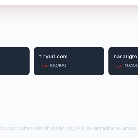
tinyurl.com
nasarigr
100/100
60/10
CA
CA
i dibuat otomatis dari sinyal teknis publik. Ini bukan nasihat hukum atau