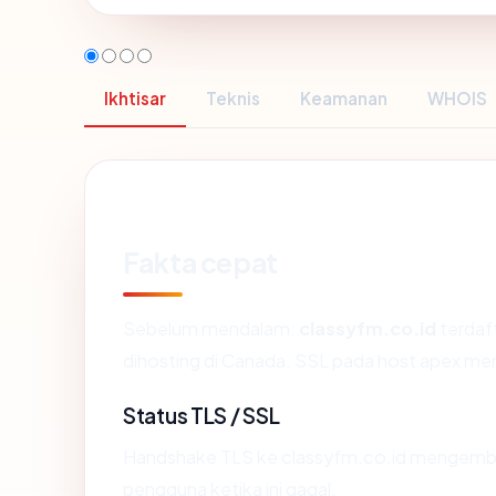
Ikhtisar
Teknis
Keamanan
WHOIS
Fakta cepat
Sebelum mendalam:
classyfm.co.id
terdaft
dihosting di Canada. SSL pada host apex m
Status TLS / SSL
Handshake TLS ke classyfm.co.id mengemb
pengguna ketika ini gagal.