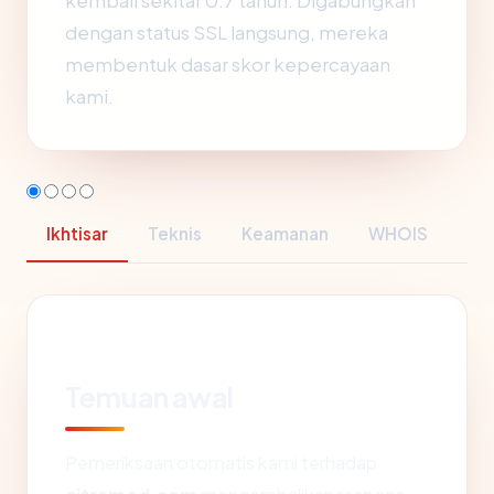
kembali sekitar 0.7 tahun. Digabungkan
dengan status SSL langsung, mereka
membentuk dasar skor kepercayaan
kami.
Ikhtisar
Teknis
Keamanan
WHOIS
Temuan awal
Pemeriksaan otomatis kami terhadap