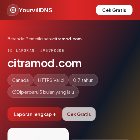
YourvillDNS
Cek Gratis
Beranda
›
Pemeriksaan
›
citramod.com
ID LAPORAN: #957F830E
citramod.com
Canada
HTTPS Valid
0.7 tahun
Diperbarui
3 bulan yang lalu
Laporan lengkap ↓
Cek Gratis