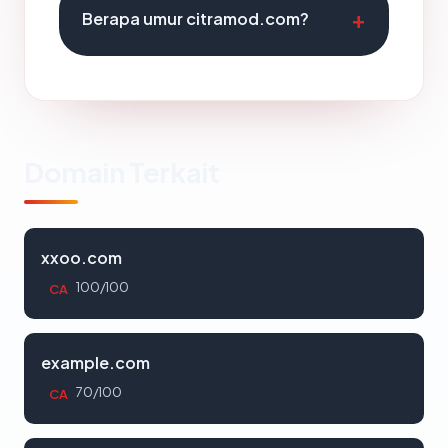
Berapa umur citramod.com?
Domain Terkait
xxoo.com
100/100
CA
example.com
70/100
CA