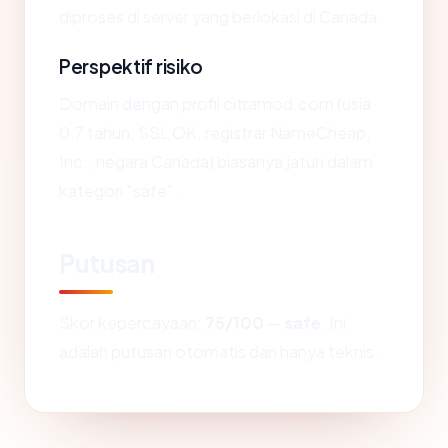
diproses di server yang berlokasi di Canada.
Perspektif risiko
Domain dengan profil citramod.com (usia
0.7 tahun, SSL OK, registrar NameCheap,
Inc., negara Canada) biasanya jatuh dalam
kategori "safe".
Putusan
Skor kepercayaan:
75/100
—
safe
. Ini
adalah putusan otomatis dan hanya teknis.