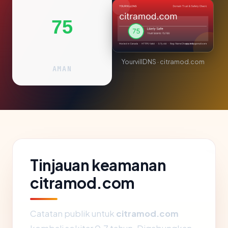
75
YourvillDNS · citramod.com
AMAN
Tinjauan keamanan
citramod.com
Catatan publik untuk
citramod.com