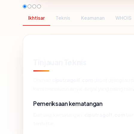
Ikhtisar
Teknis
Keamanan
WHOIS
Tinjauan Teknis
Domain
ciputragolf.com
dapat dijangkau d
kami menelusuri sinyal-sinyal yang paling rele
Pemeriksaan kematangan
Dari segi kematangan,
ciputragolf.com
ber
terdaftar.