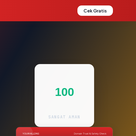
Cek Gratis
100
SANGAT AMAN