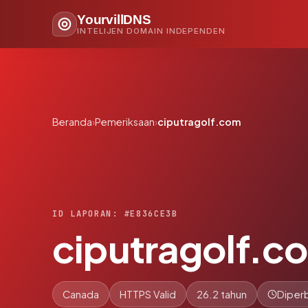
YourvillDNS
INTELIJEN DOMAIN INDEPENDEN
Beranda
›
Pemeriksaan
›
ciputragolf.com
ID LAPORAN: #E836CE3B
ciputragolf.c
Canada
HTTPS Valid
26.2 tahun
Diperb