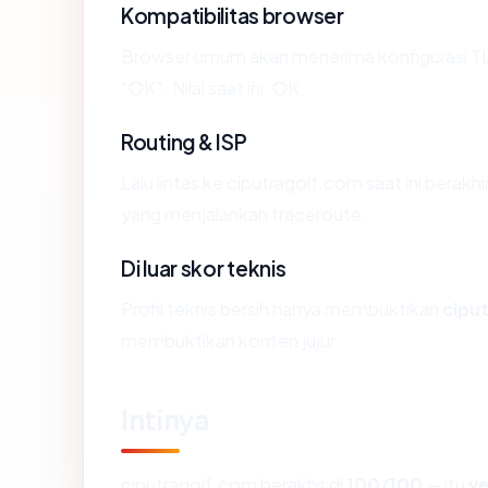
Kompatibilitas browser
Browser umum akan menerima konfigurasi TL
"OK". Nilai saat ini: OK.
Routing & ISP
Lalu lintas ke ciputragolf.com saat ini berakhi
yang menjalankan traceroute.
Di luar skor teknis
Profil teknis bersih hanya membuktikan
cipu
membuktikan konten jujur.
Intinya
ciputragolf.com berakhir di
100/100
— itu
v