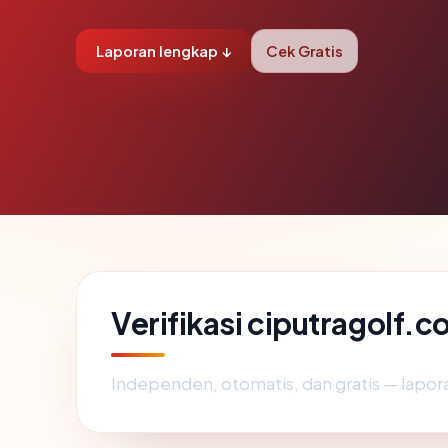
Laporan lengkap ↓
Cek Gratis
Verifikasi ciputragolf.
Independen, otomatis, dan gratis — lapora