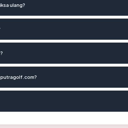
iksa ulang?
?
m?
iputragolf.com?