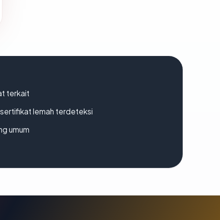
t terkait
ertifikat lemah terdeteksi
rang umum