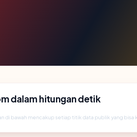
com dalam hitungan detik
n di bawah mencakup setiap titik data publik yang bisa 