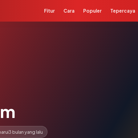
Fitur
Cara
Populer
Tepercaya
om
arui
3 bulan yang lalu