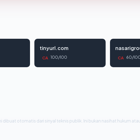
tinyurl.com
nasarigr
100/100
60/10
CA
CA
i dibuat otomatis dari sinyal teknis publik. Ini bukan nasihat hukum atau