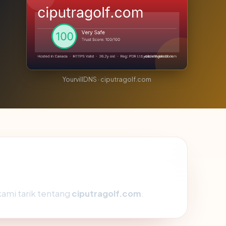
YourvillDNS · ciputragolf.com
kami tarik tentang
ciputragolf.com
.