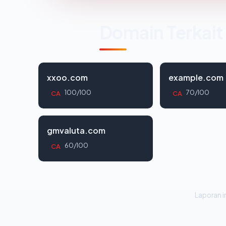
Domain Terkait
xxoo.com
example.com
100/100
70/100
CA
CA
gmvaluta.com
60/100
CA
Laporan in