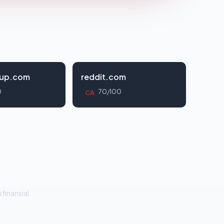
oup.com
reddit.com
0
70/100
CA
 finansial.