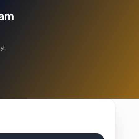
lam
yi.