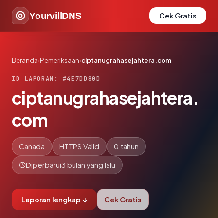
YourvillDNS
Cek Gratis
Beranda
›
Pemeriksaan
›
ciptanugrahasejahtera.com
ID LAPORAN: #4E7DD80D
ciptanugrahasejahtera.
com
Canada
HTTPS Valid
0 tahun
Diperbarui
3 bulan yang lalu
Laporan lengkap ↓
Cek Gratis