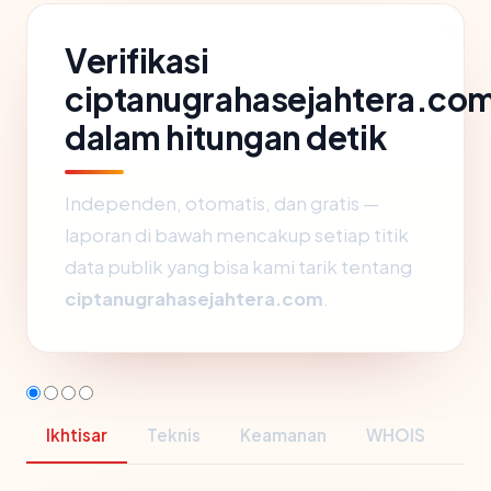
Verifikasi
ciptanugrahasejahtera.co
dalam hitungan detik
Independen, otomatis, dan gratis —
laporan di bawah mencakup setiap titik
data publik yang bisa kami tarik tentang
ciptanugrahasejahtera.com
.
Ikhtisar
Teknis
Keamanan
WHOIS