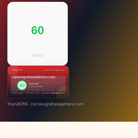
60
AMAN
YourvillDNS · ciptanugrahasejahtera.com