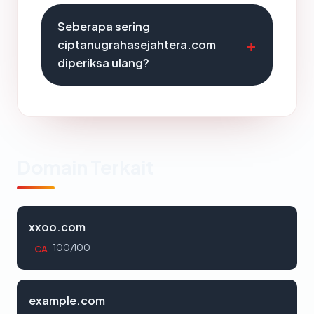
Seberapa sering
ciptanugrahasejahtera.com
diperiksa ulang?
Domain Terkait
xxoo.com
100/100
CA
example.com