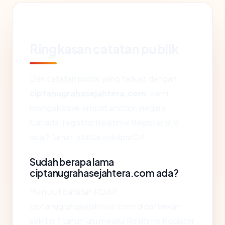
Ringkasan catatan publik
Dari catatan publik yang terkait dengan
ciptanugrahasejahtera.com
, kami
mengekstrak empat anchor: negara
Canada, registrar Realtime Register B.V.,
usia ? tahun, status enkripsi OK.
Sudah berapa lama
ciptanugrahasejahtera.com ada?
Menurut catatan RDAP,
ciptanugrahasejahtera.com didaftarkan
sekitar ? tahun lalu melalui Realtime Register