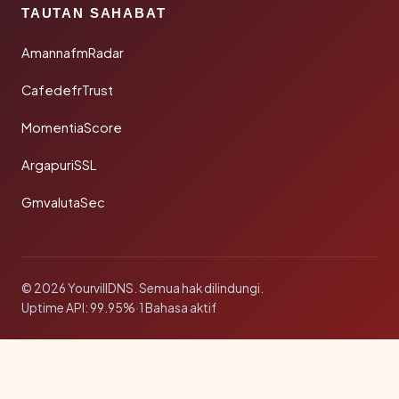
TAUTAN SAHABAT
AmannafmRadar
CafedefrTrust
MomentiaScore
ArgapuriSSL
GmvalutaSec
© 2026 YourvillDNS. Semua hak dilindungi.
Uptime API: 99.95%
·
1 Bahasa aktif