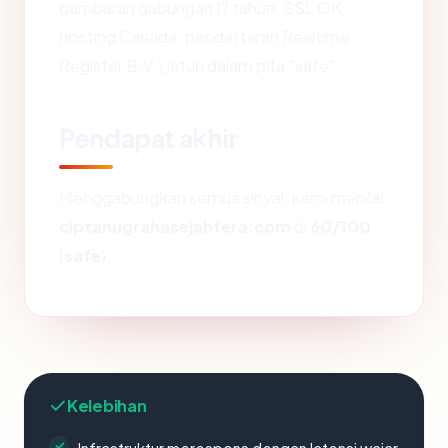
gambaran gabungan (? tahun, SSL OK,
hosting Canada, pendaftaran Realtime
Register B.V.) jatuh dalam pita "safe".
Pendapat akhir
Menggabungkan semua sinyal, kami menilai
ciptanugrahasejahtera.com
di
60/100
(
safe
).
Kelebihan