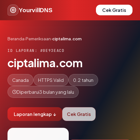
YourvillDNS
Cek Gratis
Beranda
›
Pemeriksaan
›
ciptalima.com
ID LAPORAN: #0E93EACD
ciptalima.com
Canada
HTTPS Valid
0.2 tahun
Diperbarui
3 bulan yang lalu
Laporan lengkap ↓
Cek Gratis