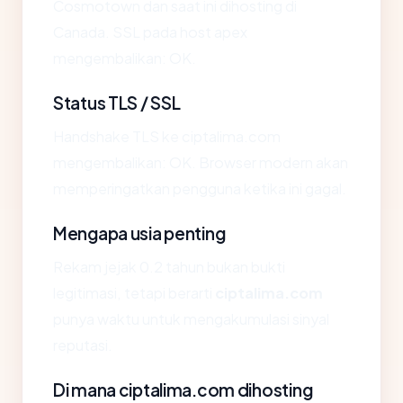
Cosmotown dan saat ini dihosting di
Canada. SSL pada host apex
mengembalikan: OK.
Status TLS / SSL
Handshake TLS ke ciptalima.com
mengembalikan: OK. Browser modern akan
memperingatkan pengguna ketika ini gagal.
Mengapa usia penting
Rekam jejak 0.2 tahun bukan bukti
legitimasi, tetapi berarti
ciptalima.com
punya waktu untuk mengakumulasi sinyal
reputasi.
Di mana ciptalima.com dihosting