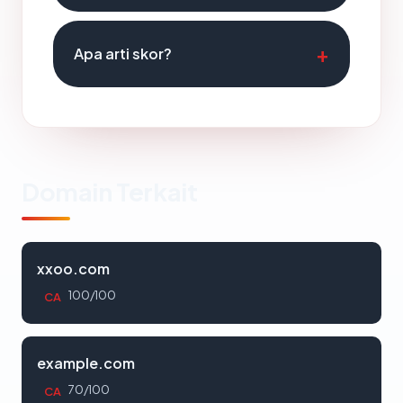
Apa arti skor?
Domain Terkait
xxoo.com
100/100
CA
example.com
70/100
CA