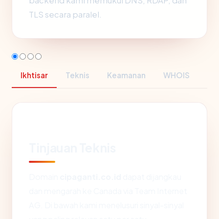
backend kami memukul DNS, RDAP, dan
TLS secara paralel.
Ikhtisar
Teknis
Keamanan
WHOIS
Tinjauan Teknis
Domain
cipaganti.co.id
dapat dijangkau
dan mengarah ke Canada via Team Internet
AG. Di bawah kami menelusuri sinyal-sinyal