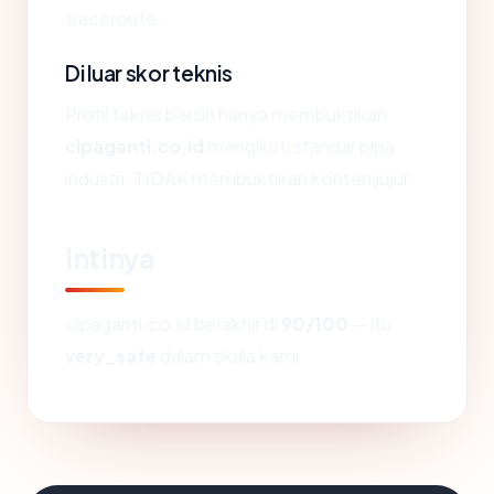
traceroute.
Di luar skor teknis
Profil teknis bersih hanya membuktikan
cipaganti.co.id
mengikuti standar pipa
industri. TIDAK membuktikan konten jujur.
Intinya
cipaganti.co.id berakhir di
90/100
— itu
very_safe
dalam skala kami.