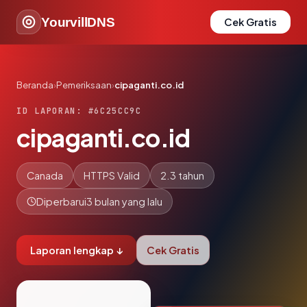
YourvillDNS
Cek Gratis
Beranda
›
Pemeriksaan
›
cipaganti.co.id
ID LAPORAN: #6C25CC9C
cipaganti.co.id
Canada
HTTPS Valid
2.3 tahun
Diperbarui
3 bulan yang lalu
Laporan lengkap ↓
Cek Gratis