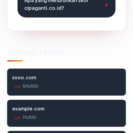
Apa yang menurunkan skor
cipaganti.co.id?
Domain Terkait
xxoo.com
100/100
CA
example.com
70/100
CA