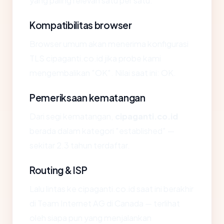
yang paling relevan satu per satu.
Kompatibilitas browser
Browser umum akan menerima konfigurasi
TLS cipaganti.co.id jika probe kami
mengembalikan "OK". Nilai saat ini: OK.
Pemeriksaan kematangan
Dari segi kematangan,
cipaganti.co.id
berada dalam kategori "established" —
sekitar 2.3 tahun terdaftar.
Routing & ISP
Lalu lintas ke cipaganti.co.id saat ini berakhir
di Team Internet AG di Canada — terlihat
oleh siapa pun yang menjalankan