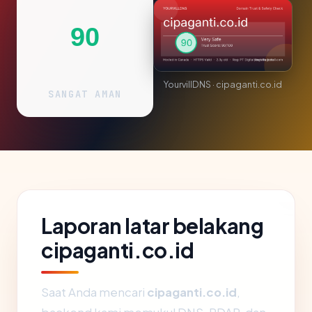
90
YourvillDNS · cipaganti.co.id
SANGAT AMAN
Laporan latar belakang
cipaganti.co.id
Saat Anda mencari
cipaganti.co.id
,