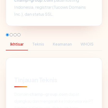
champ-group.com
pada hosting
Indonesia, registrar (Tucows Domains
Inc.), dan status SSL.
Ikhtisar
Teknis
Keamanan
WHOIS
Tinjauan Teknis
Domain
champ-group.com
dapat
dijangkau dan mengarah ke Indonesia via PT