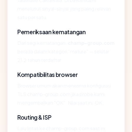
JalaWave Cakrawala. Di bawah kami
menelusuri sinyal-sinyal yang paling relevan
satu per satu.
Pemeriksaan kematangan
Dari segi kematangan,
champ-group.com
berada dalam kategori "mature" — sekitar
21.2 tahun terdaftar.
Kompatibilitas browser
Browser umum akan menerima konfigurasi
TLS champ-group.com jika probe kami
mengembalikan "OK". Nilai saat ini: OK.
Routing & ISP
Lalu lintas ke champ-group.com saat ini