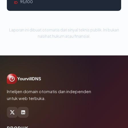
95/100
ID
Laporan ini dibuat otomatis dari sinyal teknis publik. Ini bukan
nasihat hukum atau finansial.
YourvillDNS
Intelijen domain otomatis dan independen
untuk web terbuka.