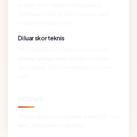
berakhir di PT JalaWave Cakrawala di
Indonesia — terlihat oleh siapa pun yang
menjalankan traceroute.
Di luar skor teknis
Profil teknis bersih hanya membuktikan
champ-group.com
mengikuti standar
pipa industri. TIDAK membuktikan konten
jujur.
Intinya
champ-group.com berakhir di
95/100
— itu
very_safe
dalam skala kami.