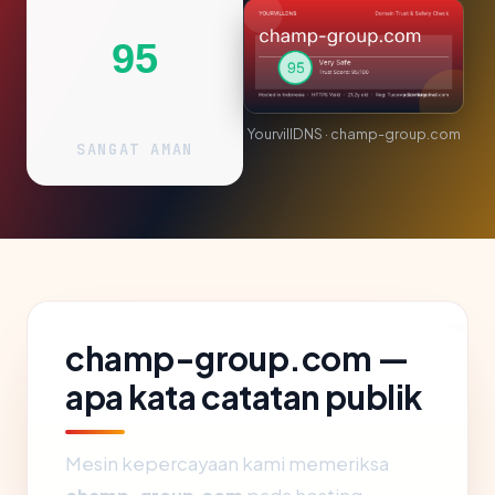
95
YourvillDNS · champ-group.com
SANGAT AMAN
champ-group.com —
apa kata catatan publik
Mesin kepercayaan kami memeriksa