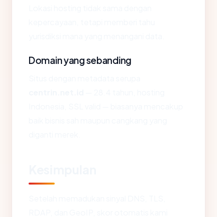
Lokasi hosting tidak sama dengan
kepercayaan, tetapi memberi tahu
yurisdiksi mana yang menangani data.
Domain yang sebanding
Situs dengan metadata serupa
centrin.net.id
— 28.4 tahun, hosting
Indonesia, SSL valid — biasanya mencakup
baik bisnis sah maupun cangkang yang
diganti merek.
Kesimpulan
Setelah memadukan sinyal DNS, TLS,
RDAP, dan GeoIP, skor otomatis kami