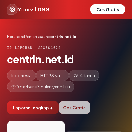
YourvillDNS
Cek Gratis
Beranda
›
Pemeriksaan
›
centrin.net.id
ID LAPORAN: #A8BC1026
centrin.net.id
Indonesia
HTTPS Valid
28.4 tahun
Diperbarui
3 bulan yang lalu
Laporan lengkap ↓
Cek Gratis