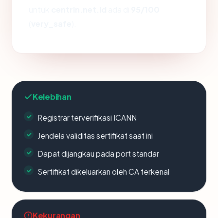
untuk
centrin.net.id
ada di
95/100
(
very_safe
).
Kelebihan
Registrar terverifikasi ICANN
Jendela validitas sertifikat saat ini
Dapat dijangkau pada port standar
Sertifikat dikeluarkan oleh CA terkenal
Kekurangan