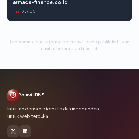
armada-finance.co.id
95/100
ID
Laporan ini dibuat otomatis dari sinyal teknis publik. Ini bukan
nasihat hukum atau finansial.
YourvillDNS
Intelijen domain otomatis dan independen
untuk web terbuka.