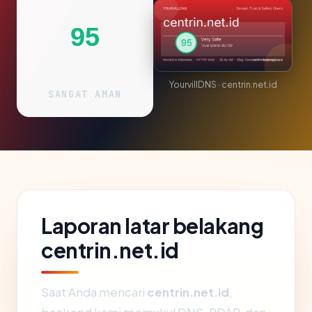
95
YourvillDNS · centrin.net.id
SANGAT AMAN
Laporan latar belakang
centrin.net.id
Saat Anda mencari
centrin.net.id
,