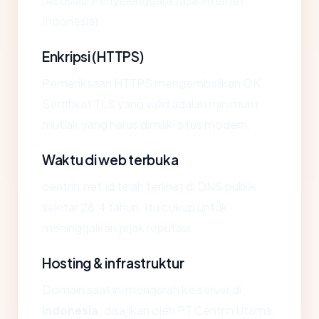
(Asosiasi Penyelenggara Jasa Internet
Indonesia).
Enkripsi (HTTPS)
Pemeriksaan HTTPS mengembalikan OK.
Sertifikat TLS yang valid adalah minimum
mutlak yang harus dimiliki situs modern.
Waktu di web terbuka
centrin.net.id telah terlihat di DNS publik
sekitar 28.4 tahun. Itu cukup untuk
meninggalkan jejak reputasi.
Hosting & infrastruktur
Domain saat ini mengarah ke server di
Indonesia
, disajikan oleh PT Centrin Utama.