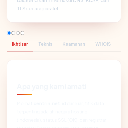
backend kami memukul DNS, RDAP, dan
TLS secara paralel.
Ikhtisar
Teknis
Keamanan
WHOIS
Apa yang kami amati
Melihat
centrin.net.id
dari luar, titik data
terpenting adalah negara hosting
(Indonesia), status SSL (OK), dan registrar