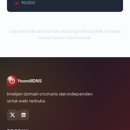
90/100
US
Laporan ini dibuat otomatis dari sinyal teknis publik. Ini bukan
nasihat hukum atau finansial.
YourvillDNS
Intelijen domain otomatis dan independen
untuk web terbuka.