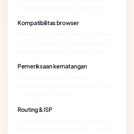
sinyal yang paling relevan satu per satu.
Kompatibilitas browser
Browser umum akan menerima konfigurasi
TLS central-jexport.com jika probe kami
mengembalikan "OK". Nilai saat ini: No.
Pemeriksaan kematangan
Dari segi kematangan,
central-
jexport.com
berada dalam kategori "new"
— sekitar ? tahun terdaftar.
Routing & ISP
Lalu lintas ke central-jexport.com saat ini
berakhir di Unknown di Unknown — terlihat