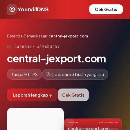
YourvillDNS
Cek Gratis
Beranda
›
Pemeriksaan
›
central-jexport.com
ID LAPORAN: #F5CB38D7
central-jexport.com
Tanpa HTTPS
Diperbarui
3 bulan yang lalu
Laporan lengkap ↓
Cek Gratis