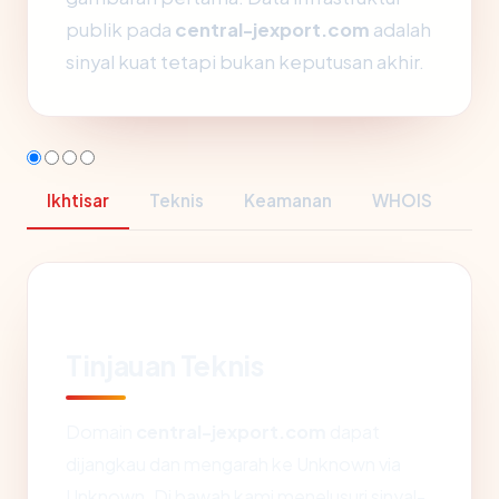
publik pada
central-jexport.com
adalah
sinyal kuat tetapi bukan keputusan akhir.
Ikhtisar
Teknis
Keamanan
WHOIS
Tinjauan Teknis
Domain
central-jexport.com
dapat
dijangkau dan mengarah ke Unknown via
Unknown. Di bawah kami menelusuri sinyal-