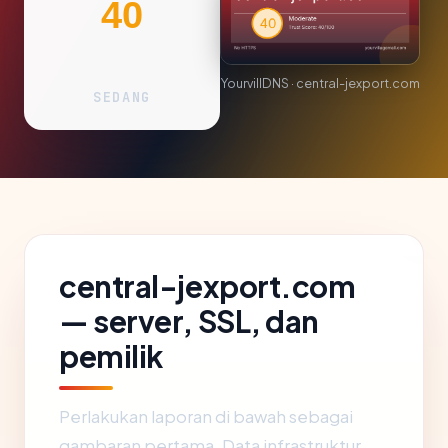
40
YourvillDNS · central-jexport.com
SEDANG
central-jexport.com
— server, SSL, dan
pemilik
Perlakukan laporan di bawah sebagai
gambaran pertama. Data infrastruktur