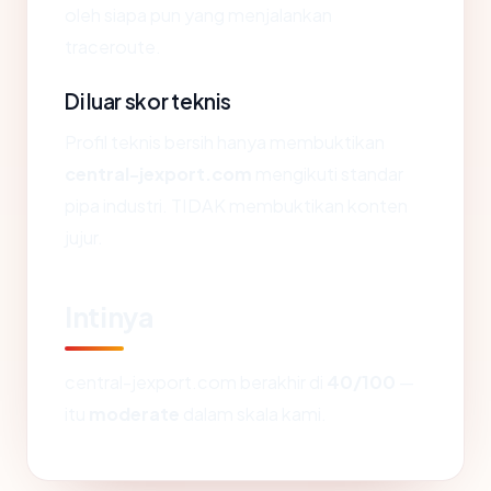
oleh siapa pun yang menjalankan
traceroute.
Di luar skor teknis
Profil teknis bersih hanya membuktikan
central-jexport.com
mengikuti standar
pipa industri. TIDAK membuktikan konten
jujur.
Intinya
central-jexport.com berakhir di
40/100
—
itu
moderate
dalam skala kami.