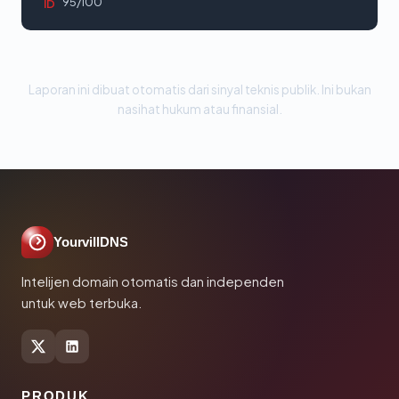
95/100
ID
Laporan ini dibuat otomatis dari sinyal teknis publik. Ini bukan
nasihat hukum atau finansial.
YourvillDNS
Intelijen domain otomatis dan independen
untuk web terbuka.
PRODUK