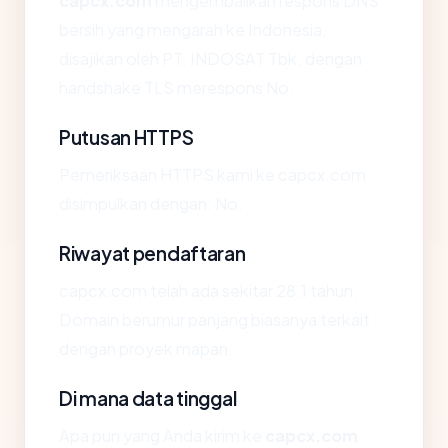
capcx.com
mengembalikan respons DNS
bersih yang mengarah ke Indonesia,
disajikan oleh PT. INDOSAT Tbk, dengan
handshake TLS merespons No.
Putusan HTTPS
Pemeriksaan HTTPS kami ke capcx.com
disimpulkan dengan: No.
Riwayat pendaftaran
capcx.com telah ada sekitar 28.1 tahun.
Domain berumur panjang biasanya terkait
dengan proyek mapan.
Di mana data tinggal
Apa pun yang Anda kirim ke
capcx.com