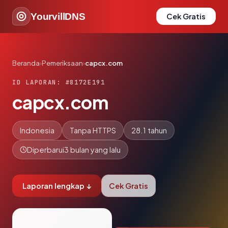
YourvillDNS
Cek Gratis
Beranda
›
Pemeriksaan
›
capcx.com
ID LAPORAN: #8172E191
capcx.com
Indonesia
Tanpa HTTPS
28.1 tahun
Diperbarui
3 bulan yang lalu
Laporan lengkap ↓
Cek Gratis