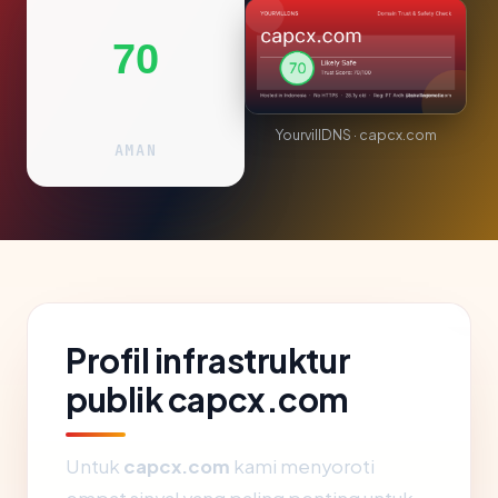
70
YourvillDNS · capcx.com
AMAN
Profil infrastruktur
publik capcx.com
Untuk
capcx.com
kami menyoroti