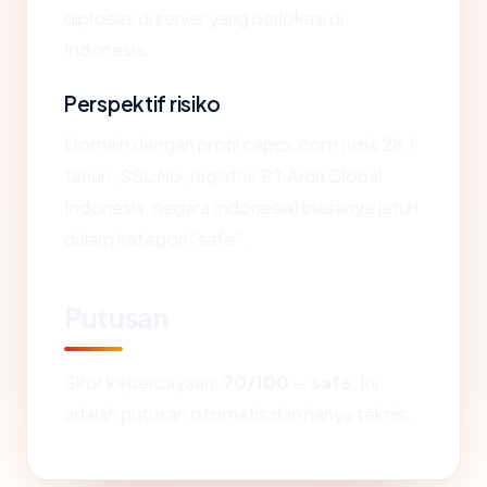
diproses di server yang berlokasi di
Indonesia.
Perspektif risiko
Domain dengan profil capcx.com (usia 28.1
tahun, SSL No, registrar PT Ardh Global
Indonesia, negara Indonesia) biasanya jatuh
dalam kategori "safe".
Putusan
Skor kepercayaan:
70/100
—
safe
. Ini
adalah putusan otomatis dan hanya teknis.