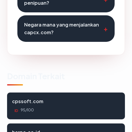
penipuan?
Negara mana yang menjalankan
capcx.com?
Domain Terkait
cpssoft.com
95/100
ID