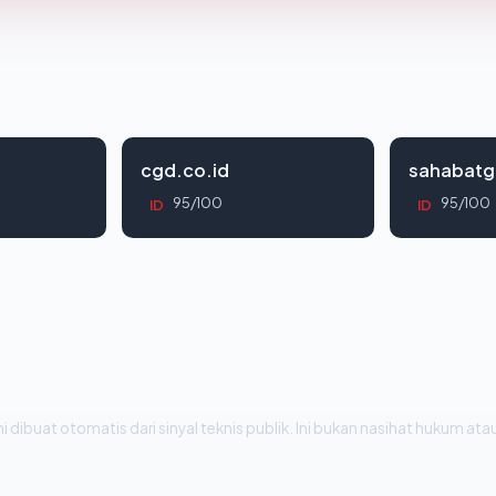
cgd.co.id
sahabatg
95/100
95/100
ID
ID
i dibuat otomatis dari sinyal teknis publik. Ini bukan nasihat hukum atau