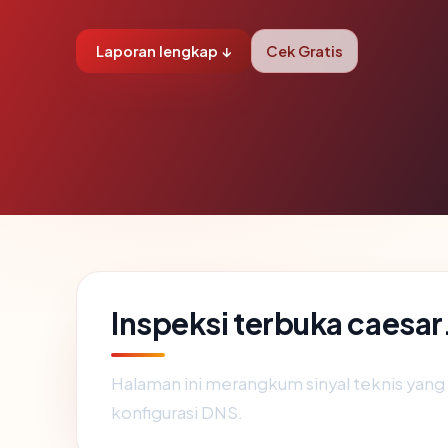
Laporan lengkap ↓
Cek Gratis
Inspeksi terbuka caesar
Halaman ini merangkum sinyal teknis yan
konfigurasi DNS.