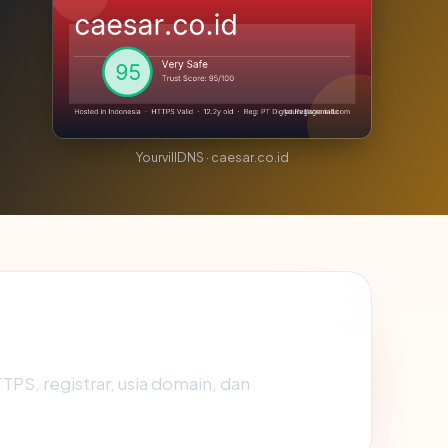
YourvillDNS · caesar.co.id
HTTPS, registrar, usia domain, dan