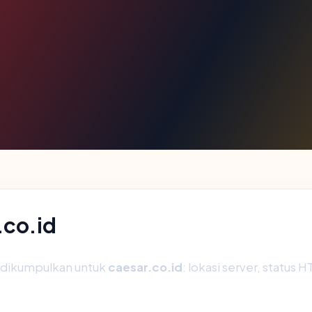
.co.id
g dikumpulkan untuk
caesar.co.id
: lokasi server, status 