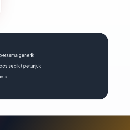
bersama generik
os sedikit petunjuk
lama