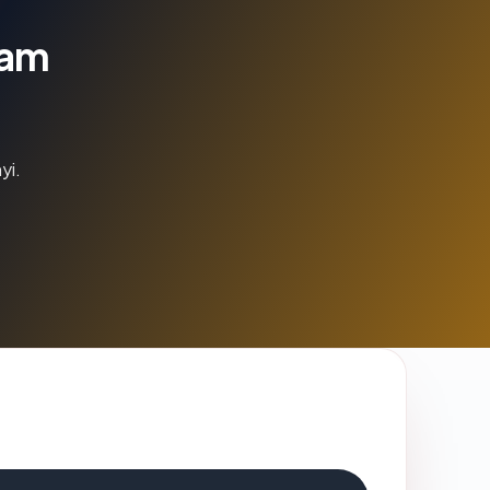
lam
yi.