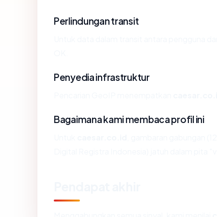
Perlindungan transit
Untuk data dalam transit antara pengguna da
OK.
Penyedia infrastruktur
Pencarian GeoIP menempatkan
caesar.co.
Bagaimana kami membaca profil ini
Untuk
caesar.co.id
, gambaran gabungan (12
Digital Registra Indonesia) jatuh dalam pita "
Pendapat akhir
Menggabungkan semua sinyal, kami menilai
c