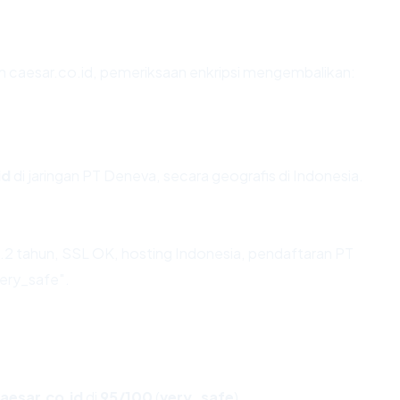
n caesar.co.id, pemeriksaan enkripsi mengembalikan:
id
di jaringan PT Deneva, secara geografis di Indonesia.
.2 tahun, SSL OK, hosting Indonesia, pendaftaran PT
very_safe".
aesar.co.id
di
95/100
(
very_safe
).