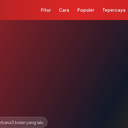
Fitur
Cara
Populer
Tepercaya
rbarui
3 bulan yang lalu