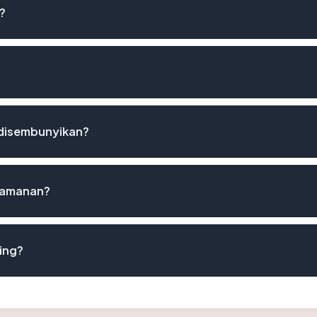
?
 disembunyikan?
keamanan?
ing?