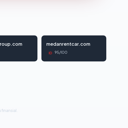
roup.com
medanrentcar.com
95/100
ID
 finansial.