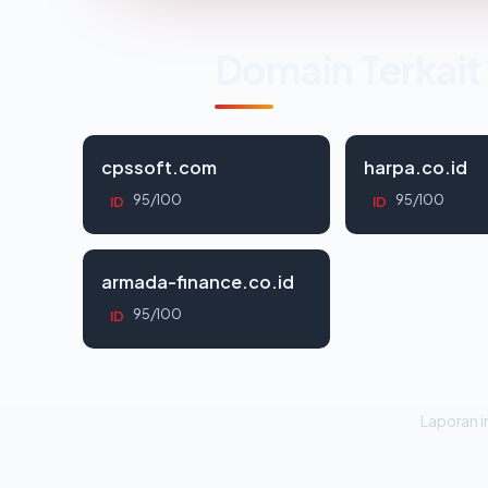
Domain Terkait
cpssoft.com
harpa.co.id
95/100
95/100
ID
ID
armada-finance.co.id
95/100
ID
Laporan in