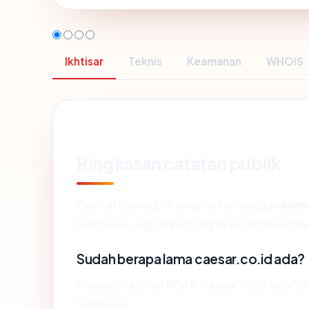
Ikhtisar
Teknis
Keamanan
WHOIS
Ringkasan catatan publik
Dari catatan publik yang terkait dengan
caes
Indonesia, registrar PT Digital Registra Indone
Sudah berapa lama caesar.co.id ada?
Menurut catatan RDAP, caesar.co.id didaftarka
Indonesia.