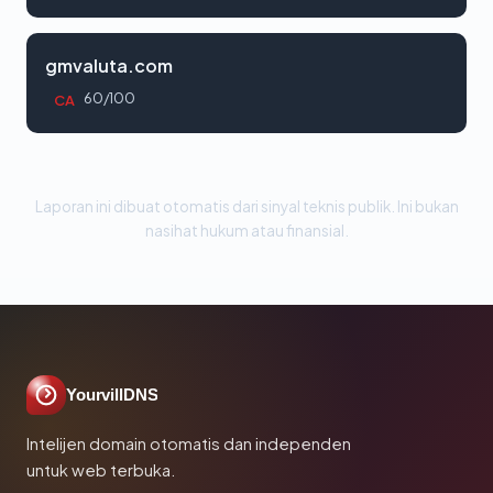
gmvaluta.com
60/100
CA
Laporan ini dibuat otomatis dari sinyal teknis publik. Ini bukan
nasihat hukum atau finansial.
YourvillDNS
Intelijen domain otomatis dan independen
untuk web terbuka.