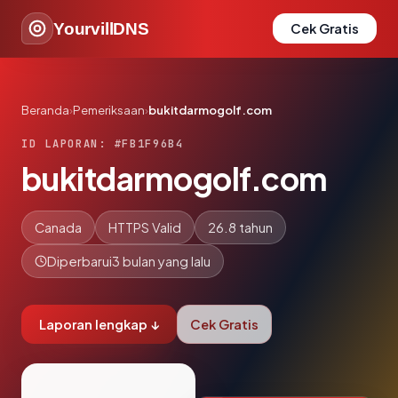
YourvillDNS
Cek Gratis
Beranda
›
Pemeriksaan
›
bukitdarmogolf.com
ID LAPORAN: #FB1F96B4
bukitdarmogolf.com
Canada
HTTPS Valid
26.8 tahun
Diperbarui
3 bulan yang lalu
Laporan lengkap ↓
Cek Gratis