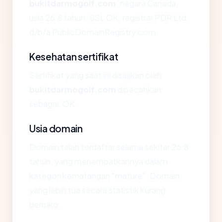
bukitdarmogolf.com
: negara Canada,
usia 26.8 tahun, SSL OK, registrar PDR Ltd.
d/b/a PublicDomainRegistry.com.
Kesehatan sertifikat
Sertifikat yang saat ini disajikan oleh
bukitdarmogolf.com
dipecahkan
sebagai: OK.
Usia domain
Domain telah terdaftar selama sekitar 26.8
tahun, yang menempatkannya dalam
kategori kematangan "mature". Domain
yang lebih tua secara statistik kurang
berisiko.