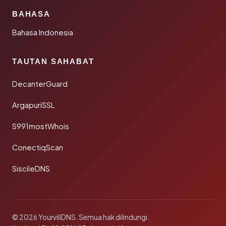
BAHASA
Bahasa Indonesia
TAUTAN SAHABAT
DecanterGuard
ArgapuriSSL
S991mostWhois
ConectiqScan
SiscileDNS
© 2026 YourvillDNS. Semua hak dilindungi.