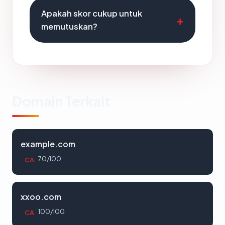
Apakah skor cukup untuk
memutuskan?
Domain Terkait
example.com
70/100
CA
xxoo.com
100/100
CA