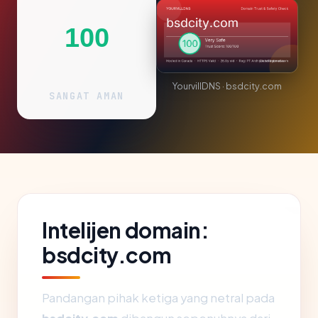
100
YourvillDNS · bsdcity.com
SANGAT AMAN
Intelijen domain:
bsdcity.com
Pandangan pihak ketiga yang netral pada