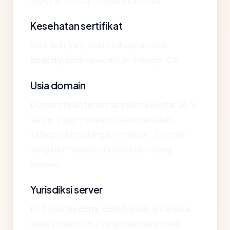
registrar PT Ardh Global Indonesia.
Kesehatan sertifikat
Sertifikat yang saat ini disajikan oleh
bsdcity.com
dipecahkan sebagai: OK.
Usia domain
Domain telah terdaftar selama sekitar 26.9
tahun, yang menempatkannya dalam
kategori kematangan "mature". Domain
yang lebih tua secara statistik kurang
berisiko.
Yurisdiksi server
IP di balik
bsdcity.com
berada di Canada,
pada infrastruktur yang disediakan oleh