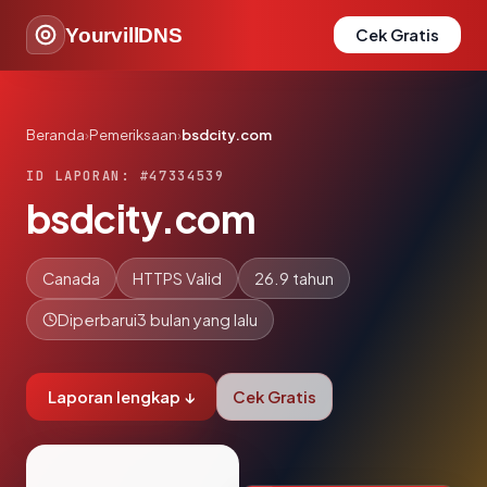
YourvillDNS
Cek Gratis
Beranda
›
Pemeriksaan
›
bsdcity.com
ID LAPORAN: #47334539
bsdcity.com
Canada
HTTPS Valid
26.9 tahun
Diperbarui
3 bulan yang lalu
Laporan lengkap ↓
Cek Gratis