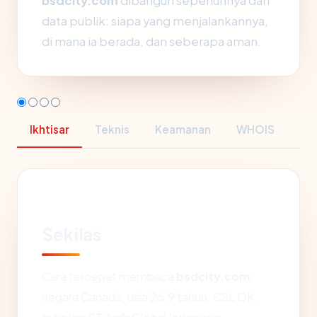
bsdcity.com
dibangun sepenuhnya dari
data publik: siapa yang menjalankannya,
di mana ia berada, dan seberapa aman.
Ikhtisar
Teknis
Keamanan
WHOIS
Sekilas
Cara tercepat membaca
bsdcity.com
:
negara Canada, usia 26.9 tahun, SSL OK,